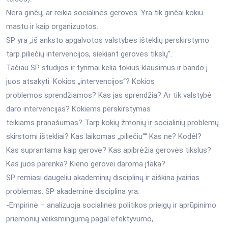
Nėra ginčų, ar reikia socialinės gerovės. Yra tik ginčai kokiu
mastu ir kaip organizuotos.
SP yra „iš anksto apgalvotos valstybės išteklių perskirstymo
tarp piliečių intervencijos, siekiant gerovės tikslų“.
Tačiau SP studijos ir tyrimai kelia tokius klausimus ir bando į
juos atsakyti: Kokios „intervencijos“? Kokios
problemos sprendžiamos? Kas jas sprendžia? Ar tik valstybė
daro intervencijas? Kokiems perskirstymas
teikiams pranašumas? Tarp kokių žmonių ir socialinių problemų
skirstomi ištekliai? Kas laikomas „piliečiu““ Kas ne? Kodėl?
Kas suprantama kaip gerovė? Kas apibrėžia gerovės tikslus?
Kas juos parenka? Kieno gerovei daroma įtaka?
SP remiasi daugeliu akademinių disciplinų ir aiškina įvairias
problemas. SP akademinė disciplina yra:
-Empirinė – analizuoja socialinės politikos prieigų ir aprūpinimo
priemonių veiksmingumą pagal efektyvumo,