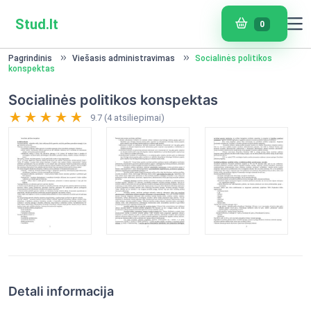
Stud.lt
0
Pagrindinis
Viešasis administravimas
Socialinės politikos
konspektas
Socialinės politikos konspektas
9.7 (4 atsiliepimai)
Detali informacija