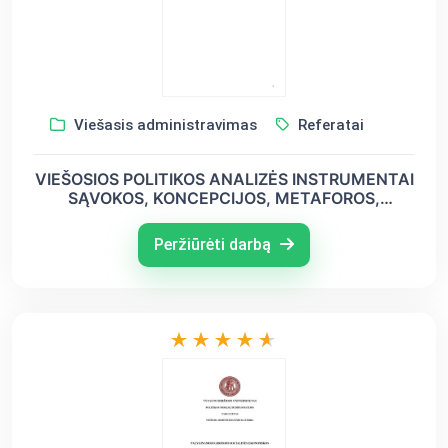
Viešasis administravimas
Referatai
VIEŠOSIOS POLITIKOS ANALIZĖS INSTRUMENTAI
SĄVOKOS, KONCEPCIJOS, METAFOROS,
SCHEMOS, MODELIAI, TEORIJOS, PARADIGMOS
- JŲ PRASMĖS, REIKŠMĖS IR KRITIŠKAS
Peržiūrėti darbą
POŽIŪRIS. VIEŠOJO IR PRIVATAUS, ANALIZĖS IR
SINTEZĖ