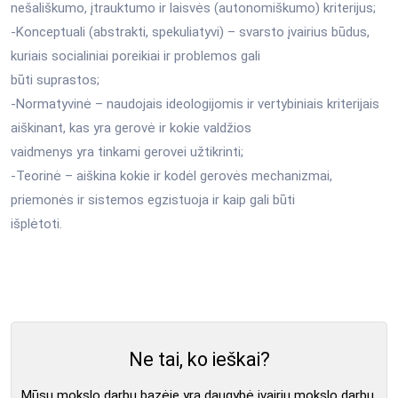
nešališkumo, įtrauktumo ir laisvės (autonomiškumo) kriterijus;
-Konceptuali (abstrakti, spekuliatyvi) – svarsto įvairius būdus,
kuriais socialiniai poreikiai ir problemos gali
būti suprastos;
-Normatyvinė – naudojais ideologijomis ir vertybiniais kriterijais
aiškinant, kas yra gerovė ir kokie valdžios
vaidmenys yra tinkami gerovei užtikrinti;
-Teorinė – aiškina kokie ir kodėl gerovės mechanizmai,
priemonės ir sistemos egzistuoja ir kaip gali būti
išplėtoti.
Ne tai, ko ieškai?
Mūsų mokslo darbų bazėje yra daugybė įvairių mokslo darbų,