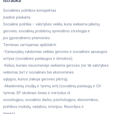
Ištrauka
Socialinės politikos konspektas
Įvadinė paskaita.
Socialinė politika – valstybės veikla, kuria siekiama piliečių
gerovės; socialinių problemų sprendimo strategija ir
jos įgyvendinimo priemonės.
Terminas vartojamas apibūdinti:
-Vyriausybių vykdomas veiklas gerovės ir socialinės apsaugos
srityse (socialinės paslaugos ir išmokos);
-Kelius, kuriais visuomenėje siekiama gerovės (ne tik valstybės
veiksmai, bet ir socialinės bei ekonominės
sąlygos, kurios įtakoja gerovės plėtrą);
-Akademinių studijų ir tyrimų sritį (socialinių paslaugų ir GV
tyrimai; SP skolinasi žinias ir metodus iš
sociologijos, socialinio darbo, psichologijos, ekonomikos,
politikos mokslų, vadybos, istorijos, filosofijos ir
teisės).