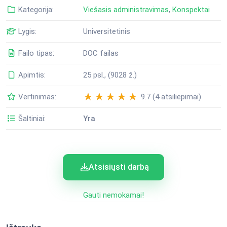
Kategorija:
Viešasis administravimas
,
Konspektai
Lygis:
Universitetinis
Failo tipas:
DOC failas
Apimtis:
25 psl., (9028 ž.)
Vertinimas:
9.7 (4 atsiliepimai)
Šaltiniai:
Yra
Atsisiųsti darbą
Gauti nemokamai!