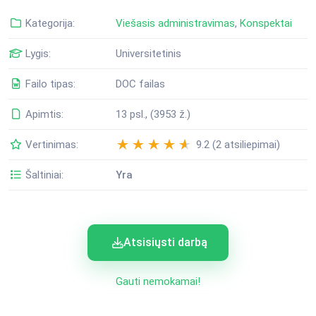
Kategorija:
Viešasis administravimas
,
Konspektai
Lygis:
Universitetinis
Failo tipas:
DOC failas
Apimtis:
13 psl., (3953 ž.)
Vertinimas:
9.2 (2 atsiliepimai)
Šaltiniai:
Yra
Atsisiųsti darbą
Gauti nemokamai!