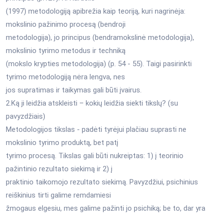
(1997) metodologiją apibrežia kaip teoriją, kuri nagrinėja:
mokslinio pažinimo procesą (bendroji
metodologija), jo principus (bendramokslinė metodologija),
mokslinio tyrimo metodus ir techniką
(mokslo krypties metodologija) (p. 54 - 55). Taigi pasirinkti
tyrimo metodologiją nėra lengva, nes
jos supratimas ir taikymas gali būti įvairus.
2.Ką ji leidžia atskleisti – kokių leidžia siekti tikslų? (su
pavyzdžiais)
Metodologijos tikslas - padėti tyrėjui plačiau suprasti ne
mokslinio tyrimo produktą, bet patį
tyrimo procesą. Tikslas gali būti nukreiptas: 1) į teorinio
pažintinio rezultato siekimą ir 2) į
praktinio taikomojo rezultato siekimą. Pavyzdžiui, psichinius
reiškinius tirti galime remdamiesi
žmogaus elgesiu, mes galime pažinti jo psichiką; be to, dar yra