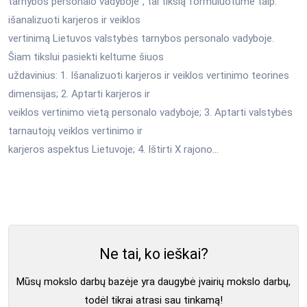
tarnybos personalo vadyboje“, tai tikslą formuluotume taip:
išanalizuoti karjeros ir veiklos
vertinimą Lietuvos valstybės tarnybos personalo vadyboje.
Šiam tikslui pasiekti keltume šiuos
uždavinius: 1. Išanalizuoti karjeros ir veiklos vertinimo teorines
dimensijas; 2. Aptarti karjeros ir
veiklos vertinimo vietą personalo vadyboje; 3. Aptarti valstybės
tarnautojų veiklos vertinimo ir
karjeros aspektus Lietuvoje; 4. Ištirti X rajono...
Ne tai, ko ieškai?
Mūsų mokslo darbų bazėje yra daugybė įvairių mokslo darbų,
todėl tikrai atrasi sau tinkamą!