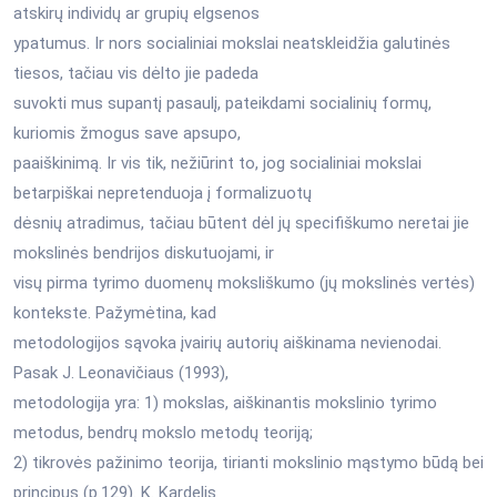
atskirų individų ar grupių elgsenos
ypatumus. Ir nors socialiniai mokslai neatskleidžia galutinės
tiesos, tačiau vis dėlto jie padeda
suvokti mus supantį pasaulį, pateikdami socialinių formų,
kuriomis žmogus save apsupo,
paaiškinimą. Ir vis tik, nežiūrint to, jog socialiniai mokslai
betarpiškai nepretenduoja į formalizuotų
dėsnių atradimus, tačiau būtent dėl jų specifiškumo neretai jie
mokslinės bendrijos diskutuojami, ir
visų pirma tyrimo duomenų moksliškumo (jų mokslinės vertės)
kontekste. Pažymėtina, kad
metodologijos sąvoka įvairių autorių aiškinama nevienodai.
Pasak J. Leonavičiaus (1993),
metodologija yra: 1) mokslas, aiškinantis mokslinio tyrimo
metodus, bendrų mokslo metodų teoriją;
2) tikrovės pažinimo teorija, tirianti mokslinio mąstymo būdą bei
principus (p.129). K. Kardelis