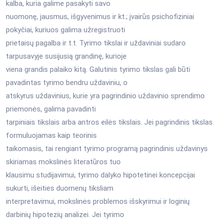
kalba, kuria galime pasakyti savo
nuomonę, jausmus, išgyvenimus ir kt.; įvairūs psichofiziniai
pokyčiai, kuriuos galima užregistruoti
prietaisų pagalba ir t.t. Tyrimo tikslai ir uždaviniai sudaro
tarpusavyje susijusią grandinę, kurioje
viena grandis palaiko kitą. Galutinis tyrimo tikslas gali būti
pavadintas tyrimo bendru uždaviniu, o
atskyrus uždavinius, kurie yra pagrindinio uždavinio sprendimo
priemonės, galima pavadinti
tarpiniais tikslais arba antros eilės tikslais. Jei pagrindinis tikslas
formuluojamas kaip teorinis
taikomasis, tai rengiant tyrimo programą pagrindinis uždavinys
skiriamas mokslinės literatūros tuo
klausimu studijavimui, tyrimo dalyko hipotetinei koncepcijai
sukurti, išeities duomenų tiksliam
interpretavimui, mokslinės problemos išskyrimui ir loginių
darbinių hipotezių analizei. Jei tyrimo