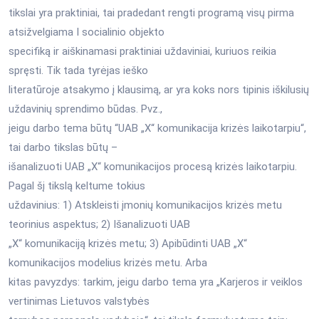
tikslai yra praktiniai, tai pradedant rengti programą visų pirma
atsižvelgiama I socialinio objekto
specifiką ir aiškinamasi praktiniai uždaviniai, kuriuos reikia
spręsti. Tik tada tyrėjas ieško
literatūroje atsakymo į klausimą, ar yra koks nors tipinis iškilusių
uždavinių sprendimo būdas. Pvz.,
jeigu darbo tema būtų “UAB „X“ komunikacija krizės laikotarpiu“,
tai darbo tikslas būtų –
išanalizuoti UAB „X“ komunikacijos procesą krizės laikotarpiu.
Pagal šį tikslą keltume tokius
uždavinius: 1) Atskleisti įmonių komunikacijos krizės metu
teorinius aspektus; 2) Išanalizuoti UAB
„X“ komunikaciją krizės metu; 3) Apibūdinti UAB „X“
komunikacijos modelius krizės metu. Arba
kitas pavyzdys: tarkim, jeigu darbo tema yra „Karjeros ir veiklos
vertinimas Lietuvos valstybės