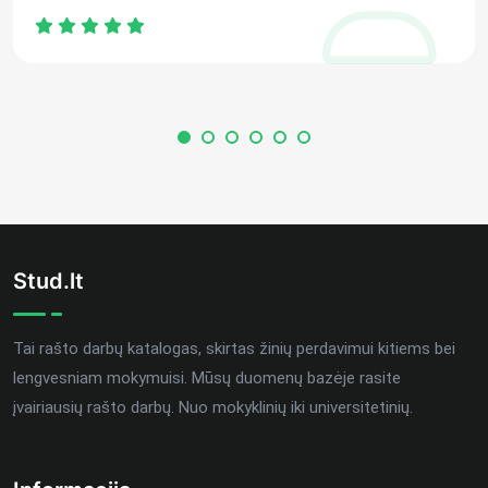
Stud.lt
Tai rašto darbų katalogas, skirtas žinių perdavimui kitiems bei
lengvesniam mokymuisi. Mūsų duomenų bazėje rasite
įvairiausių rašto darbų. Nuo mokyklinių iki universitetinių.