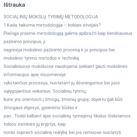
Ištrauka
SOCIALINIŲ MOKSLŲ TYRIMŲ METODOLOGIJA
1.Kada taikoma metodologija – kokiais atvejais?
Plačiąja prasme metodologiją galima apibrėžti kaip bendriausius
pažinimo principus, ji
nagrinėja mokslinio pažinimo procesą ir jo principus bei
mokslinio tyrimo metodus ir techniką.
Socialiniuose moksluose naudojama siekiant gauti mokslinės
informacijos apie visuomenėje
vykstančius procesus, nustatant jų dėsningumus bei juos
sąlygojančius veiksnius. Socialinių tyrimų,
kurie yra orientuoti į žmogų, žmonių grupę, objektu gali būti
žmogaus elgesys, gyvenimo būdas ir
pan.. Todėl kalbant apie socialinių tyrinėjimų tikslus išskiriamos
tokios esminės jų kryptys, kaip
noras suprasti socialinę realybę bei jos rėmuose nustatyti