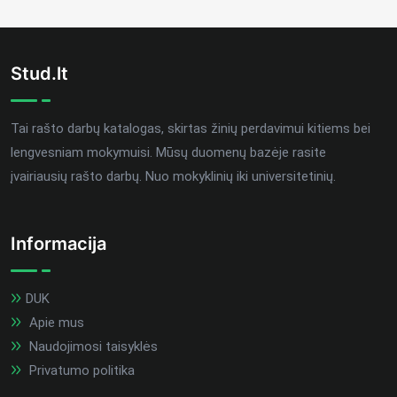
Stud.lt
Tai rašto darbų katalogas, skirtas žinių perdavimui kitiems bei
lengvesniam mokymuisi. Mūsų duomenų bazėje rasite
įvairiausių rašto darbų. Nuo mokyklinių iki universitetinių.
Informacija
DUK
Apie mus
Naudojimosi taisyklės
Privatumo politika