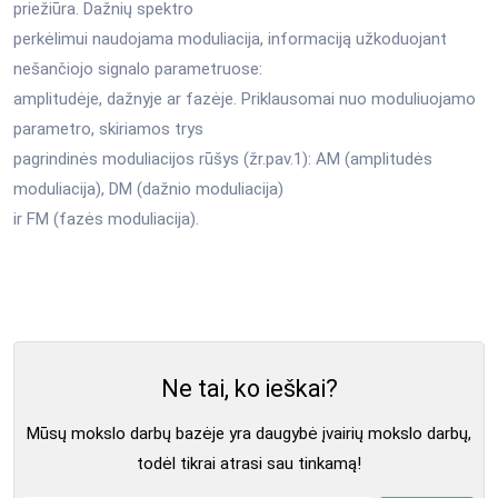
priežiūra. Dažnių spektro
perkėlimui naudojama moduliacija, informaciją užkoduojant
nešančiojo signalo parametruose:
amplitudėje, dažnyje ar fazėje. Priklausomai nuo moduliuojamo
parametro, skiriamos trys
pagrindinės moduliacijos rūšys (žr.pav.1): AM (amplitudės
moduliacija), DM (dažnio moduliacija)
ir FM (fazės moduliacija).
Ne tai, ko ieškai?
Mūsų mokslo darbų bazėje yra daugybė įvairių mokslo darbų,
todėl tikrai atrasi sau tinkamą!