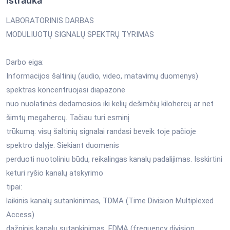
Ištrauka
LABORATORINIS DARBAS
MODULIUOTŲ SIGNALŲ SPEKTRŲ TYRIMAS
Darbo eiga:
Informacijos šaltinių (audio, video, matavimų duomenys)
spektras koncentruojasi diapazone
nuo nuolatinės dedamosios iki kelių dešimčių kilohercų ar net
šimtų megahercų. Tačiau turi esminį
trūkumą: visų šaltinių signalai randasi beveik toje pačioje
spektro dalyje. Siekiant duomenis
perduoti nuotoliniu būdu, reikalingas kanalų padalijimas. Isskirtini
keturi ryšio kanalų atskyrimo
tipai:
laikinis kanalų sutankinimas, TDMA (Time Division Multiplexed
Access)
dažninis kanalų sutankinimas, FDMA (frequency division