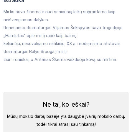
Ištrauka
Mirtis buvo žinoma ir nuo seniausių laikų suprantama kaip
neišvengiamas dalykas.
Renesanso dramaturgas Viljamas Šekspyras savo tragedijoje
,,Hamletas” apie mirtį rašė kaip baimę
keliančiu, nesuvokiamu reiškiniu. XX a. modernizmo atstovai,
dramaturgai: Balys Sruoga į mirtį
žiūri ironiškai, o Antanas Škėma vaizduoja kovą su mirtimi.
Ne tai, ko ieškai?
Mūsų mokslo darbų bazėje yra daugybė įvairių mokslo darbų,
todėl tikrai atrasi sau tinkamą!