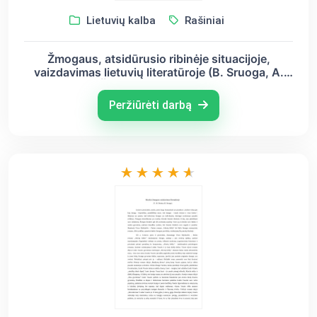
Lietuvių kalba
Rašiniai
Žmogaus, atsidūrusio ribinėje situacijoje,
vaizdavimas lietuvių literatūroje (B. Sruoga, A.
Škėma, V. M. Putinas)
Peržiūrėti darbą