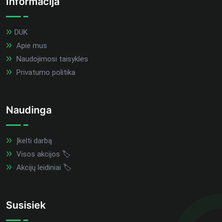
Informacija
DUK
Apie mus
Naudojimosi taisyklės
Privatumo politika
Naudinga
Įkelti darbą
Visos akcijos 🏷️
Akcijų leidiniai 🏷️
Susisiek