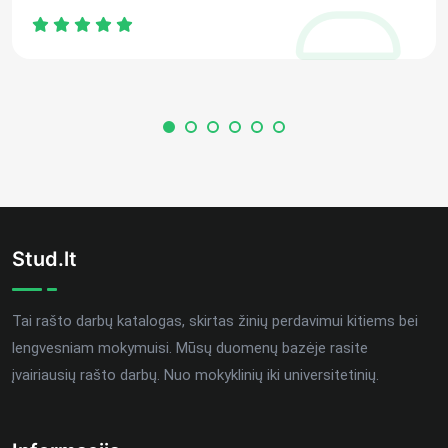
Stud.lt
Tai rašto darbų katalogas, skirtas žinių perdavimui kitiems bei
lengvesniam mokymuisi. Mūsų duomenų bazėje rasite
įvairiausių rašto darbų. Nuo mokyklinių iki universitetinių.