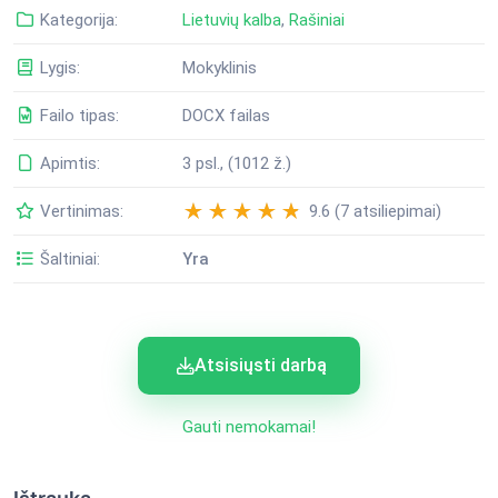
Kategorija:
Lietuvių kalba
,
Rašiniai
Lygis:
Mokyklinis
Failo tipas:
DOCX failas
Apimtis:
3 psl., (1012 ž.)
Vertinimas:
9.6 (7 atsiliepimai)
Šaltiniai:
Yra
Atsisiųsti darbą
Gauti nemokamai!