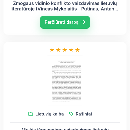
Žmogaus vidinio konflikto vaizdavimas lietuvių
literatūroje (Vincas Mykolaitis - Putinas, Antanas
Škėma)
Peržiūrėti darbą
Lietuvių kalba
Rašiniai
Meilės išgyvenimų vaizdavimas lietuvių