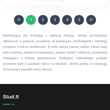
1
2
3
4
5
Marketingas yra strategijų ir veiksmų rinkinys, skirtas produktyviai
reklamuoti ir parduoti produktus ar paslaugas, atsižvelgiant į vartotojų
poreikius ir rinkos tendencijas. Ši sritis apima įvairias veiklas, tokias kaip
rinkos tyrimai, reklamos kampanijos, prekės ženklo valdymas, pardavimų
strategijos ir klientų aptarnavimas. Efektyvus marketingas padeda
įmonėms kurti ir palaikyti ryšius su klientais, didinti prekių ar paslaugų
žinomumą ir pasiekti verslo tikslus.
Stud.lt