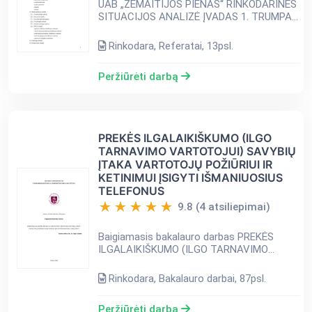
UAB „ŽEMAITIJOS PIENAS“ RINKODARINĖS
SITUACIJOS ANALIZĖ ĮVADAS 1. TRUMPAS
ĮMONĖS PRISTATYMAS 2. IŠORINĖS UAB
‚,ŽEMAITIJOS PIENAS“ APLINKOS ANALIZĖ
Rinkodara, Referatai, 13psl.
2.1. Rinkos analizė 2.1.1. rinkos...
Peržiūrėti darbą
PREKĖS ILGALAIKIŠKUMO (ILGO
TARNAVIMO VARTOTOJUI) SAVYBIŲ
ĮTAKA VARTOTOJŲ POŽIŪRIUI IR
KETINIMUI ĮSIGYTI IŠMANIUOSIUS
TELEFONUS
9.8 (4 atsiliepimai)
Baigiamasis bakalauro darbas PREKĖS
ILGALAIKIŠKUMO (ILGO TARNAVIMO
VARTOTOJUI) SAVYBIŲ ĮTAKA VARTOTOJŲ
POŽIŪRIUI IR KETINIMUI ĮSIGYTI
Rinkodara, Bakalauro darbai, 87psl.
IŠMANIUOSIUS TELEFONUS TURINYS
ĮVADAS 4 1. SU...
Peržiūrėti darbą