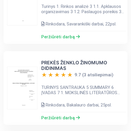
Turinys 1. Rinkos analizė 3 1.1. Apklausos
organizavimas 3 1.2. Paslaugos poreikis 3
1.3. Tikslinė rinka 4 1.4. Konkurentų analizė
4 2. Vidinės aplinkos analizavimas 7 2.1.
Rinkodara, Savarankiški darbai, 22psl.
Teisinė...
Peržiūrėti darbą
PREKĖS ŽENKLO ŽINOMUMO
DIDINIMAS
9.7 (3 atsiliepimai)
TURINYS SANTRAUKA 5 SUMMARY 6
ĮVADAS 7 1. MOKSLINĖS LITERATŪROS
ANALIZĖ 9 1.1. Prekės ženklo samprata 9
1.2. Prekės ženklo žinomumas 12 1.3.
Rinkodara, Bakalauro darbai, 25psl.
Prekės ženklo žinomumo didinimas 14 1....
Peržiūrėti darbą