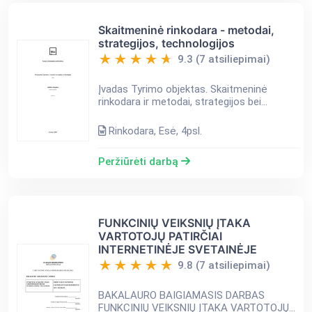
Skaitmeninė rinkodara - metodai,
strategijos, technologijos
9.3 (7 atsiliepimai)
Įvadas Tyrimo objektas. Skaitmeninė
rinkodara ir metodai, strategijos bei
technologijos. Tyrimo tikslas. Nustatyti
skaitmeninės rinkodaros sampratą, jos
Rinkodara, Esė, 4psl.
metodus, strategijas ir tec...
Peržiūrėti darbą
FUNKCINIŲ VEIKSNIŲ ĮTAKA
VARTOTOJŲ PATIRČIAI
INTERNETINĖJE SVETAINĖJE
9.8 (7 atsiliepimai)
BAKALAURO BAIGIAMASIS DARBAS
FUNKCINIŲ VEIKSNIŲ ĮTAKA VARTOTOJŲ