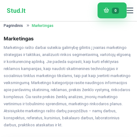
Stud.lt
0
Pagrindinis
Marketingas
Marketingas
Marketingo rašto darbai suteikia galimybę gilintis į įvairias marketingo
strategijas ir taktikas, analizuoti rinkos segmentavimą, vartotojų elgseną
ir konkurencinę aplinką. Jie padeda suprasti, kaip kurti efektyvias
reklamos kampanijas, kaip naudoti skaitmenines technologijas ir
socialinius tinklus marketingo tikslams, taip pat kaip įvertinti marketingo
veiksmingumą. Marketingo kategorijoje rasite naudingos informacijos
apie pardavimų skatinimą, reklamas, prekės ženklo vystymą, rinkodaros
komplesus. Čia rasite prekės ženklų analizes, įmonių marketingo
vertinimus ir tobulinimo sprendimus, marketingo rinkodaros planus.
Atsisiųskite marketingo rašto darbų pavyzdžius – namų darbus,
konspektus, referatus, kursinius, bakalauro darbus, laboratorinius
darbus, praktikos ataskaitas ir kt.