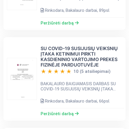
PATIRČIAI INTERNETINĖJE SVETAINĖJE
TURINYS ĮVADAS 9 1. FUNKCINIŲ VEIKSNIŲ
Rinkodara, Bakalauro darbai, 89psl.
ĮTAKOS VARTOTOJŲ PATIRČIAI
INTERNETINĖJE ...
Peržiūrėti darbą
SU COVID-19 SUSIJUSIŲ VEIKSNIŲ
ĮTAKA KETINIMUI PIRKTI
KASDIENINIO VARTOJIMO PREKES
FIZINĖJE PARDUOTUVĖJE
10 (5 atsiliepimai)
BAKALAURO BAIGIAMASIS DARBAS SU
COVID-19 SUSIJUSIŲ VEIKSNIŲ ĮTAKA
KETINIMUI PIRKTI KASDIENINIO
VARTOJIMO PREKES FIZINĖJE
Rinkodara, Bakalauro darbai, 66psl.
PARDUOTUVĖJE TURINYS SANTRAUKA 2
ĮVADAS 9 1. VEIKSNIŲ, TUR...
Peržiūrėti darbą