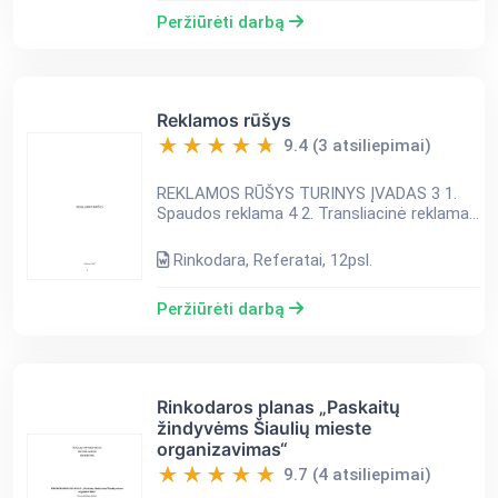
Peržiūrėti darbą
Reklamos rūšys
9.4 (3 atsiliepimai)
REKLAMOS RŪŠYS TURINYS ĮVADAS 3 1.
Spaudos reklama 4 2. Transliacinė reklama
(televizija) 4 3. Radijo reklama 5 4.
Demonstracinės reklamos formos 6 5.
Rinkodara, Referatai, 12psl.
Reklama internete 7 6. Rekla...
Peržiūrėti darbą
Rinkodaros planas „Paskaitų
žindyvėms Šiaulių mieste
organizavimas“
9.7 (4 atsiliepimai)