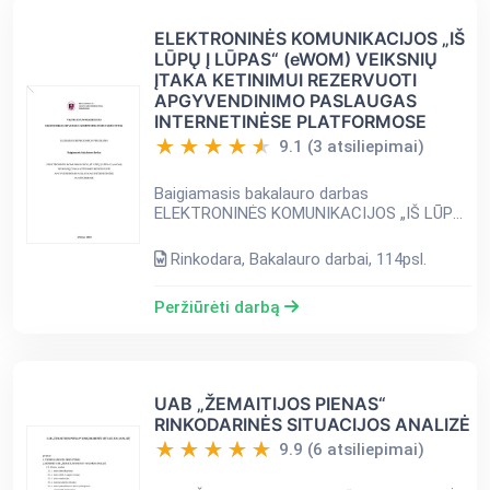
ELEKTRONINĖS KOMUNIKACIJOS „IŠ
LŪPŲ Į LŪPAS“ (eWOM) VEIKSNIŲ
ĮTAKA KETINIMUI REZERVUOTI
APGYVENDINIMO PASLAUGAS
INTERNETINĖSE PLATFORMOSE
9.1 (3 atsiliepimai)
Baigiamasis bakalauro darbas
ELEKTRONINĖS KOMUNIKACIJOS „IŠ LŪPŲ Į
LŪPAS“ (eWOM) VEIKSNIŲ ĮTAKA
KETINIMUI REZERVUOTI APGYVENDINIMO
Rinkodara, Bakalauro darbai, 114psl.
PASLAUGAS
INTERNETINĖSE PLATFORMOSE TURINYS
Peržiūrėti darbą
ĮVAD...
UAB „ŽEMAITIJOS PIENAS“
RINKODARINĖS SITUACIJOS ANALIZĖ
9.9 (6 atsiliepimai)