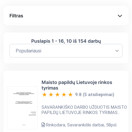
Filtras
Puslapis
1
-
16
, 10 iš
154
darbų
Populiariausi
Maisto papildų Lietuvoje rinkos
tyrimas
9.8 (5 atsiliepimai)
SAVARANKIŠKO DARBO UŽDUOTIS MAISTO
PAPILDŲ LIETUVOJE RINKOS TYRIMAS
Turinys Įvadas 4 Vidiniai vartotojo elgsenos
veiksniai 6 Marketingo aplinkos tyrimas 7
Rinkodara, Savarankiški darbai, 58psl.
Verslo aprašymas 7 Makro...