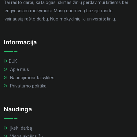
Tai rašto darbų katalogas, skirtas žinių perdavimui kitiems bei
lengvesniam mokymuisi. Mūsų duomenų bazėje rasite
įvairiausių rašto darbų. Nuo mokyklinių iki universitetinių.
Informacija
DUK
Apie mus
Naudojimosi taisyklės
Privatumo politika
Naudinga
Įkelti darbą
Visos akcijos 🏷️