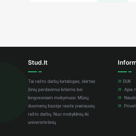
Stud.lt
Inform
Tai rašto darbų katalogas, skirtas
DUK
žinių perdavimui kitiems bei
Apie 
lengvesniam mokymuisi. Mūsų
Naudoj
duomenų bazėje rasite įvairiausių
Privat
rašto darbų. Nuo mokyklinių iki
universitetinių.