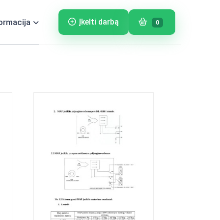
ormacija
Įkelti darbą
0