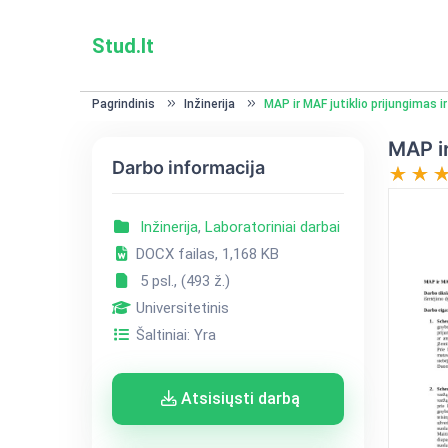
Stud.lt
Pagrindinis
Inžinerija
MAP ir MAF jutiklio prijungimas 
MAP ir
Darbo informacija
Inžinerija
,
Laboratoriniai darbai
DOCX failas, 1,168 KB
5 psl., (493 ž.)
Universitetinis
Šaltiniai: Yra
Atsisiųsti darbą