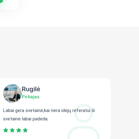
Rugilė
Pirkėjas
Labai gera svetainė,kai nėra idėjų referatui ši
Gali r
svetainė labai padeda.
persit