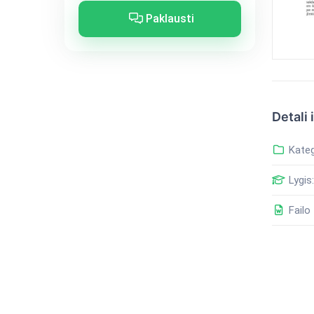
Paklausti
Detali 
Kateg
Lygis:
Failo 