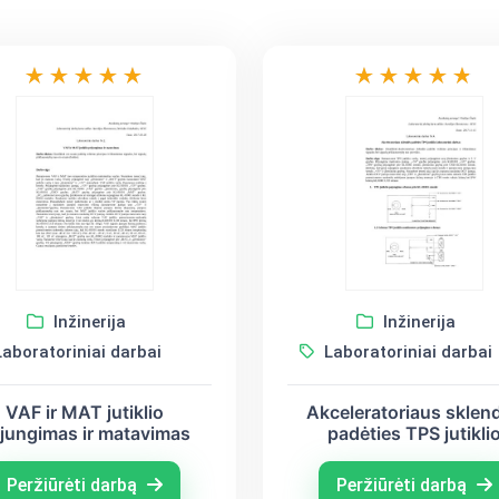
Inžinerija
Inžinerija
aboratoriniai darbai
Laboratoriniai darbai
VAF ir MAT jutiklio
Akceleratoriaus sklen
ijungimas ir matavimas
padėties TPS jutikli
laboratorinis darba
Peržiūrėti darbą
Peržiūrėti darbą