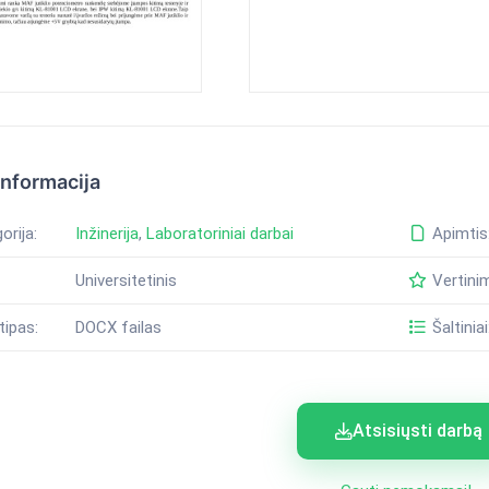
informacija
orija:
Inžinerija
,
Laboratoriniai darbai
Apimtis
Universitetinis
Vertini
tipas:
DOCX failas
Šaltiniai
Atsisiųsti darbą