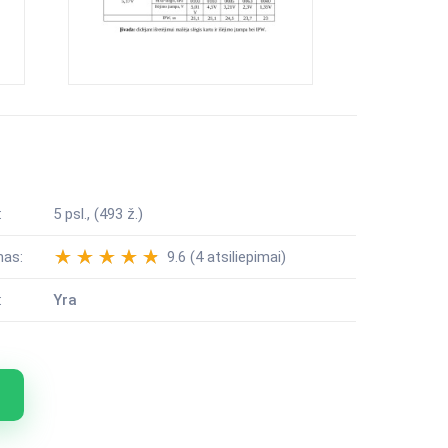
:
5 psl., (493 ž.)
mas:
9.6 (4 atsiliepimai)
:
Yra