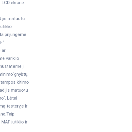
 LCD ekrane.
 jis matuotu
tiklio
ta prijungėme
AF“
 ar
e variklio
į nustatėme į
minimo“gnybtų.
 įtampos kitimo
ad jis matuotu
o“. Lėtai
ą testeryje ir
ane.Taip
MAF jutiklio ir