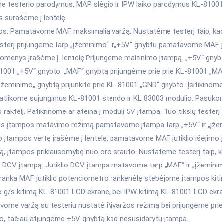
e testerio parodymus, MAP slėgio ir IPW laiko parodymus KL-81001
 surašėme į lentelę.
s: Pamatavome MAF maksimalią varžą. Nustatėme testerį taip, kad
esterį prijungėme tarp „įžeminimo“ ir„+5V“ gnybtu pamatavome MAF ju
uomenys įrašėme į lentelę.Prijungėme maitinimo įtampą. „+5V“ gnyb
81001 „+5V“ gnybto. „MAF“ gnybtą prijungėme prie prie KL-81001 „M
įžeminimo„ gnybtą prijunkite prie KL-81001 „GND“ gnybto. Įsitikinome
i atlikome sujungimus KL-81001 stendo ir KL 83003 modulio. Pasukom
raktelį. Patikrinome ar ateina į modulį 5V įtampa. Tuo tikslų tester
ės įtampos matavimo režimą pamatavome įtampa tarp „+5V“ ir „įže
o įtampos vertę įrašėme į lentelę, pamatavome MAF jutiklio išėjimo
ą, įtampos priklausomybę nuo oro srauto. Nustatėme testerį taip, k
ę DCV įtampą. Jutiklio DCV įtampa matavome tarp „MAF“ ir „įžeminim
ranka MAF jutiklio potenciometro rankenėlę stebėjome įtampos kitim
io g/s kitimą KL-81001 LCD ekrane, bei IPW kitimą KL-81001 LCD ekr
ome varžą su testeriu nustatė i\įvaržos režimą bei prijungėme prie 
o, tačiau atjungėme +5V gnybtą kad nesusidarytų įtampa.