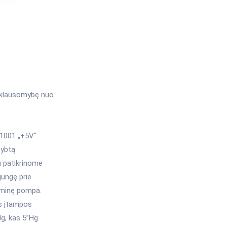
priklausomybę nuo
81001 „+5V“
nybtą
u patikrinome
jungę prie
uminę pompa.
ės įtampos
g, kas 5”Hg