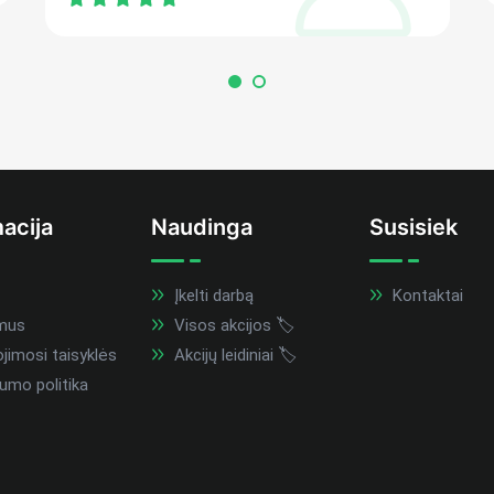
acija
Naudinga
Susisiek
Įkelti darbą
Kontaktai
mus
Visos akcijos 🏷️
imosi taisyklės
Akcijų leidiniai 🏷️
umo politika