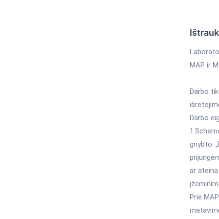
Ištrau
Laborato
MAP ir MA
Darbo tik
išretėjim
Darbo eig
1.Schemo
gnybto. 
prijungė
ar ateina
įžeminim
Prie MAP
matavimo