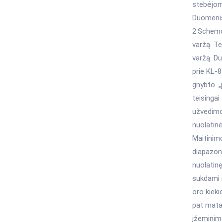
stebėjom
Duomenis
2.Schemo
varžą. T
varžą. D
prie KL-
gnybto. „
teisinga
užvedimo 
nuolatin
Maitinim
diapazon
nuolatin
sukdami 
oro kiek
pat matav
įžeminim