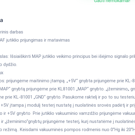
Gauti nemokamai!
ka
rinis darbas
F jutiklio prijungimas ir matavimas
slas: Išsiaiškinti MAP jutiklio veikimo principus bei išėjimo signalo 
o dydžio.
a:
s: prijungėme maitinimo įtampą. „+5V“ gnybta prijungėme prie KL-
„MAP“ gnybtą prijungėme prie KL81001 „MAP“ gnybto. „įžeminimo„ g
me prie KL-81001 „GND“ gnybto. Pasukome raktelį ir po to su testeri
 +5V įtampa į modulį testerį nustatę į nuolatinės srovės padėtį ir pri
o ir +5V gnybto Prie jutiklio vakuuminio vamzdžio prijungėme vaku
 ir „įžeminimo“gnybtų prijungėme testerį, kurį nustatėme į nuolatin
 režimą.. Keisdami vakuuminės pompos rodmenis nuo 0”Hg iki 20”H