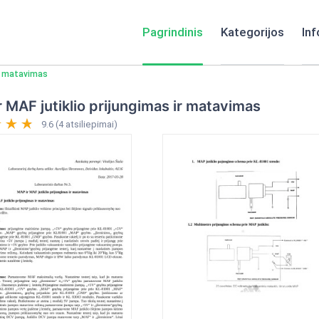
Pagrindinis
Kategorijos
Inf
ir matavimas
 MAF jutiklio prijungimas ir matavimas
9.6 (4 atsiliepimai)