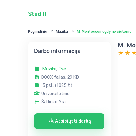
Stud.lt
Pagrindinis
Muzika
M. Montessori ugdymo sistema
M. Mo
Darbo informacija
Muzika
,
Esė
DOCX failas, 29 KB
5 psl., (1025 ž.)
Universitetinis
Šaltiniai: Yra
Atsisiųsti darbą