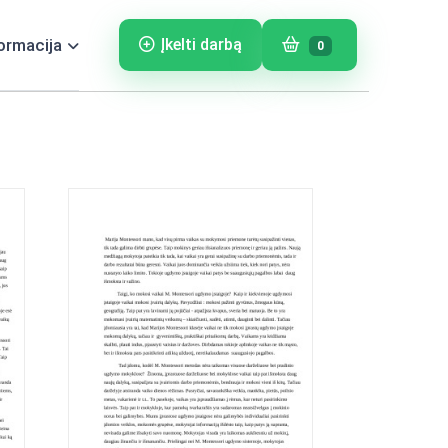
ormacija
Įkelti darbą
0