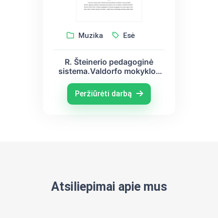
Muzika
Esė
R. Šteinerio pedagoginė
sistema.Valdorfo mokyklos
principai, struktūra.
Peržiūrėti darbą
Atsiliepimai apie mus