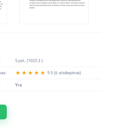
:
5 psl., (1025 ž.)
mas:
9.5 (6 atsiliepimai)
:
Yra