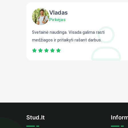
Vladas
Pirkėjas
ti
Svetainė naudinga. Visada galima rasti
medžiagos ir pritaikyti rašant darbus.
Stud.lt
Inform