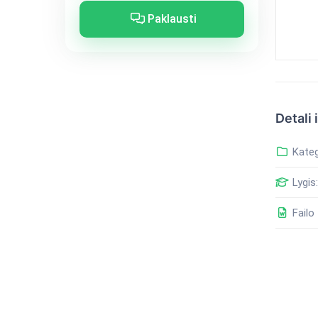
Paklausti
Detali 
Kateg
Lygis:
Failo 