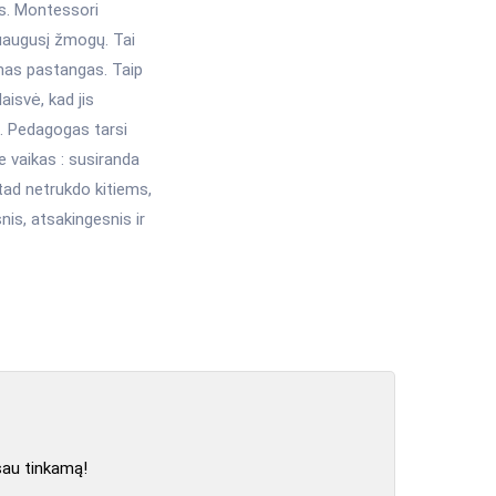
us. Montessori
 suaugusį žmogų. Tai
omas pastangas. Taip
aisvė, kad jis
s. Pedagogas tarsi
e vaikas : susiranda
 tad netrukdo kitiems,
nis, atsakingesnis ir
sau tinkamą!