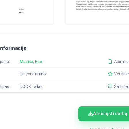
informacija
orija:
Muzika
,
Esė
Apimtis
Universitetinis
Vertini
tipas:
DOCX failas
Šaltiniai
Atsisiųsti darbą