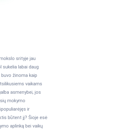
mokslo srityje jau
 sukelia labai daug
i buvo žinoma kaip
atsilikusiems vaikams
galba asmenybei, jos
iausių mokymo
populiarėjęs ir
is būtent jį? Šioje esė
ymo aplinką bei vaikų