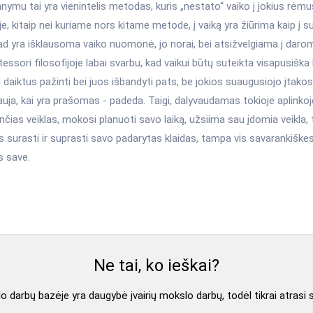
ymu tai yra vienintelis metodas, kuris „nestato“ vaiko į jokius rėm
oje, kitaip nei kuriame nors kitame metode, į vaiką yra žiūrima kaip į
kad yra išklausoma vaiko nuomonė, jo norai, bei atsižvelgiama į dar
essori filosofijoje labai svarbu, kad vaikui būtų suteikta visapusiška l
daiktus pažinti bei juos išbandyti pats, be jokios suaugusiojo įtako
auja, kai yra prašomas - padeda. Taigi, dalyvaudamas tokioje aplinkoj
nčias veiklas, mokosi planuoti savo laiką, užsiima sau įdomia veikla,
 surasti ir suprasti savo padarytas klaidas, tampa vis savarankiškes
s save.
Ne tai, ko ieškai?
 darbų bazėje yra daugybė įvairių mokslo darbų, todėl tikrai atrasi 