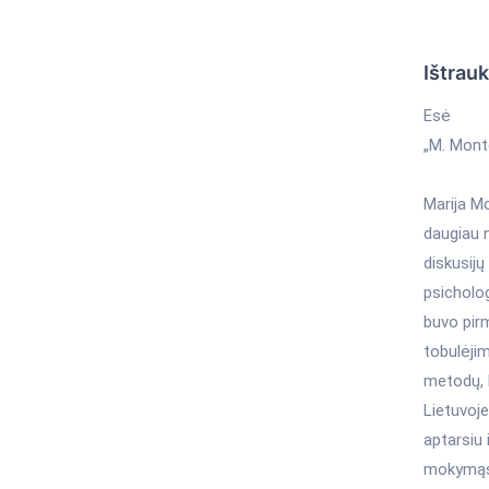
Ištrau
Esė
„M. Mont
Marija Mo
daugiau 
diskusij
psicholo
buvo pirm
tobulėjim
metodų, k
Lietuvoje
aptarsiu
mokymąs