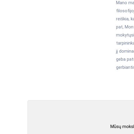
Mano man
filosofij
reiškia, 
pat, Mont
mokytųsi 
tarpinink
jį domina
geba pats
gerbianti
Mūsų mokslo