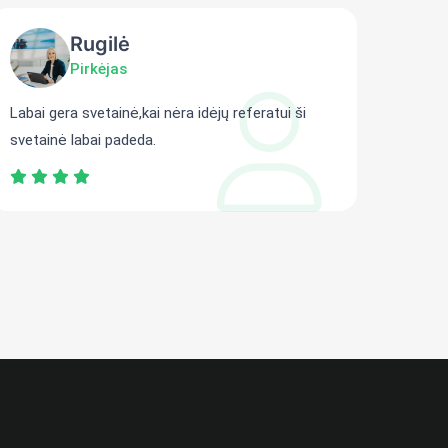
Rugilė
Pirkėjas
Labai gera svetainė,kai nėra idėjų referatui ši
Gali r
svetainė labai padeda.
persit