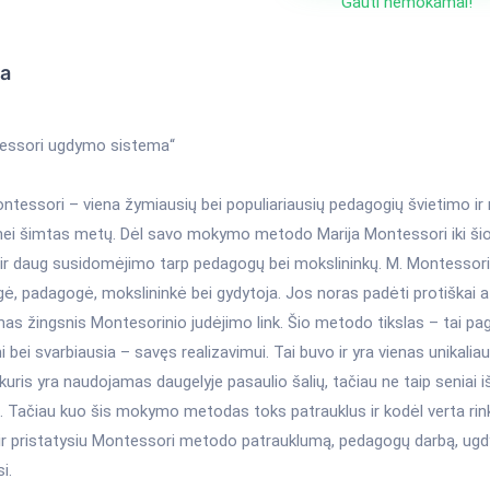
Gauti nemokamai!
ka
essori ugdymo sistema“
ntessori – viena žymiausių bei populiariausių pedagogių švietimo ir 
nei šimtas metų. Dėl savo mokymo metodo Marija Montessori iki šiol
ų ir daug susidomėjimo tarp pedagogų bei mokslininkų. M. Montessor
gė, padagogė, mokslininkė bei gydytoja. Jos noras padėti protiškai 
as žingsnis Montesorinio judėjimo link. Šio metodo tikslas – tai pa
i bei svarbiausia – savęs realizavimui. Tai buvo ir yra vienas unikal
uris yra naudojamas daugelyje pasaulio šalių, tačiau ne taip seniai iš
. Tačiau kuo šis mokymo metodas toks patrauklus ir kodėl verta rinkt
 ir pristatysiu Montessori metodo patrauklumą, pedagogų darbą, ugd
i.