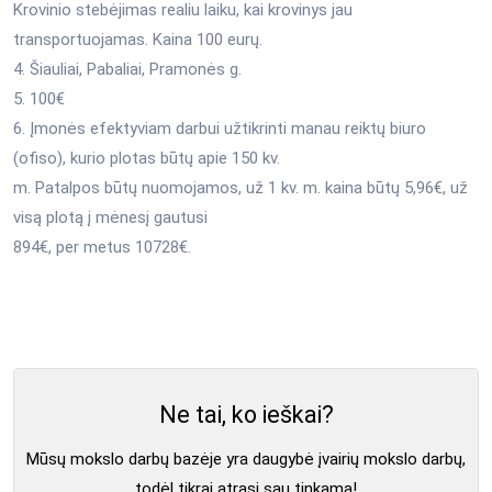
Krovinio stebėjimas realiu laiku, kai krovinys jau
transportuojamas. Kaina 100 eurų.
4. Šiauliai, Pabaliai, Pramonės g.
5. 100€
6. Įmonės efektyviam darbui užtikrinti manau reiktų biuro
(ofiso), kurio plotas būtų apie 150 kv.
m. Patalpos būtų nuomojamos, už 1 kv. m. kaina būtų 5,96€, už
visą plotą į mėnesį gautusi
894€, per metus 10728€.
Ne tai, ko ieškai?
Mūsų mokslo darbų bazėje yra daugybė įvairių mokslo darbų,
todėl tikrai atrasi sau tinkamą!