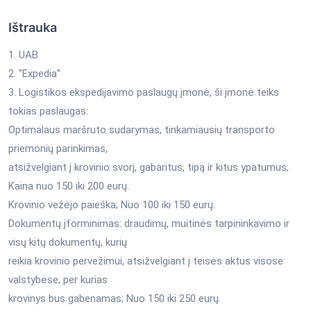
Ištrauka
1. UAB
2. “Expedia”
3. Logistikos ekspedijavimo paslaugų įmonė, ši įmonė teiks
tokias paslaugas:
Optimalaus maršruto sudarymas, tinkamiausių transporto
priemonių parinkimas,
atsižvelgiant į krovinio svorį, gabaritus, tipą ir kitus ypatumus;
Kaina nuo 150 iki 200 eurų.
Krovinio vežėjo paieška; Nuo 100 iki 150 eurų.
Dokumentų įforminimas: draudimų, muitinės tarpininkavimo ir
visų kitų dokumentų, kurių
reikia krovinio pervežimui, atsižvelgiant į teisės aktus visose
valstybėse, per kurias
krovinys bus gabenamas; Nuo 150 iki 250 eurų.