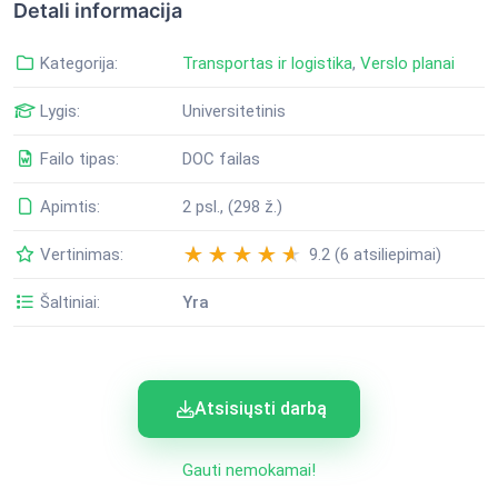
Detali informacija
Kategorija:
Transportas ir logistika
,
Verslo planai
Lygis:
Universitetinis
Failo tipas:
DOC failas
Apimtis:
2 psl., (298 ž.)
Vertinimas:
9.2 (6 atsiliepimai)
Šaltiniai:
Yra
Atsisiųsti darbą
Gauti nemokamai!