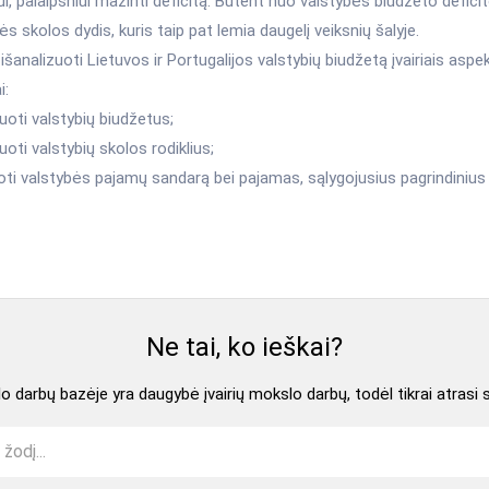
i, palaipsniui mažinti deficitą. Būtent nuo valstybės biudžeto deficit
bės skolos dydis, kuris taip pat lemia daugelį veiksnių šalyje.
 išanalizuoti Lietuvos ir Portugalijos valstybių biudžetą įvairiais aspek
i:
uoti valstybių biudžetus;
uoti valstybių skolos rodiklius;
ti valstybės pajamų sandarą bei pajamas, sąlygojusius pagrindinius 
Ne tai, ko ieškai?
 darbų bazėje yra daugybė įvairių mokslo darbų, todėl tikrai atrasi 