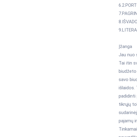
6.2.POR
7.PAGRI
8.IŠVAD
9.LITER
Įžanga
Jau nuo s
Tai itin s
biudžeto
savo biu
išlaidos.
padidinti
tikrųjų t
sudarinėj
pajamų ir
Tinkamai 