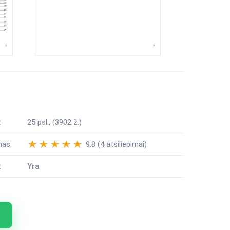
:
25 psl., (3902 ž.)
mas:
9.8 (4 atsiliepimai)
:
Yra