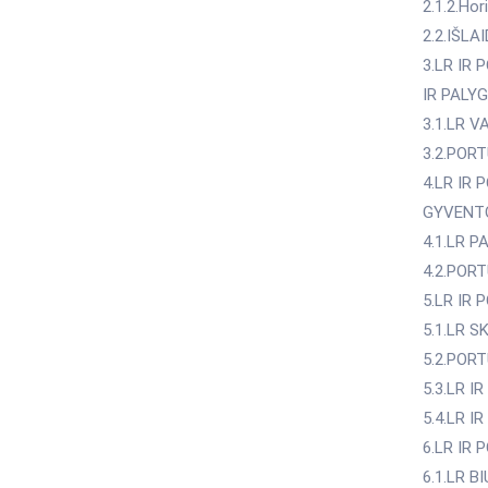
2.1.2.Hor
2.2.IŠL
3.LR IR
IR PALY
3.1.LR 
3.2.POR
4.LR IR
GYVENTO
4.1.LR 
4.2.POR
5.LR IR
5.1.LR S
5.2.POR
5.3.LR 
5.4.LR 
6.LR IR
6.1.LR 