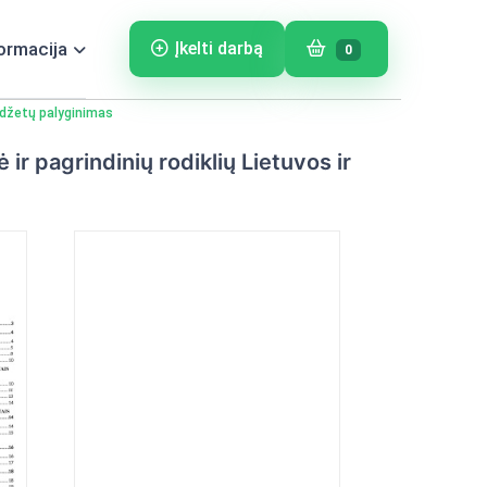
ormacija
Įkelti darbą
0
iudžetų palyginimas
r pagrindinių rodiklių Lietuvos ir