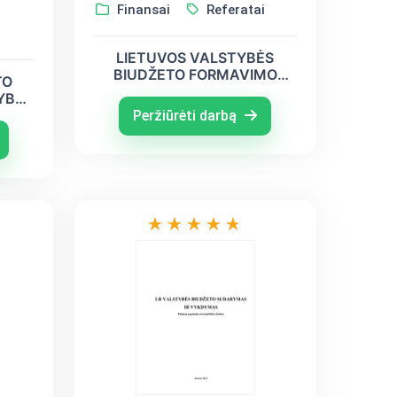
Finansai
Referatai
LIETUVOS VALSTYBĖS
BIUDŽETO FORMAVIMO
TO
PRINCIPAI IR YPATUMAI.
YBĖS
OJI
Peržiūrėti darbą
MAI