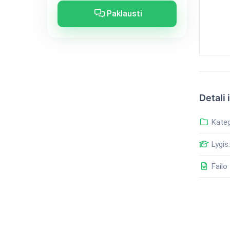
Paklausti
Detali 
Kateg
Lygis:
Failo 