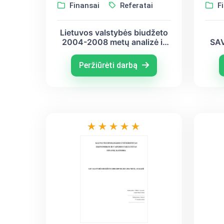
Finansai
Referatai
Fi
Lietuvos valstybės biudžeto
2004-2008 metų analizė ir
SA
pagrindinių rodiklių Lietuvos
SUD
ir Suomijos valstybės
A
Peržiūrėti darbą
biudžetų palyginimas