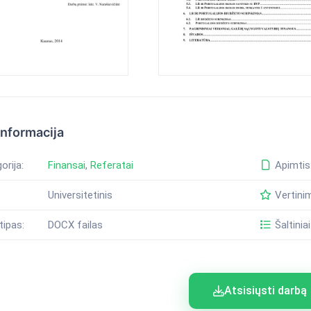
informacija
orija:
Finansai
,
Referatai
Apimtis
Universitetinis
Vertini
tipas:
DOCX failas
Šaltiniai
Atsisiųsti darbą