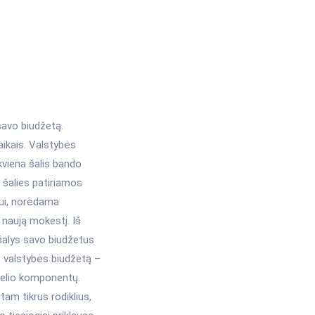
savo biudžetą.
 laikais. Valstybės
kviena šalis bando
šalies patiriamos
iui, norėdama
i naują mokestį. Iš
 šalys savo biudžetus
t valstybės biudžetą –
ugelio komponentų.
 tam tikrus rodiklius,