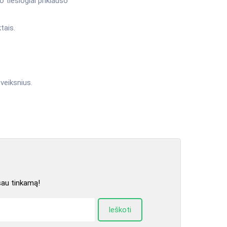
o tiesiogiai priklauso
tais.
veiksnius.
sau tinkamą!
Ieškoti