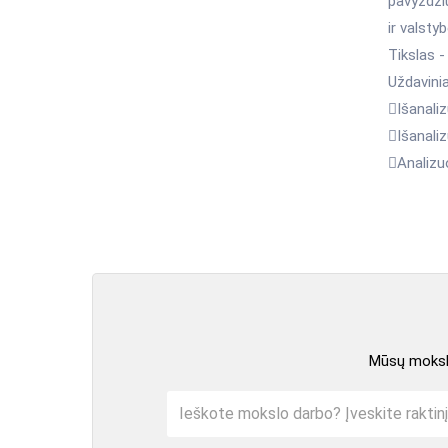
pavyzdžiu
ir valsty
Tikslas -
Uždavinia
Išanaliz
Išanaliz
Analizuo
Mūsų mokslo