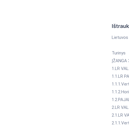
Ištrau
Lietuvos 
Turinys
ĮŽANGA 
1.LR VA
1.1.LR 
1.1.1.Ver
1.1.2.Hor
1.2.PAJ
2.LR VA
2.1.LR 
2.1.1.Vert