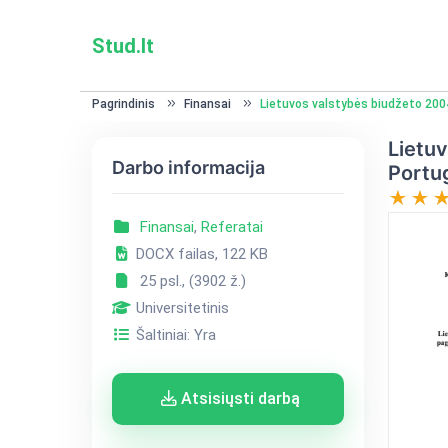
Stud.lt
Pagrindinis
Finansai
Lietuvos valstybės biudžeto 2004-
Lietuv
Darbo informacija
Portug
Finansai
,
Referatai
DOCX failas, 122 KB
25 psl., (3902 ž.)
Universitetinis
Šaltiniai: Yra
Atsisiųsti darbą