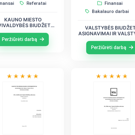
nansai
Referatai
Finansai
Bakalauro darbai
KAUNO MIESTO
VIVALDYBĖS BIUDŽETO
VALSTYBĖS BIUDŽE
ARYMAS, VYKDYMAS IR
ASIGNAVIMAI IR VALST
NALIZĖ BEI BIUDŽETO
SKOLA ES ŠALYSE GER
Peržiūrėti darbą
PROBLEMOS
PATIRTIS IR PASIŪLY
Peržiūrėti darbą
LIETUVAI