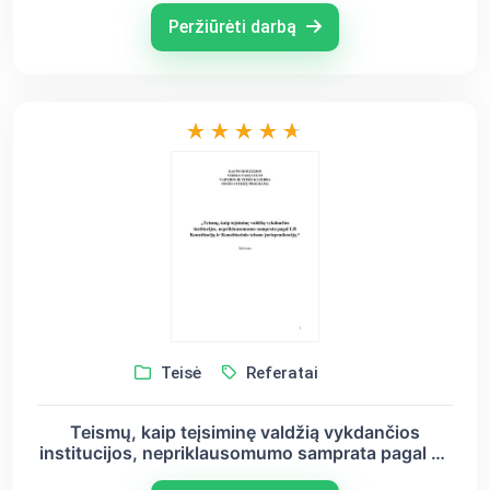
Peržiūrėti darbą
Teisė
Referatai
Teismų, kaip teįsiminę valdžią vykdančios
institucijos, nepriklausomumo samprata pagal LR
Konstituciją ir Konstitucinio teismo