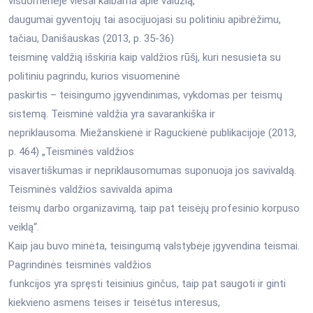
visuomenėje viešai kalbama apie valdžią,
daugumai gyventojų tai asocijuojasi su politiniu apibrėžimu,
tačiau, Danišauskas (2013, p. 35-36)
teisminę valdžią išskiria kaip valdžios rūšį, kuri nesusieta su
politiniu pagrindu, kurios visuomeninė
paskirtis – teisingumo įgyvendinimas, vykdomas per teismų
sistemą. Teisminė valdžia yra savarankiška ir
nepriklausoma. Miežanskienė ir Raguckienė publikacijoje (2013,
p. 464) „Teisminės valdžios
visavertiškumas ir nepriklausomumas suponuoja jos savivaldą.
Teisminės valdžios savivalda apima
teismų darbo organizavimą, taip pat teisėjų profesinio korpuso
veiklą“.
Kaip jau buvo minėta, teisingumą valstybėje įgyvendina teismai.
Pagrindinės teisminės valdžios
funkcijos yra spręsti teisinius ginčus, taip pat saugoti ir ginti
kiekvieno asmens teises ir teisėtus interesus,