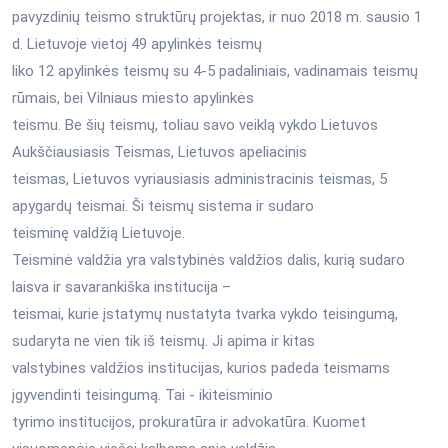
pavyzdinių teismo struktūrų projektas, ir nuo 2018 m. sausio 1
d. Lietuvoje vietoj 49 apylinkės teismų
liko 12 apylinkės teismų su 4-5 padaliniais, vadinamais teismų
rūmais, bei Vilniaus miesto apylinkės
teismu. Be šių teismų, toliau savo veiklą vykdo Lietuvos
Aukščiausiasis Teismas, Lietuvos apeliacinis
teismas, Lietuvos vyriausiasis administracinis teismas, 5
apygardų teismai. Ši teismų sistema ir sudaro
teisminę valdžią Lietuvoje.
Teisminė valdžia yra valstybinės valdžios dalis, kurią sudaro
laisva ir savarankiška institucija –
teismai, kurie įstatymų nustatyta tvarka vykdo teisingumą,
sudaryta ne vien tik iš teismų. Ji apima ir kitas
valstybines valdžios institucijas, kurios padeda teismams
įgyvendinti teisingumą. Tai - ikiteisminio
tyrimo institucijos, prokuratūra ir advokatūra. Kuomet