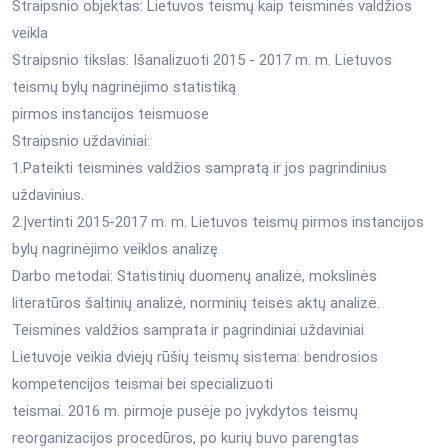
Straipsnio objektas: Lietuvos teismų kaip teisminės valdžios
veikla
Straipsnio tikslas: Išanalizuoti 2015 - 2017 m. m. Lietuvos
teismų bylų nagrinėjimo statistiką
pirmos instancijos teismuose
Straipsnio uždaviniai:
1.Pateikti teisminės valdžios sampratą ir jos pagrindinius
uždavinius.
2.Įvertinti 2015-2017 m. m. Lietuvos teismų pirmos instancijos
bylų nagrinėjimo veiklos analizę
Darbo metodai: Statistinių duomenų analizė, mokslinės
literatūros šaltinių analizė, norminių teisės aktų analizė.
Teisminės valdžios samprata ir pagrindiniai uždaviniai
Lietuvoje veikia dviejų rūšių teismų sistema: bendrosios
kompetencijos teismai bei specializuoti
teismai. 2016 m. pirmoje pusėje po įvykdytos teismų
reorganizacijos procedūros, po kurių buvo parengtas