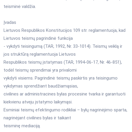
teisminė valdžia.
Įvadas
Lietuvos Respublikos Konstitucijos 109 str. reglamentuoja, kad
Lietuvos teismų pagrindinė funkcija
- vykdyti teisingumą (TAR, 1992, Nr. 33-1014). Teismų veiklą ir
jos struktūrą reglamentuoja Lietuvos
Respublikos teismų įstatymas (TAR, 1994-06-17, Nr. 46-851),
todėl teismų sprendimai yra privalomi
vykdyti visiems. Pagrindinė teismų paskirtis yra teisingumo
vykdymas sprendžiant baudžiamąsias,
civilines ar administracines bylas procesine tvarka ir garantuoti
kiekvienu atveju įstatymo laikymąsi.
Esminiai teismų efektingumo rodikliai – bylų nagrinėjimo sparta,
nagrinėjant civilines bylas ir taikant
teisminę mediaciją.