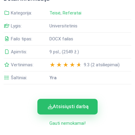
Kategorija:
Teisė
,
Referatai
Lygis:
Universitetinis
Failo tipas:
DOCX failas
Apimtis:
9 psl., (2549 ž.)
Vertinimas:
9.3 (2 atsiliepimai)
Šaltiniai:
Yra
Atsisiųsti darbą
Gauti nemokamai!