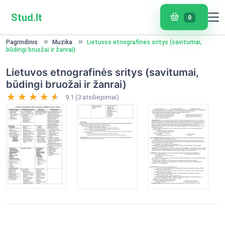
Stud.lt
0
Pagrindinis
Muzika
Lietuvos etnografinės sritys (savitumai,
būdingi bruožai ir žanrai)
Lietuvos etnografinės sritys (savitumai,
būdingi bruožai ir žanrai)
9.1 (3 atsiliepimai)