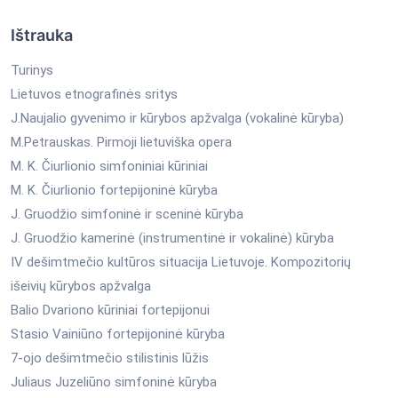
Ištrauka
Turinys
Lietuvos etnografinės sritys
J.Naujalio gyvenimo ir kūrybos apžvalga (vokalinė kūryba)
M.Petrauskas. Pirmoji lietuviška opera
M. K. Čiurlionio simfoniniai kūriniai
M. K. Čiurlionio fortepijoninė kūryba
J. Gruodžio simfoninė ir sceninė kūryba
J. Gruodžio kamerinė (instrumentinė ir vokalinė) kūryba
IV dešimtmečio kultūros situacija Lietuvoje. Kompozitorių
išeivių kūrybos apžvalga
Balio Dvariono kūriniai fortepijonui
Stasio Vainiūno fortepijoninė kūryba
7-ojo dešimtmečio stilistinis lūžis
Juliaus Juzeliūno simfoninė kūryba