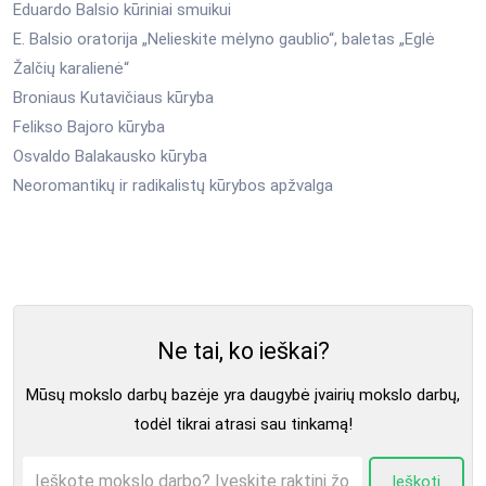
Eduardo Balsio kūriniai smuikui
E. Balsio oratorija „Nelieskite mėlyno gaublio“, baletas „Eglė
Žalčių karalienė“
Broniaus Kutavičiaus kūryba
Felikso Bajoro kūryba
Osvaldo Balakausko kūryba
Neoromantikų ir radikalistų kūrybos apžvalga
Ne tai, ko ieškai?
Mūsų mokslo darbų bazėje yra daugybė įvairių mokslo darbų,
todėl tikrai atrasi sau tinkamą!
Ieškoti