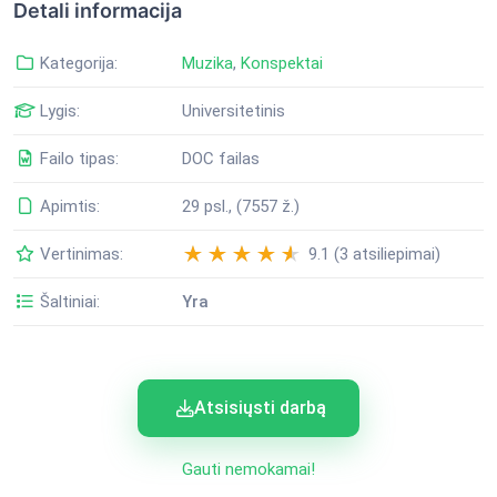
Detali informacija
Kategorija:
Muzika
,
Konspektai
Lygis:
Universitetinis
Failo tipas:
DOC failas
Apimtis:
29 psl., (7557 ž.)
Vertinimas:
9.1 (3 atsiliepimai)
Šaltiniai:
Yra
Atsisiųsti darbą
Gauti nemokamai!