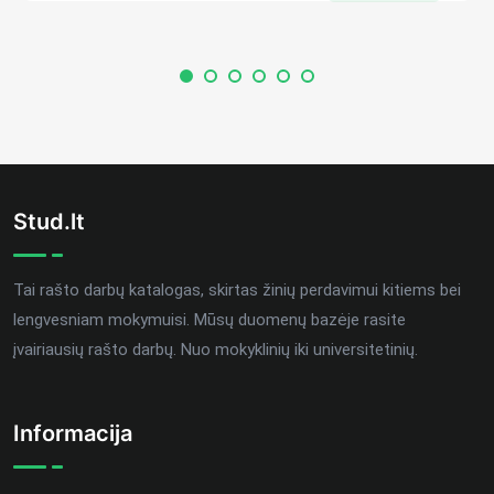
Stud.lt
Tai rašto darbų katalogas, skirtas žinių perdavimui kitiems bei
lengvesniam mokymuisi. Mūsų duomenų bazėje rasite
įvairiausių rašto darbų. Nuo mokyklinių iki universitetinių.
Informacija