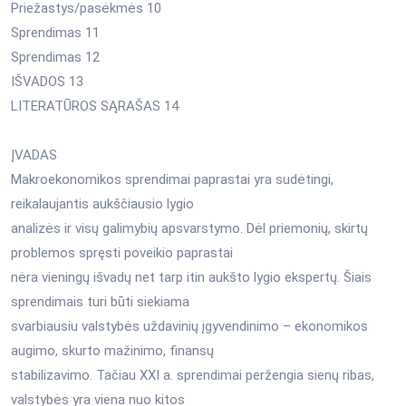
Priežastys/pasėkmės 10
Sprendimas 11
Sprendimas 12
IŠVADOS 13
LITERATŪROS SĄRAŠAS 14
ĮVADAS
Makroekonomikos sprendimai paprastai yra sudėtingi,
reikalaujantis aukščiausio lygio
analizės ir visų galimybių apsvarstymo. Dėl priemonių, skirtų
problemos spręsti poveikio paprastai
nėra vieningų išvadų net tarp itin aukšto lygio ekspertų. Šiais
sprendimais turi būti siekiama
svarbiausiu valstybės uždavinių įgyvendinimo – ekonomikos
augimo, skurto mažinimo, finansų
stabilizavimo. Tačiau XXI a. sprendimai peržengia sienų ribas,
valstybės yra viena nuo kitos