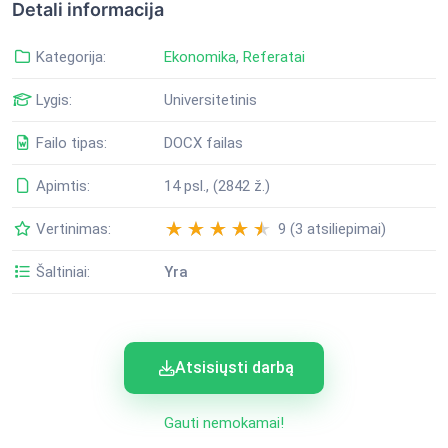
Detali informacija
Kategorija:
Ekonomika
,
Referatai
Lygis:
Universitetinis
Failo tipas:
DOCX failas
Apimtis:
14 psl., (2842 ž.)
Vertinimas:
9 (3 atsiliepimai)
Šaltiniai:
Yra
Atsisiųsti darbą
Gauti nemokamai!