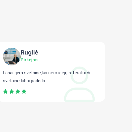
Rugilė
Pirkėjas
Labai gera svetainė,kai nėra idėjų referatui ši
Gali r
svetainė labai padeda.
persit