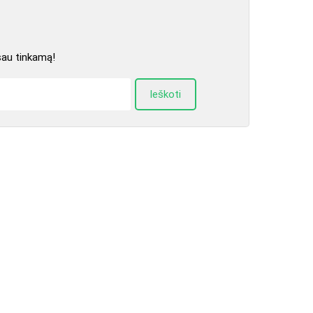
sau tinkamą!
Ieškoti