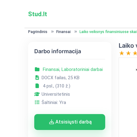
Stud.lt
Pagrindinis
Finansai
Laiko veiksnys finansiniuose ska
Laiko 
Darbo informacija
Finansai
,
Laboratoriniai darbai
DOCX failas, 25 KB
4 psl., (310 ž.)
Universitetinis
Šaltiniai: Yra
Atsisiųsti darbą