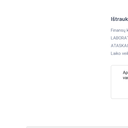
Ištrau
Finansų 
LABORAT
ATASKA
Laiko ve
Ap
va