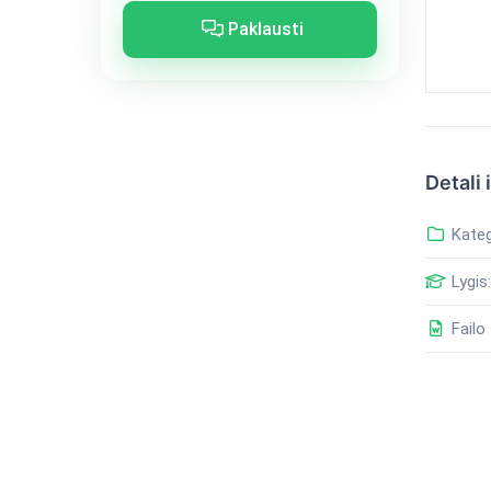
Paklausti
Detali 
Kateg
Lygis:
Failo 