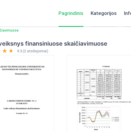
Pagrindinis
Kategorijos
Inf
ičiavimuose
veiksnys finansiniuose skaičiavimuose
9.3 (2 atsiliepimai)