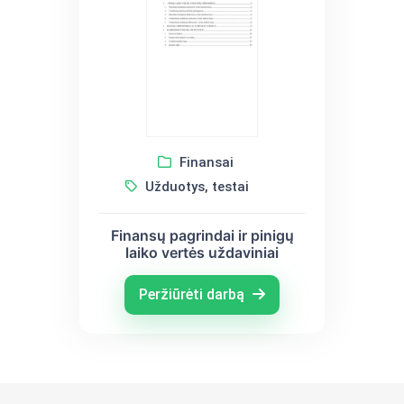
Finansai
Užduotys, testai
Finansų pagrindai ir pinigų
laiko vertės uždaviniai
Peržiūrėti darbą