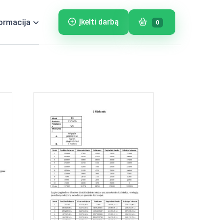
ormacija
Įkelti darbą
0