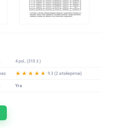
:
4 psl., (310 ž.)
mas:
9.3 (2 atsiliepimai)
:
Yra