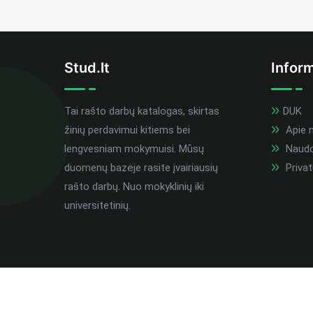
Stud.lt
Inform
Tai rašto darbų katalogas, skirtas
DUK
žinių perdavimui kitiems bei
Apie 
lengvesniam mokymuisi. Mūsų
Naudoj
duomenų bazėje rasite įvairiausių
Privat
rašto darbų. Nuo mokyklinių iki
universitetinių.
Visos teisės saugomos ©
stud.lt
2026