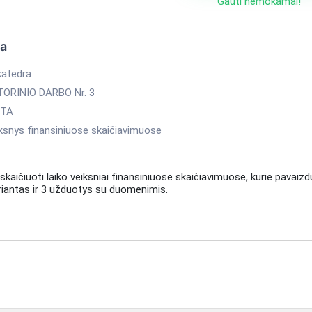
Gauti nemokamai!
ka
katedra
ORINIO DARBO Nr. 3
ITA
iksnys finansiniuose skaičiavimuose
skaičiuoti laiko veiksniai finansiniuose skaičiavimuose, kurie pavaizd
riantas ir 3 užduotys su duomenimis.