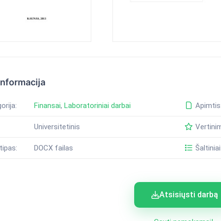
informacija
orija:
Finansai
,
Laboratoriniai darbai
Apimtis
Universitetinis
Vertini
tipas:
DOCX failas
Šaltiniai
Atsisiųsti darbą