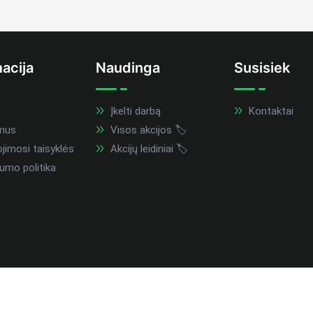
acija
Naudinga
Susisiek
Įkelti darbą
Kontaktai
mus
Visos akcijos 🏷️
imosi taisyklės
Akcijų leidiniai 🏷️
umo politika