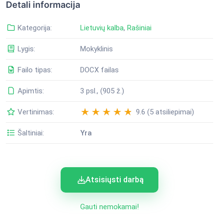
Detali informacija
Kategorija:
Lietuvių kalba
,
Rašiniai
Lygis:
Mokyklinis
Failo tipas:
DOCX failas
Apimtis:
3 psl., (905 ž.)
Vertinimas:
9.6 (5 atsiliepimai)
Šaltiniai:
Yra
Atsisiųsti darbą
Gauti nemokamai!