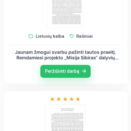
Lietuvių kalba
Rašiniai
Jaunam žmogui svarbu pažinti tautos praeitį.
Remdamiesi projekto „Misija Sibiras“ dalyvių
dienoraščiais ir dokumentiniais filmais,
paaiškinkite, kodėl
Peržiūrėti darbą