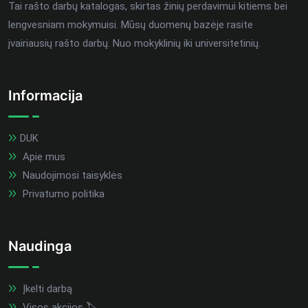
Tai rašto darbų katalogas, skirtas žinių perdavimui kitiems bei
lengvesniam mokymuisi. Mūsų duomenų bazėje rasite
įvairiausių rašto darbų. Nuo mokyklinių iki universitetinių.
Informacija
DUK
Apie mus
Naudojimosi taisyklės
Privatumo politika
Naudinga
Įkelti darbą
Visos akcijos 🏷️