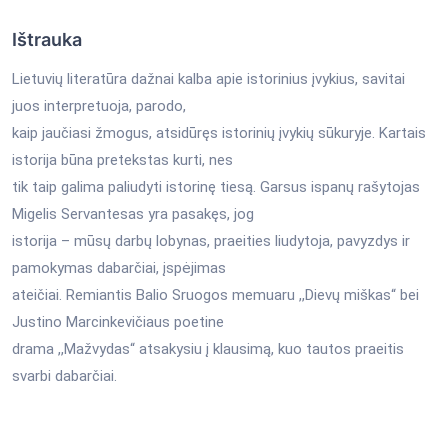
Ištrauka
Lietuvių literatūra dažnai kalba apie istorinius įvykius, savitai
juos interpretuoja, parodo,
kaip jaučiasi žmogus, atsidūręs istorinių įvykių sūkuryje. Kartais
istorija būna pretekstas kurti, nes
tik taip galima paliudyti istorinę tiesą. Garsus ispanų rašytojas
Migelis Servantesas yra pasakęs, jog
istorija – mūsų darbų lobynas, praeities liudytoja, pavyzdys ir
pamokymas dabarčiai, įspėjimas
ateičiai. Remiantis Balio Sruogos memuaru ,,Dievų miškas“ bei
Justino Marcinkevičiaus poetine
drama ,,Mažvydas“ atsakysiu į klausimą, kuo tautos praeitis
svarbi dabarčiai.