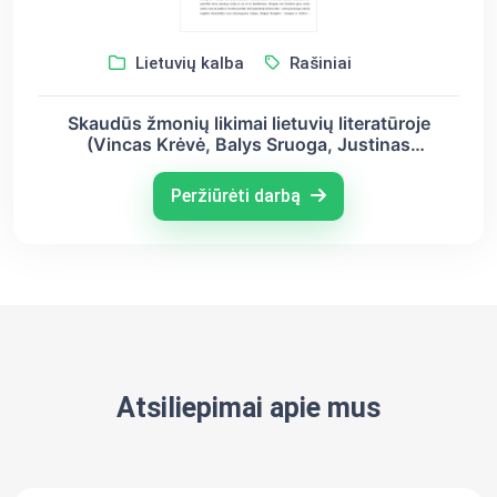
Lietuvių kalba
Rašiniai
Skaudūs žmonių likimai lietuvių literatūroje
(Vincas Krėvė, Balys Sruoga, Justinas
Marcinkevičius)
Peržiūrėti darbą
Atsiliepimai apie mus