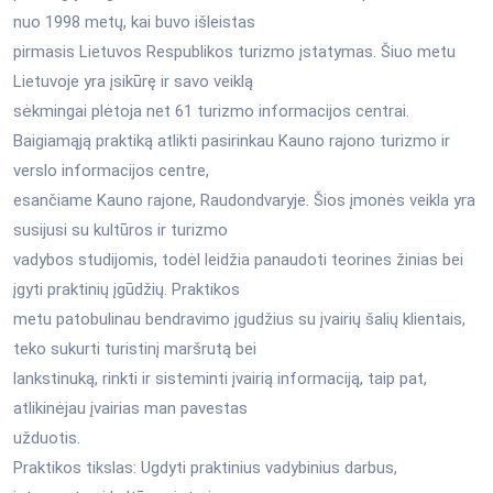
nuo 1998 metų, kai buvo išleistas
pirmasis Lietuvos Respublikos turizmo įstatymas. Šiuo metu
Lietuvoje yra įsikūrę ir savo veiklą
sėkmingai plėtoja net 61 turizmo informacijos centrai.
Baigiamąją praktiką atlikti pasirinkau Kauno rajono turizmo ir
verslo informacijos centre,
esančiame Kauno rajone, Raudondvaryje. Šios įmonės veikla yra
susijusi su kultūros ir turizmo
vadybos studijomis, todėl leidžia panaudoti teorines žinias bei
įgyti praktinių įgūdžių. Praktikos
metu patobulinau bendravimo įgudžius su įvairių šalių klientais,
teko sukurti turistinį maršrutą bei
lankstinuką, rinkti ir sisteminti įvairią informaciją, taip pat,
atlikinėjau įvairias man pavestas
užduotis.
Praktikos tikslas: Ugdyti praktinius vadybinius darbus,