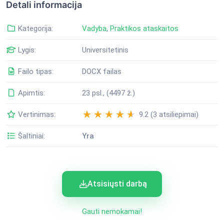
Detali informacija
Kategorija:
Vadyba
,
Praktikos ataskaitos
Lygis:
Universitetinis
Failo tipas:
DOCX failas
Apimtis:
23 psl., (4497 ž.)
Vertinimas:
9.2 (3 atsiliepimai)
Šaltiniai:
Yra
Atsisiųsti darbą
Gauti nemokamai!