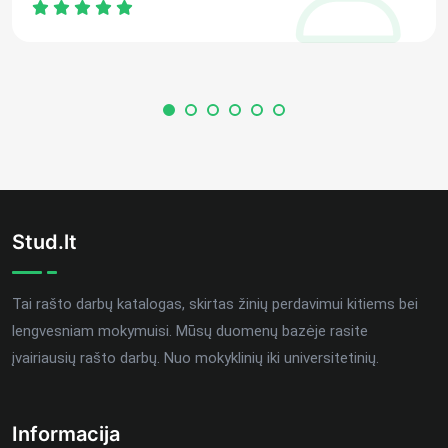
Stud.lt
Tai rašto darbų katalogas, skirtas žinių perdavimui kitiems bei
lengvesniam mokymuisi. Mūsų duomenų bazėje rasite
įvairiausių rašto darbų. Nuo mokyklinių iki universitetinių.
Informacija