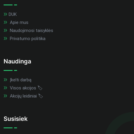
DUK
Apie mus
Naudojimosi taisyklės
Privatumo politika
Naudinga
Įkelti darbą
Visos akcijos 🏷️
Akcijų leidiniai 🏷️
Susisiek