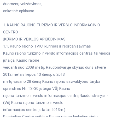
duomenų vaizdavimas,
anketinė apklausa.
1. KAUNO RAJONO TURIZMO IR VERSLO INFORMACINIO
CENTRO
ĮKŪRIMO IR VEIKLOS APIBŪDINIMAS
1.1. Kauno rajono TVIC įkūrimas ir reorganizavimas
Kauno rajono turizmo ir verslo informacijos centras tai viešoji
įstaiga, Kauno rajone
veikianti nuo 2008 metų. Raudondvaryje skyrius duris atvėrė
2012 metais liepos 13 dieną, o 2013
metų vasario 28 dieną Kauno rajono savivaldybės taryba
sprendimu Nr. TS-30 įsteigė VŠĮ Kauno
rajono turizmo ir verslo informacijos centrą Raudondvaryje. -
(VšĮ Kauno rajono turizmo ir verslo
informacijos centro įstatai, 2013m.).
Pagrindinė Centro veikla – Kauno rajono lankytinų vietų