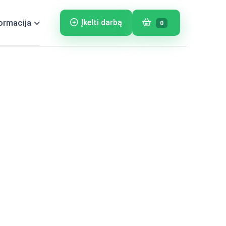
ormacija
Įkelti darbą
0