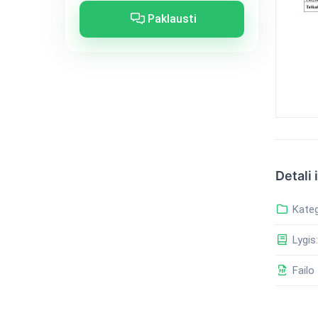
Paklausti
Detali 
Kateg
Lygis:
Failo 