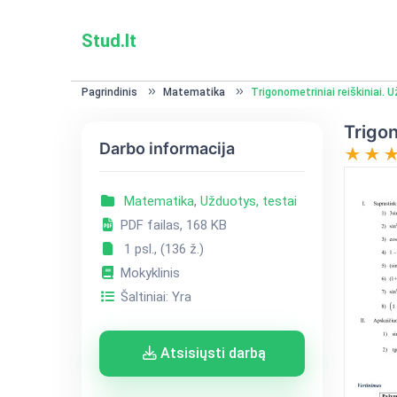
Stud.lt
Pagrindinis
Matematika
Trigonometriniai reiškiniai. 
Trigon
Darbo informacija
Matematika
,
Užduotys, testai
PDF failas, 168 KB
1 psl., (136 ž.)
Mokyklinis
Šaltiniai: Yra
Atsisiųsti darbą