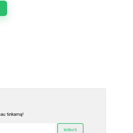
sau tinkamą!
Ieškoti