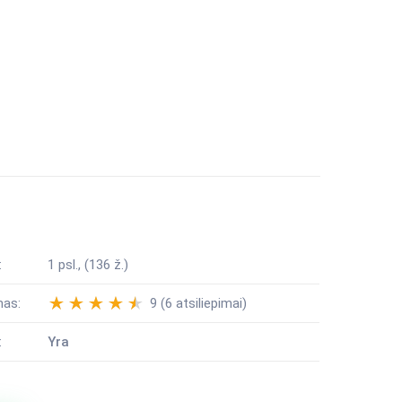
:
1 psl., (136 ž.)
mas:
9 (6 atsiliepimai)
:
Yra