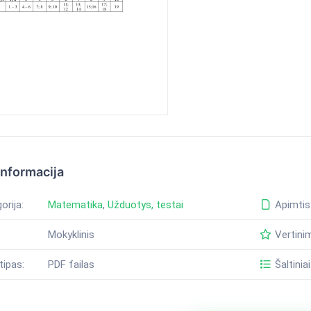
informacija
orija:
Matematika
,
Užduotys, testai
Apimtis
Mokyklinis
Vertini
tipas:
PDF failas
Šaltiniai