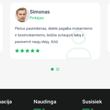
Simonas
Pirkėjas
Platus pasirinkimas, didelė pagalba mokantiems
ir besimokantiems, leidžia sutaupyti laiką ir
pasisemti naujų idėjų. Ačiū
acija
Naudinga
Susisiek