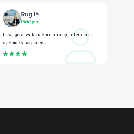
Rugilė
Pirkėjas
Labai gera svetainė,kai nėra idėjų referatui ši
Gali r
svetainė labai padeda.
persit