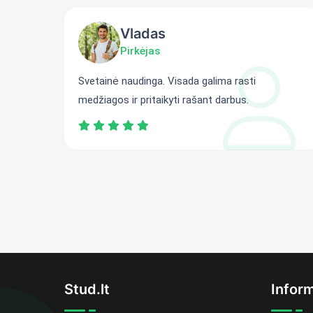
Vladas
Pirkėjas
ti
Svetainė naudinga. Visada galima rasti
medžiagos ir pritaikyti rašant darbus.
Stud.lt
Inform