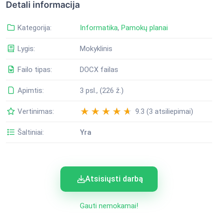
Detali informacija
Kategorija:
Informatika
,
Pamokų planai
Lygis:
Mokyklinis
Failo tipas:
DOCX failas
Apimtis:
3 psl., (226 ž.)
Vertinimas:
9.3 (3 atsiliepimai)
Šaltiniai:
Yra
Atsisiųsti darbą
Gauti nemokamai!