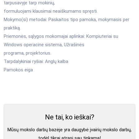
tarpusavyje tarp mokinių,
formuluojami klausimai neaiškumams spręsti.
Mokymo(si) metodai: Paskaitos tipo pamoka, mokymasis per
praktiką.
Priemonės, sąlygos mokomajai aplinkai: Kompiuteriai su
Windows operacine sistema, Užrašinės
programa, projektorius.
Tarpdalykiniai ryšiai: Anglų kalba
Pamokos eiga
Ne tai, ko ieškai?
Mūsų mokslo darbų bazėje yra daugybė įvairių mokslo darbų,
todėl tikrai atrasi sau tinkamą!