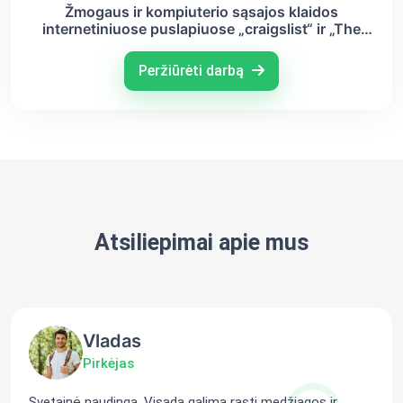
Žmogaus ir kompiuterio sąsajos klaidos
internetiniuose puslapiuose „craigslist“ ir „The
Clove Club“
Peržiūrėti darbą
Atsiliepimai apie mus
Vladas
Pirkėjas
Svetainė naudinga. Visada galima rasti medžiagos ir