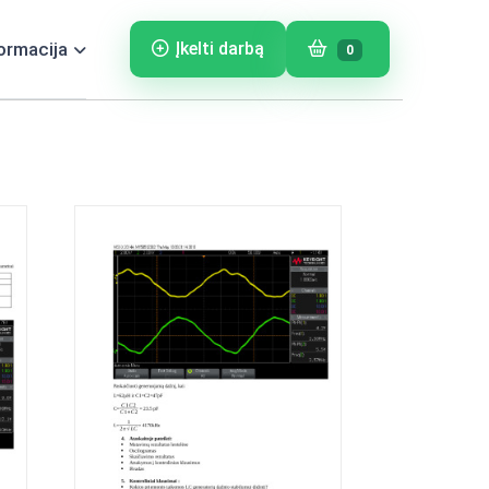
ormacija
Įkelti darbą
0