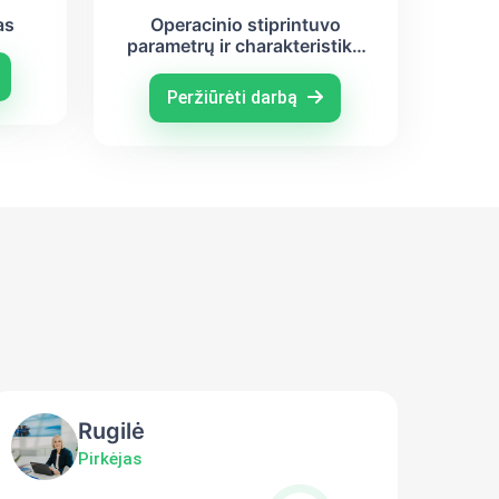
as
Operacinio stiprintuvo
parametrų ir charakteristikų
tyrimas
Peržiūrėti darbą
Rugilė
Pirkėjas