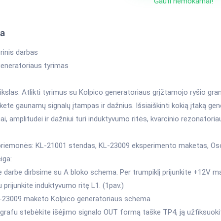
Gauti nemokamai!
ka
rinis darbas
generatoriaus tyrimas
ikslas: Atlikti tyrimus su Kolpico generatoriaus grįžtamojo ryšio gr
akete gaunamų signalų įtampas ir dažnius. Išsiaiškinti kokią įtaką 
mai, amplitudei ir dažniui turi induktyvumo ritės, kvarcinio rezonatoria
priemonės: KL-21001 stendas, KL-23009 eksperimento maketas, Osc
iga:
 darbe dirbsime su A bloko schema. Per trumpiklį prijunkite +12V ma
u prijunkite induktyvumo ritę L1. (1pav.)
L-23009 maketo Kolpico generatoriaus schema
grafu stebėkite išėjimo signalo OUT formą taške TP4, ją užfiksuokit