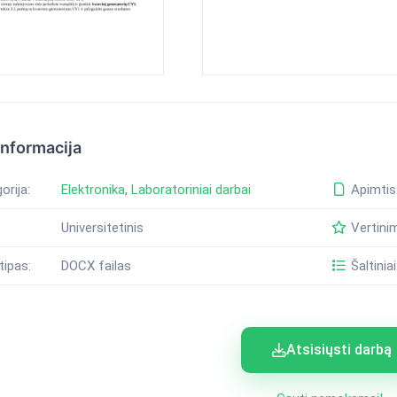
informacija
orija:
Elektronika
,
Laboratoriniai darbai
Apimtis
Universitetinis
Vertini
tipas:
DOCX failas
Šaltiniai
Atsisiųsti darbą