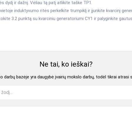
s dydį ir dažnį. Vėliau tą patį atlikite taške TP1.
vietoje induktyvumo ritės perkelkite trumpiklį ir įjunkite kvarcinį gene
okite 3.2 punktą su kvarciniu generatoriumi CY1 ir palyginkite gautus
Ne tai, ko ieškai?
 darbų bazėje yra daugybė įvairių mokslo darbų, todėl tikrai atrasi 