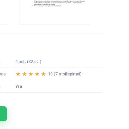
:
4 psl., (325 ž.)
mas:
10 (7 atsiliepimai)
:
Yra