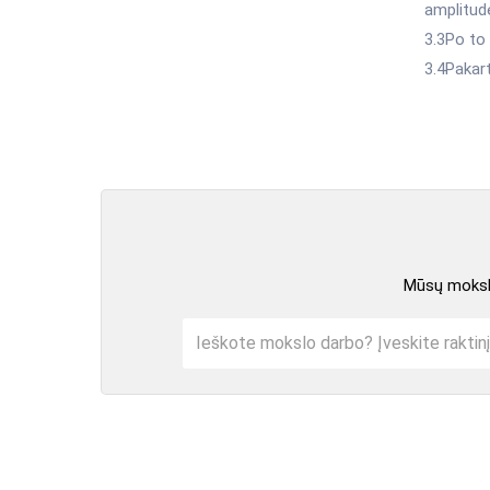
amplitudė
3.3Po to 
3.4Pakart
Mūsų mokslo