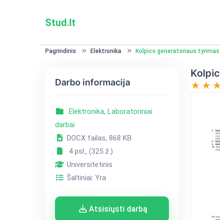
Stud.lt
Pagrindinis
Elektronika
Kolpico generatoriaus tyrimas
Kolpic
Darbo informacija
Elektronika
,
Laboratoriniai
darbai
DOCX failas, 868 KB
4 psl., (325 ž.)
Universitetinis
Šaltiniai: Yra
Atsisiųsti darbą