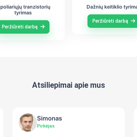
ipoliariųjų tranzistorių
Dažnių keitiklio tyrim
tyrimas
Peržiūrėti darbą
Peržiūrėti darbą
Atsiliepimai apie mus
Simonas
Pirkėjas