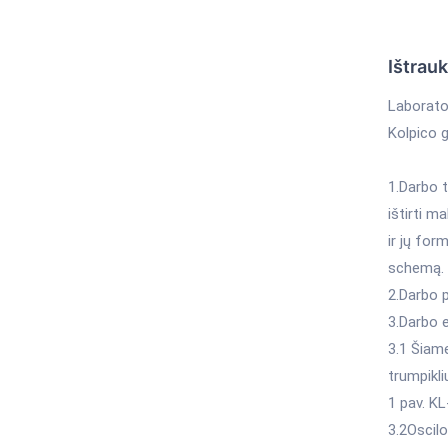
Ištrau
Laborato
Kolpico 
1.Darbo t
ištirti m
ir jų for
schemą.
2.Darbo 
3.Darbo e
3.1 Šiame
trumpikli
1 pav. K
3.2Oscilo