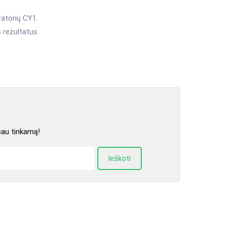
ratorių CY1.
 rezultatus.
sau tinkamą!
Ieškoti