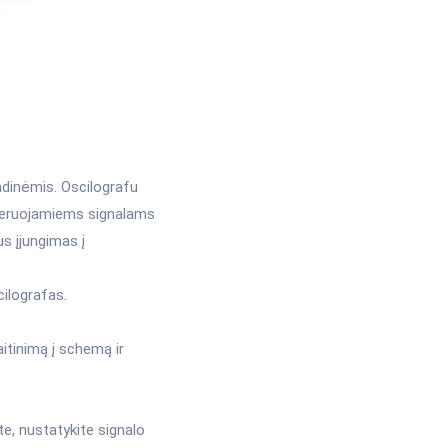
andinėmis. Oscilografu
generuojamiems signalams
us įjungimas į
ilografas.
itinimą į schemą ir
e, nustatykite signalo