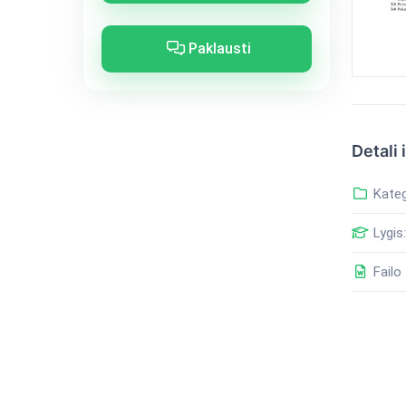
Paklausti
Detali 
Kateg
Lygis:
Failo 