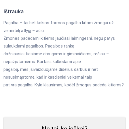
Ištrauka
Pagalba – tai bet kokios formos pagalba kitam žmogui už
vienintelį atlygį – ačiū.
Žmonės padėdami kitiems jaučiasi laimingesni, negu patys
sulaukdami pagalbos. Pagalbos ranką
dažniausiai tiesiame draugams ir giminaičiams, rečiau –
nepažįstamiems. Kartais, kalbėdami apie
pagalbą, mes įsivaizduojame didelius darbus ir net
nesusimąstome, kad ir kasdieniai veiksmai taip
pat yra pagalba. Kyla klausimas, kodėl žmogus padeda kitiems?
Ne tai, ko ieškai?