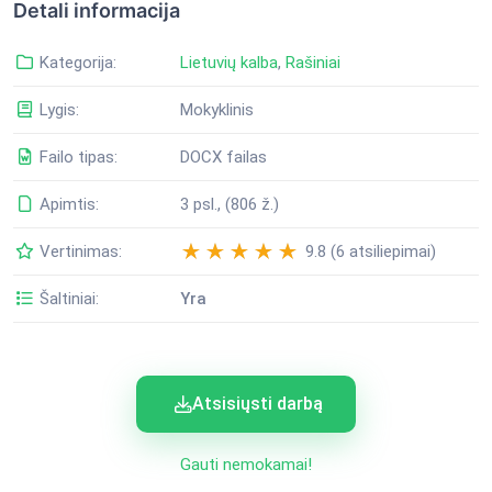
Detali informacija
Kategorija:
Lietuvių kalba
,
Rašiniai
Lygis:
Mokyklinis
Failo tipas:
DOCX failas
Apimtis:
3 psl., (806 ž.)
Vertinimas:
9.8 (6 atsiliepimai)
Šaltiniai:
Yra
Atsisiųsti darbą
Gauti nemokamai!