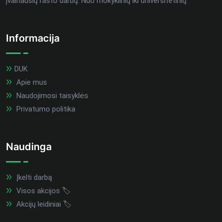
įvairiausių rašto darbų. Nuo mokyklinių iki universitetinių.
Informacija
DUK
Apie mus
Naudojimosi taisyklės
Privatumo politika
Naudinga
Įkelti darbą
Visos akcijos 🏷️
Akcijų leidiniai 🏷️