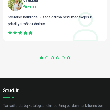
Vladas
Pirkėjas
Svetainė naudinga. Visada galima rasti medžiagos ir
pritaikyti rašant darbus.
Stud.lt
Tai rašto darbų katalogas, skirtas žinių perdavimui kitiems bei