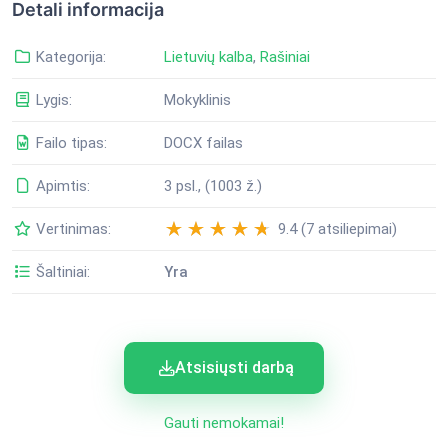
Detali informacija
Kategorija:
Lietuvių kalba
,
Rašiniai
Lygis:
Mokyklinis
Failo tipas:
DOCX failas
Apimtis:
3 psl., (1003 ž.)
Vertinimas:
9.4 (7 atsiliepimai)
Šaltiniai:
Yra
Atsisiųsti darbą
Gauti nemokamai!