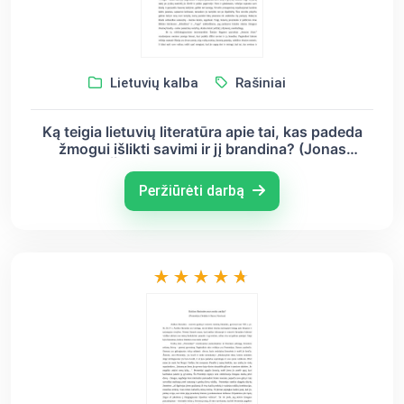
Lietuvių kalba
Rašiniai
Ką teigia lietuvių literatūra apie tai, kas padeda
žmogui išlikti savimi ir jį brandina? (Jonas
Biliūnas, Šatrijos Ragana, Vincas Mykolaitis –
Putinas)
Peržiūrėti darbą