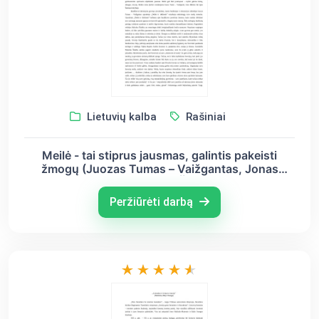
Lietuvių kalba
Rašiniai
Meilė - tai stiprus jausmas, galintis pakeisti
žmogų (Juozas Tumas – Vaižgantas, Jonas
Biliūnas, Ignas Šeinius)
Peržiūrėti darbą