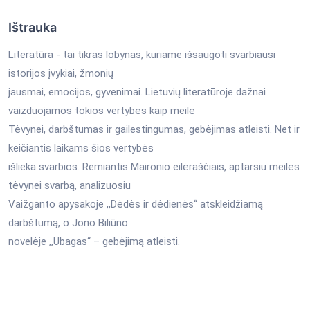
Ištrauka
Literatūra - tai tikras lobynas, kuriame išsaugoti svarbiausi
istorijos įvykiai, žmonių
jausmai, emocijos, gyvenimai. Lietuvių literatūroje dažnai
vaizduojamos tokios vertybės kaip meilė
Tėvynei, darbštumas ir gailestingumas, gebėjimas atleisti. Net ir
keičiantis laikams šios vertybės
išlieka svarbios. Remiantis Maironio eilėraščiais, aptarsiu meilės
tėvynei svarbą, analizuosiu
Vaižganto apysakoje ,,Dėdės ir dėdienės“ atskleidžiamą
darbštumą, o Jono Biliūno
novelėje ,,Ubagas“ – gebėjimą atleisti.