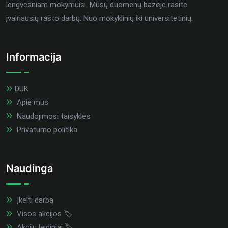
lengvesniam mokymuisi. Mūsų duomenų bazėje rasite
įvairiausių rašto darbų. Nuo mokyklinių iki universitetinių.
Informacija
DUK
Apie mus
Naudojimosi taisyklės
Privatumo politika
Naudinga
Įkelti darbą
Visos akcijos 🏷️
Akcijų leidiniai 🏷️