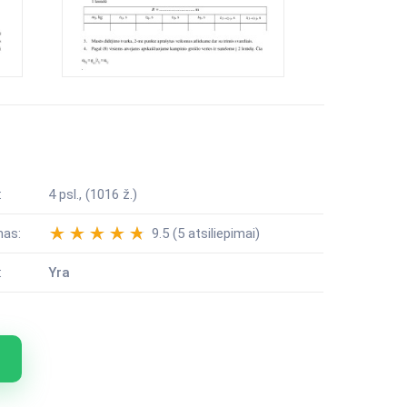
:
4 psl., (1016 ž.)
mas:
9.5 (5 atsiliepimai)
:
Yra