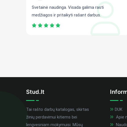
ti
Svetainė naudinga. Visada galima rasti
medžiagos ir pritaikyti rašant darbus.
Stud.lt
Inform
Tai rašto darbų katalogas, skirtas
DUK
žinių perdavimui kitiems bei
Apie 
lengvesniam mokymuisi. Mūsų
Naudoj