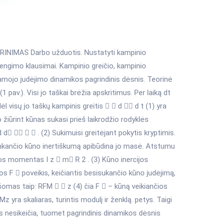
IMAS Darbo užduotis. Nustatyti kampinio
engimo klausimai. Kampinio greičio, kampinio
amojo judėjimo dinamikos pagrindinis dėsnis. Teorinė
 pav.). Visi jo taškai brėžia apskritimus. Per laiką dt
 visų jo taškų kampinis greitis   d  d t (1) yra
o žiūrint kūnas sukasi prieš laikrodžio rodyklės
 d    . (2) Sukimuisi greitėjant pokytis kryptimis.
 Slenkančio kūno inertiškumą apibūdina jo masė. Atstumu
s momentas I z  m R 2 . (3) Kūno inercijos
 F  poveikis, keičiantis besisukančio kūno judėjimą,
as taip: RFM   z (4) čia F  – kūną veikiančios
Mz yra skaliaras, turintis modulį ir ženklą. petys. Taigi
as nesikeičia, tuomet pagrindinis dinamikos dėsnis