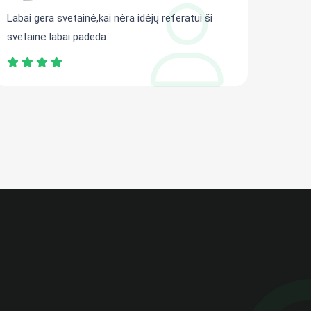
Labai gera svetainė,kai nėra idėjų referatui ši
Gali r
svetainė labai padeda.
persit