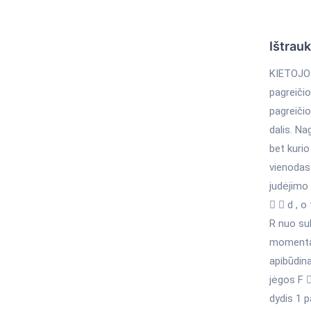
Ištrau
KIETOJO
pagreiči
pagreiči
dalis. Na
bet kurio
vienodas.
judėjimo 
  d , o
R nuo su
momentas 
apibūdin
jėgos F 
dydis 1 p