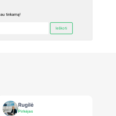
sau tinkamą!
Ieškoti
Rugilė
Pirkėjas