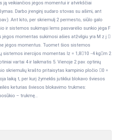
 ją veikiančios jėgos momentui ir atvirkščiai
šymas. Darbo įrenginį sudaro stovas su ašimi, ant
 pav.). Ant kito, per skriemulį 2 permesto, siūlo galo
sio ir sistemos sukimąsi lems pasvarėlio sunkio jėga F
os jėgos momentas sukimosi ašies atžvilgiu yra M z j 
keisime jėgos momentus. Tuomet šios sistemos
mulių sistemos inercijos momentas Iz = 1,810 -4 kgm 2
iai vartai 4 ir laikmatis 5. Vienoje 2 pav. optinių
sio skriemulių krašto pritaisytas kampinio pločio 0 =
a laiką t, per kurį žymeklis jutikliui blokavo šviesos
š eilės keturias šviesos blokavimo trukmes:
osūkio – trukmę...