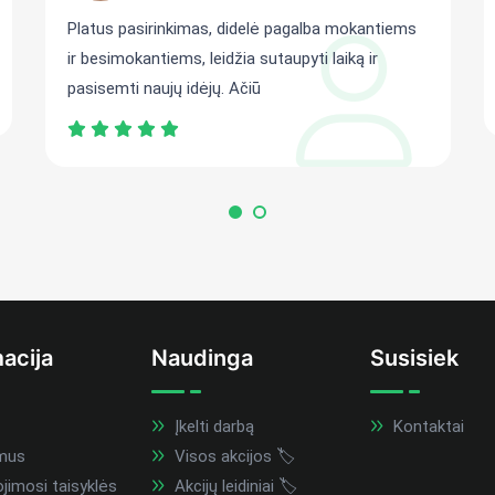
Platus pasirinkimas, didelė pagalba mokantiems
ir besimokantiems, leidžia sutaupyti laiką ir
pasisemti naujų idėjų. Ačiū
acija
Naudinga
Susisiek
Įkelti darbą
Kontaktai
mus
Visos akcijos 🏷️
imosi taisyklės
Akcijų leidiniai 🏷️