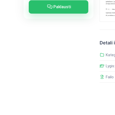
Paklausti
Detali 
Kateg
Lygis:
Failo 