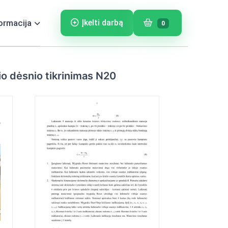
ormacija
Įkelti darbą
0
o dėsnio tikrinimas N20