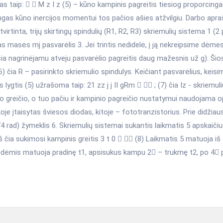
 taip:   M z I z (5) – kūno kampinis pagreitis tiesiog proporcingas
ngas kūno inercijos momentui tos pačios ašies atžvilgiu. Darbo apra
itvirtinta, trijų skirtingų spindulių (R1, R2, R3) skriemulių sistema 1 (2
 masės mj pasvarėlis 3. Jei trintis nedidelė, į ją nekreipsime dėme
čia nagrinėjamu atveju pasvarėlio pagreitis daug mažesnis už g). Ši
(6) čia R – pasirinkto skriemulio spindulys. Keičiant pasvarėlius, 
 lygtis (5) užrašoma taip: 21 zz j j II gRm   ; (7) čia Iz - skrie
o greičio, o tuo pačiu ir kampinio pagreičio nustatymui naudojama optin
oje įtaisytas šviesos diodas, kitoje – fototranzistorius. Prie didžiau
4 rad) žymeklis 6. Skriemulių sistemai sukantis laikmatis 5 apskaičiuoj
Iš čia sukimosi kampinis greitis 3 t 0   (8) Laikmatis 5 matuoja i
ndėmis matuoja pradinę t1, apsisukus kampu 2 – trukmę t2, po 4 p