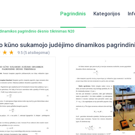
Pagrindinis
Kategorijos
Inf
dinamikos pagrindinio dėsnio tikrinimas N20
o kūno sukamojo judėjimo dinamikos pagrindini
9.5 (5 atsiliepimai)