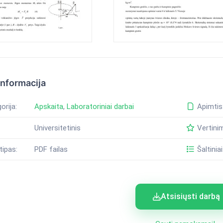
informacija
orija:
Apskaita
,
Laboratoriniai darbai
Apimtis
Universitetinis
Vertini
tipas:
PDF failas
Šaltiniai
Atsisiųsti darbą