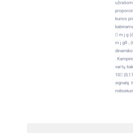
užrašomas
proporci
kurios pr
kabinamas
 m j g (
m j gR ; 
dinamikos
. Kampini
vartų šak
10 (0,17
signalą. 
miliseku