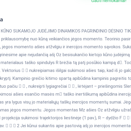
Gauti nemokamai!
ka
 KŪNO SUKAMOJO JUDĖJIMO DINAMIKOS PAGRINDINIO DĖSNIO TIKRIN
o priklausomybę nuo kūną veikiančios jėgos momento. Teorinio pasir
o, jėgos momento ašies atžvilgiu ir inercijos momento sąvokos. Suk
grinėsime apie nejudančią ašį Oz besisukančio kietojo kūno judėjimą (1
 materialaus taško spindulys R brėžia tą patį posūkio kampą d. Todėl
 Vektorius   nukreipiamas išilgai sukimosi ašies taip, kad iš jo gal
kryptį. Kampinio greičio kitimo spartą apibūdina kampinis pagreitis td
 tuo pačiu   , nukreipti lygiagrečiai   , lėtėjant – priešingomis
kimosi ašies esančio masės m taško inertiškumą apibūdina inercijo
yra lygus visų jo materialiųjų taškų inercijos momentų sumai. Jėgos
amas jėgos momentu. Jėgos momentas Mz ašies Oz atžvilgiu užrašom
 projekcija sukimosi trajektorijos liestinėje (1 pav.), R – dydžio F   
av.    2 Jei kūnui sukantis apie pastovią ašį jo inercijos moment