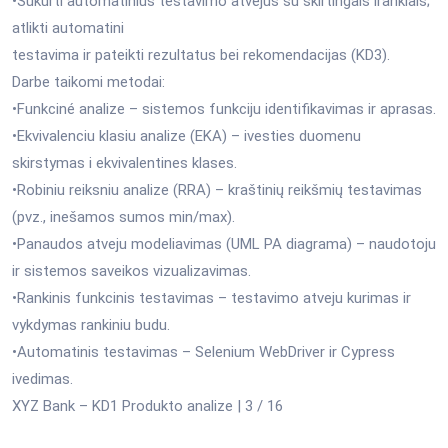
•Sukurti automatinius testavimo atvejus su skirtingais irankiais;
atlikti automatini
testavima ir pateikti rezultatus bei rekomendacijas (KD3).
Darbe taikomi metodai:
•Funkciné analize – sistemos funkciju identifikavimas ir aprasas.
•Ekvivalenciu klasiu analize (EKA) – ivesties duomenu
skirstymas i ekvivalentines klases.
•Robiniu reiksniu analize (RRA) – kraštinių reikšmių testavimas
(pvz., inešamos sumos min/max).
•Panaudos atveju modeliavimas (UML PA diagrama) – naudotoju
ir sistemos saveikos vizualizavimas.
•Rankinis funkcinis testavimas – testavimo atveju kurimas ir
vykdymas rankiniu budu.
•Automatinis testavimas – Selenium WebDriver ir Cypress
ivedimas.
XYZ Bank – KD1 Produkto analize | 3 / 16