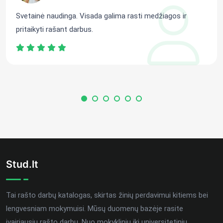
Svetainė naudinga. Visada galima rasti medžiagos ir
pritaikyti rašant darbus.
Stud.lt
Tai rašto darbų katalogas, skirtas žinių perdavimui kitiems bei
lengvesniam mokymuisi. Mūsų duomenų bazėje rasite
įvairiausių rašto darbų. Nuo mokyklinių iki universitetinių.