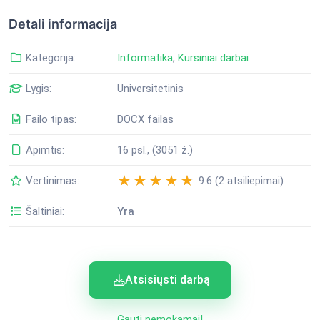
Detali informacija
Kategorija:
Informatika
,
Kursiniai darbai
Lygis:
Universitetinis
Failo tipas:
DOCX failas
Apimtis:
16 psl., (3051 ž.)
Vertinimas:
9.6 (2 atsiliepimai)
Šaltiniai:
Yra
Atsisiųsti darbą
Gauti nemokamai!