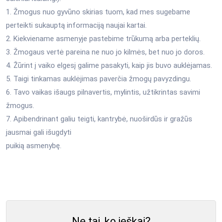
1. Žmogus nuo gyvūno skirias tuom, kad mes sugebame
perteikti sukauptą informaciją naujai kartai.
2. Kiekviename asmenyje pastebime trūkumą arba perteklių.
3. Žmogaus vertė pareina ne nuo jo kilmės, bet nuo jo doros.
4. Žūrint į vaiko elgesį galime pasakyti, kaip jis buvo auklėjamas.
5. Taigi tinkamas auklėjimas paverčia žmogų pavyzdingu.
6. Tavo vaikas išaugs pilnavertis, mylintis, užtikrintas savimi
žmogus.
7. Apibendrinant galiu teigti, kantrybė, nuoširdūs ir gražūs
jausmai gali išugdyti
puikią asmenybę.
Ne tai, ko ieškai?