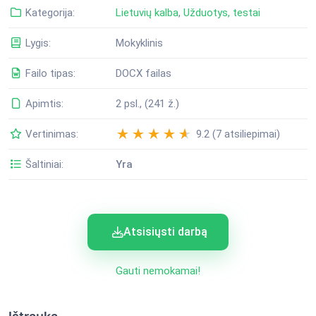
Kategorija:
Lietuvių kalba
,
Užduotys, testai
Lygis:
Mokyklinis
Failo tipas:
DOCX failas
Apimtis:
2 psl., (241 ž.)
Vertinimas:
9.2 (7 atsiliepimai)
Šaltiniai:
Yra
Atsisiųsti darbą
Gauti nemokamai!