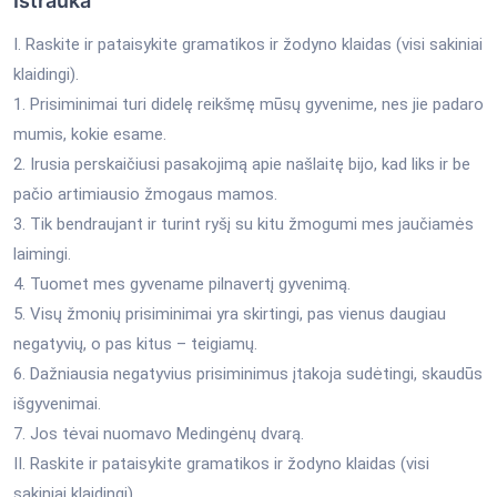
Ištrauka
I. Raskite ir pataisykite gramatikos ir žodyno klaidas (visi sakiniai
klaidingi).
1. Prisiminimai turi didelę reikšmę mūsų gyvenime, nes jie padaro
mumis, kokie esame.
2. Irusia perskaičiusi pasakojimą apie našlaitę bijo, kad liks ir be
pačio artimiausio žmogaus mamos.
3. Tik bendraujant ir turint ryšį su kitu žmogumi mes jaučiamės
laimingi.
4. Tuomet mes gyvename pilnavertį gyvenimą.
5. Visų žmonių prisiminimai yra skirtingi, pas vienus daugiau
negatyvių, o pas kitus – teigiamų.
6. Dažniausia negatyvius prisiminimus įtakoja sudėtingi, skaudūs
išgyvenimai.
7. Jos tėvai nuomavo Medingėnų dvarą.
II. Raskite ir pataisykite gramatikos ir žodyno klaidas (visi
sakiniai klaidingi).