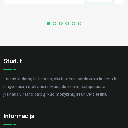
Stud.lt
Tai rašto darbų katalogas, skirtas žinių perdavimui kitiems bei
lengvesniam mokymuisi. Mūsų duomenų bazėje rasite
įvairiausių rašto darbų. Nuo mokyklinių iki universitetinių.
Informacija