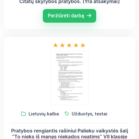
Citatų skyrybos pratybos. (Yra atsakymai)
Peržiūrėti darbą
Lietuvių kalba
Užduotys, testai
Pratybos rengiantis rašiniui Palieku vaikystės šalį
“To nieks iš manęs niekados neatims” VII klasėje