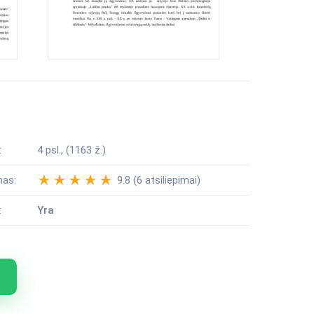
:
4 psl., (1163 ž.)
mas:
9.8 (6 atsiliepimai)
:
Yra