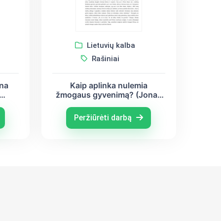
Lietuvių kalba
Rašiniai
na
Kaip aplinka nulemia
žmogaus gyvenimą? (Jonas
bės
Biliūnas, Marius Katiliškis,
Salomėja Nėris)
Peržiūrėti darbą