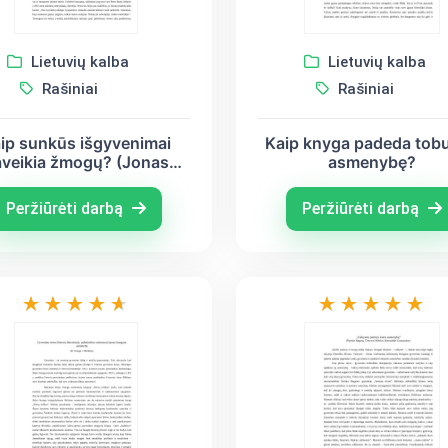
Lietuvių kalba
Lietuvių kalba
Rašiniai
Rašiniai
ip sunkūs išgyvenimai
Kaip knyga padeda tobul
veikia žmogų? (Jonas
asmenybę?
liūnas „Liūdna pasaka“,
s Sruoga „Dievų miškas“,
Peržiūrėti darbą
Peržiūrėti darbą
urgis Savickis „Kova“)