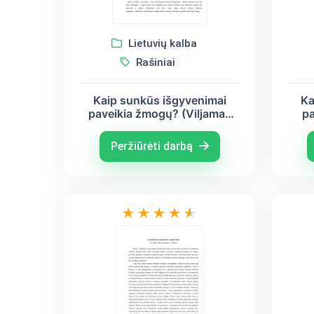
Lietuvių kalba
Rašiniai
Kaip sunkūs išgyvenimai
Ka
paveikia žmogų? (Viljamas
pa
Šekspyras, Antanas Škėma)
Bi
Baly
Peržiūrėti darbą
J