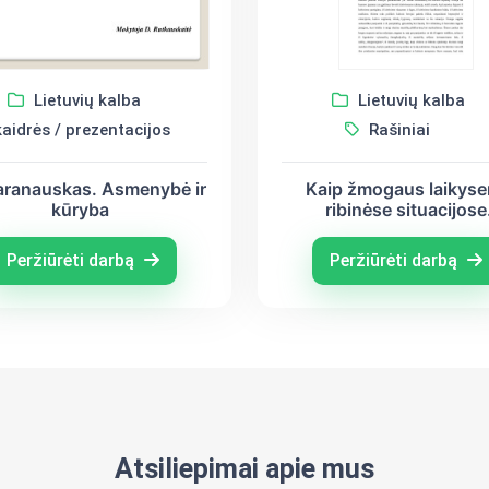
Lietuvių kalba
Lietuvių kalba
Rašiniai
aidrės / prezentacijos
Kaip žmogaus laikyse
aranauskas. Asmenybė ir
ribinėse situacijose
kūryba
atskleidžia jo asmeny
brandą?
Peržiūrėti darbą
Peržiūrėti darbą
Atsiliepimai apie mus