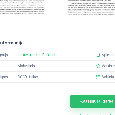
informacija
orija:
Lietuvių kalba
,
Rašiniai
Apimtis
Mokyklinis
Vertini
tipas:
DOCX failas
Šaltiniai
Atsisiųsti darbą