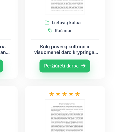
Lietuvių kalba
Rašiniai
ria
Kokį poveikį kultūrai ir
gana,
visuomenei daro kryptingai
veikianti asmenybė?
s)
(Martynas Mažvydas, Jonas
Peržiūrėti darbą
Basanavičius, Bronius
Krivickas)