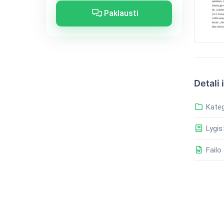
Paklausti
Detali 
Kateg
Lygis:
Failo 