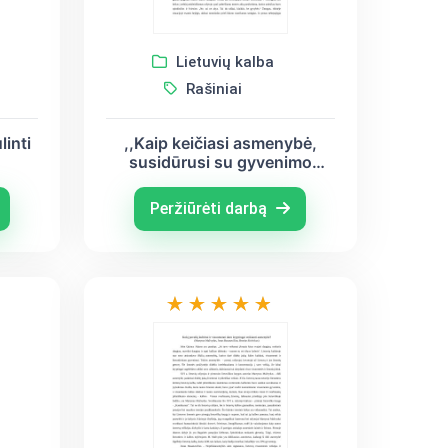
Lietuvių kalba
Rašiniai
inti
,,Kaip keičiasi asmenybė,
susidūrusi su gyvenimo
sunkumais?” (Jonas Biliūnas,
Marius Katiliškis, Francas
Peržiūrėti darbą
Kafka)