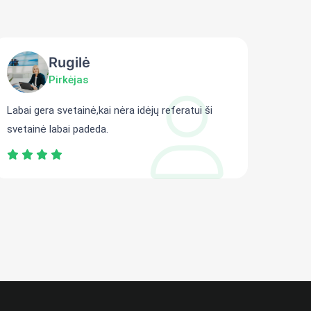
Rugilė
Pirkėjas
Labai gera svetainė,kai nėra idėjų referatui ši
Gali r
svetainė labai padeda.
persit