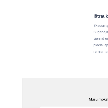
Ištrau
Skausmą g
Sugebėji
vieni iš
plačiai a
remiamas
Mūsų mokslo