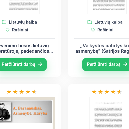
Lietuvių kalba
Lietuvių kalba
Rašiniai
Rašiniai
venimo tiesos lietuvių
,,Vaikystės patirtys ku
teratūroje, padedančios
asmenybę” (Šatrijos Ra
ormuoti jauno žmogaus
Česlovas Milošas,
menybę (B. Sruoga, J.
Romualdas Granauska
Peržiūrėti darbą
Peržiūrėti darbą
Biliūnas)