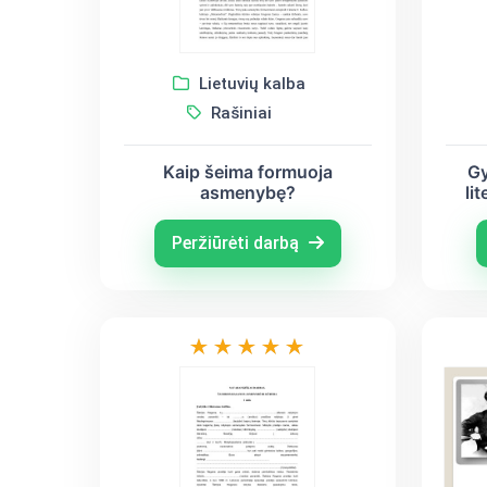
Lietuvių kalba
Rašiniai
Kaip šeima formuoja
Gy
asmenybę?
li
suf
as
Peržiūrėti darbą