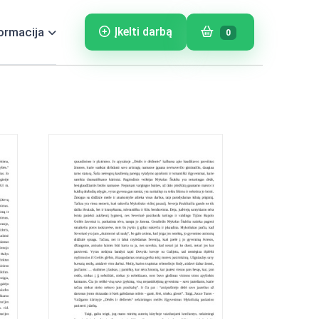
ormacija
Įkelti darbą
0