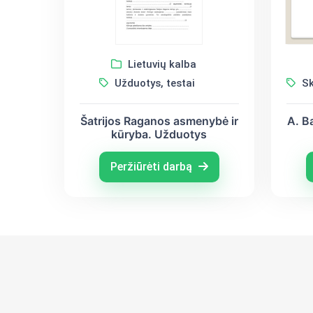
Lietuvių kalba
Užduotys, testai
Sk
Šatrijos Raganos asmenybė ir
A. B
kūryba. Užduotys
Peržiūrėti darbą