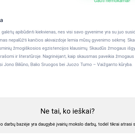
Gauti nemokamai!
ka
alėtų apibūdinti kiekvienas, nes visi savo gyvenime yra su juo susid
mas nepalūžti kančios akivaizdoje lemia mūsų gyvenimo sėkmę. Ska
 esminių žmogiškosios egzistencijos klausimų. Skaudūs žmogaus išgyv
prašomi ir literatūroje. Nagrinėjant, kaip skausmas paveikia žmogau
i Jono Biliūno, Balio Sruogos bei Juozo Tumo – Vaižganto kūryba.
Ne tai, ko ieškai?
 darbų bazėje yra daugybė įvairių mokslo darbų, todėl tikrai atrasi 