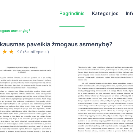
Pagrindinis
Kategorijos
Inf
mogaus asmenybę?
skausmas paveikia žmogaus asmenybę?
9.8 (6 atsiliepimai)