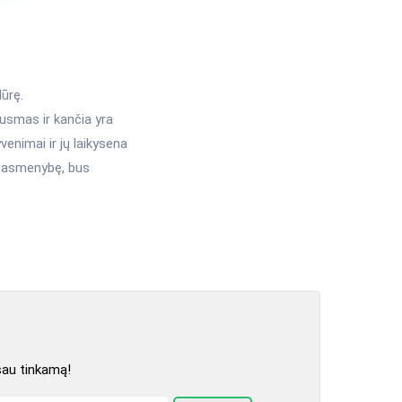
ūrę.
usmas ir kančia yra
enimai ir jų laikysena
s asmenybę, bus
sau tinkamą!