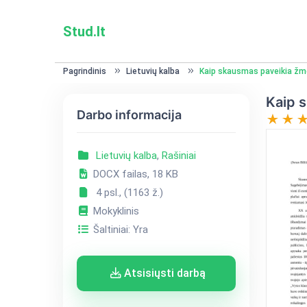
Stud.lt
Pagrindinis
Lietuvių kalba
Kaip skausmas paveikia ž
Kaip 
Darbo informacija
Lietuvių kalba
,
Rašiniai
DOCX failas, 18 KB
4 psl., (1163 ž.)
Mokyklinis
Šaltiniai: Yra
Atsisiųsti darbą