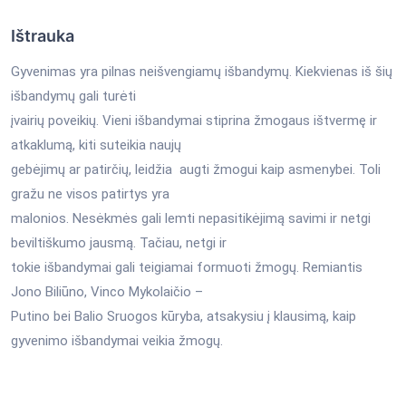
Ištrauka
Gyvenimas yra pilnas neišvengiamų išbandymų. Kiekvienas iš šių
išbandymų gali turėti
įvairių poveikių. Vieni išbandymai stiprina žmogaus ištvermę ir
atkaklumą, kiti suteikia naujų
gebėjimų ar patirčių, leidžia augti žmogui kaip asmenybei. Toli
gražu ne visos patirtys yra
malonios. Nesėkmės gali lemti nepasitikėjimą savimi ir netgi
beviltiškumo jausmą. Tačiau, netgi ir
tokie išbandymai gali teigiamai formuoti žmogų. Remiantis
Jono Biliūno, Vinco Mykolaičio –
Putino bei Balio Sruogos kūryba, atsakysiu į klausimą, kaip
gyvenimo išbandymai veikia žmogų.