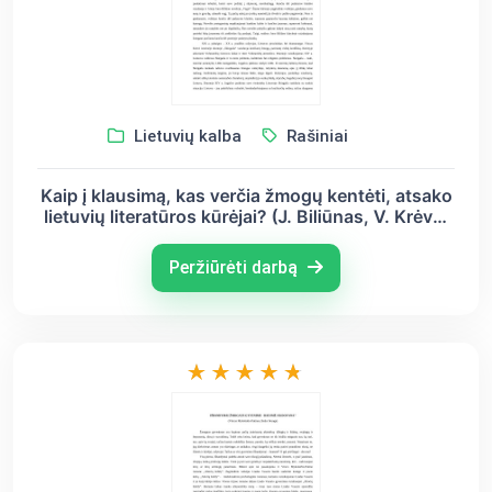
Lietuvių kalba
Rašiniai
Kaip į klausimą, kas verčia žmogų kentėti, atsako
lietuvių literatūros kūrėjai? (J. Biliūnas, V. Krėvė,
S. Nėris)
Peržiūrėti darbą