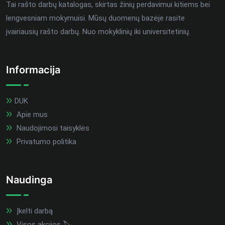
Tai rašto darbų katalogas, skirtas žinių perdavimui kitiems bei
lengvesniam mokymuisi. Mūsų duomenų bazėje rasite
įvairiausių rašto darbų. Nuo mokyklinių iki universitetinių.
Informacija
DUK
Apie mus
Naudojimosi taisyklės
Privatumo politika
Naudinga
Įkelti darbą
Visos akcijos 🏷️