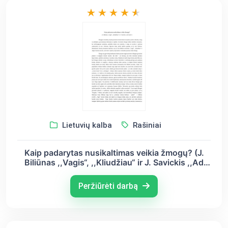
Lietuvių kalba
Rašiniai
Kaip padarytas nusikaltimas veikia žmogų? (J.
Biliūnas ,,Vagis“, ,,Kliudžiau“ ir J. Savickis ,,Ad
Astra“)
Peržiūrėti darbą