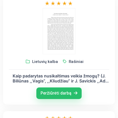
Lietuvių kalba
Rašiniai
Kaip padarytas nusikaltimas veikia žmogų? (J.
Biliūnas ,,Vagis“, ,,Kliudžiau“ ir J. Savickis ,,Ad
Astra“)
Peržiūrėti darbą