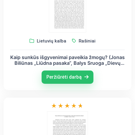
Lietuvių kalba
Rašiniai
Kaip sunkūs išgyvenimai paveikia žmogų? (Jonas
Biliūnas „Liūdna pasaka“, Balys Sruoga „Dievų
miškas“, Jurgis Savickis „Kova“)
Peržiūrėti darbą