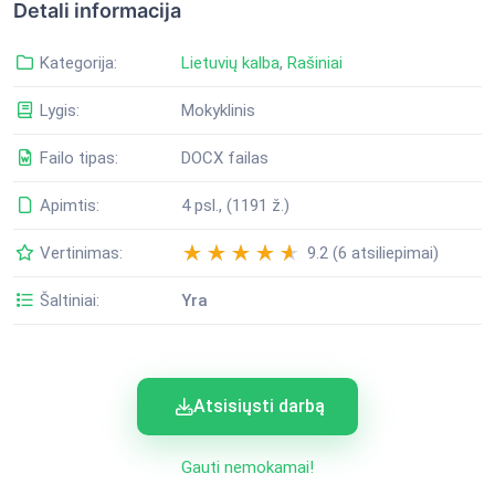
Detali informacija
Kategorija:
Lietuvių kalba
,
Rašiniai
Lygis:
Mokyklinis
Failo tipas:
DOCX failas
Apimtis:
4 psl., (1191 ž.)
Vertinimas:
9.2 (6 atsiliepimai)
Šaltiniai:
Yra
Atsisiųsti darbą
Gauti nemokamai!