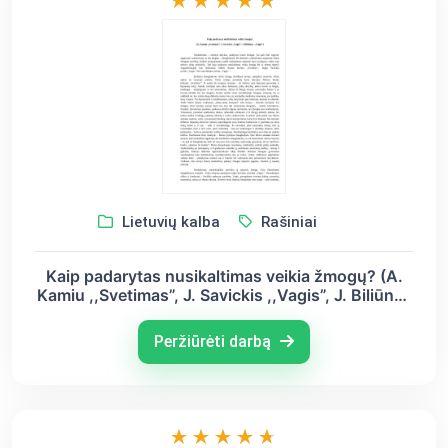
Lietuvių kalba
Rašiniai
Kaip padarytas nusikaltimas veikia žmogų? (A.
Kamiu ,,Svetimas”, J. Savickis ,,Vagis”, J. Biliūnas
,,Vagis”)
Peržiūrėti darbą