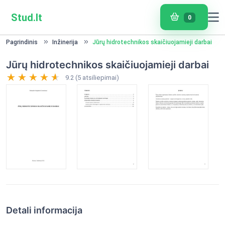
Stud.lt
0
Pagrindinis
Inžinerija
Jūrų hidrotechnikos skaičiuojamieji darbai
Jūrų hidrotechnikos skaičiuojamieji darbai
9.2 (5 atsiliepimai)
Detali informacija