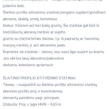
judančio ledo.
Šlaitinio profilio atitvėrimo statiniai įrengiami supilant/grindžiant
akmenis, skaldą, smėlį, betoninius
blokus. Statomi ant bet kokių gruntų. Šie statiniai gali būti iš
(ne)rūšiuotų akmenų metinio ar supilto
grunto su (ne)tvirtintais šlaitais, t.p. iš paprastų ar fasoninių
masyvų metinio, įr. ant akmeninio pado.
Krantinės tai statiniai – sienos, visu savo ilgiu susieti su krantu.
Jos skirtos laivų iškrovimo/pakrovimo
darbams, keleiviams aptarnauti.
ŠLAITINIO PROFILIO ATITVĖRIMO STATINIAI
Tikslas – susipažinti su šlaitinio profilio atitvėrimo statinių
skersinio profilio proj. ir konstrukcinių
elementų parinkimo pagr. principais.
Užduotis: Proj. v. lygis HHW – 0,65 m