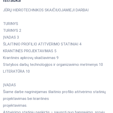
Ištrauka
JŪRŲ HIDROTECHNIKOS SKAIČIUOJAMIEJI DARBAI
TURINYS
TURINYS 2
ĮVADAS 3
ŠLAITINIO PROFILIO ATITVĖRIMO STATINIAI 4
KRANTINĖS PROJEKTAVIMAS 5
Krantinės apkrovų skaičiavimas 9
Statybos darbų technologijos ir organizavimo metmenys 10
LITERATŪRA 10
ĮVADAS
Šiame darbe nagrinėjamas šlaitinio profilio atitvėrimo statinių
projektavimas bei krantinės
projektavimas.
Atitvėrimo statinių paskirtis – saugoti nuo bangavimo, srovių,