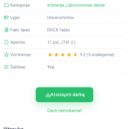
Kategorija:
Inžinerija
,
Laboratoriniai darbai
Lygis:
Universitetinis
Failo tipas:
DOCX failas
Apimtis:
11 psl., (741 ž.)
Vertinimas:
9.2 (5 atsiliepimai)
Šaltiniai:
Yra
Atsisiųsti darbą
Gauti nemokamai!