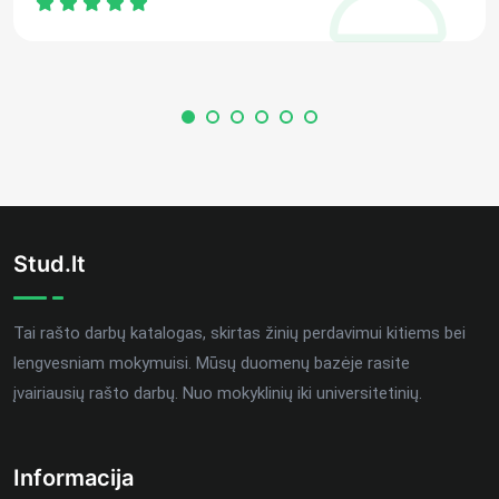
Stud.lt
Tai rašto darbų katalogas, skirtas žinių perdavimui kitiems bei
lengvesniam mokymuisi. Mūsų duomenų bazėje rasite
įvairiausių rašto darbų. Nuo mokyklinių iki universitetinių.
Informacija