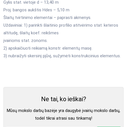
Gylis stat. vietoje d – 13,40 m
Proj. bangos aukštis Hdes – 5,10 m
Šlaitų tvirtinimo elementai – paprasti akmenys.
Uždaviniai: 1) parinkti šlaitinio profilio atitvėrimo stat. keteros
altitudę, šlaitų koef. reikšmes
įvairioms stat. zonoms.
2) apskaičiuoti reikiamą konstr. elementų masę.
3) nubraižyti skersinį pjūvį, sužymėti konstrukcinius elementus.
Ne tai, ko ieškai?
Mūsų mokslo darbų bazėje yra daugybė įvairių mokslo darbų,
todėl tikrai atrasi sau tinkamą!