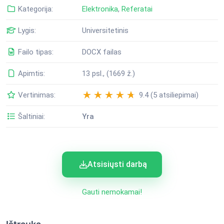
Kategorija:
Elektronika
,
Referatai
Lygis:
Universitetinis
Failo tipas:
DOCX failas
Apimtis:
13 psl., (1669 ž.)
Vertinimas:
9.4 (5 atsiliepimai)
Šaltiniai:
Yra
Atsisiųsti darbą
Gauti nemokamai!