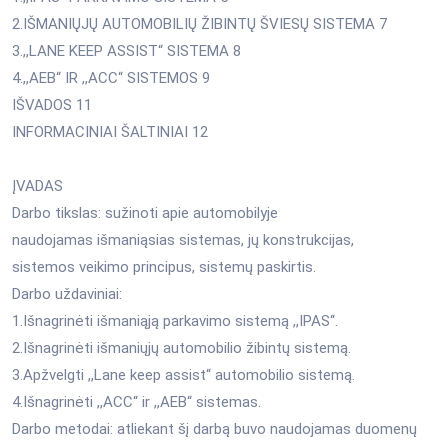
2.IŠMANIŲJŲ AUTOMOBILIŲ ŽIBINTŲ ŠVIESŲ SISTEMA 7
3.,,LANE KEEP ASSIST“ SISTEMA 8
4.,,AEB“ IR ,,ACC“ SISTEMOS 9
IŠVADOS 11
INFORMACINIAI ŠALTINIAI 12
ĮVADAS
Darbo tikslas: sužinoti apie automobilyje
naudojamas išmaniąsias sistemas, jų konstrukcijas,
sistemos veikimo principus, sistemų paskirtis.
Darbo uždaviniai:
1.Išnagrinėti išmaniąją parkavimo sistemą ,,IPAS‘‘.
2.Išnagrinėti išmaniųjų automobilio žibintų sistemą.
3.Apžvelgti ,,Lane keep assist“ automobilio sistemą.
4.Išnagrinėti ,,ACC“ ir ,,AEB“ sistemas.
Darbo metodai: atliekant šį darbą buvo naudojamas duomenų