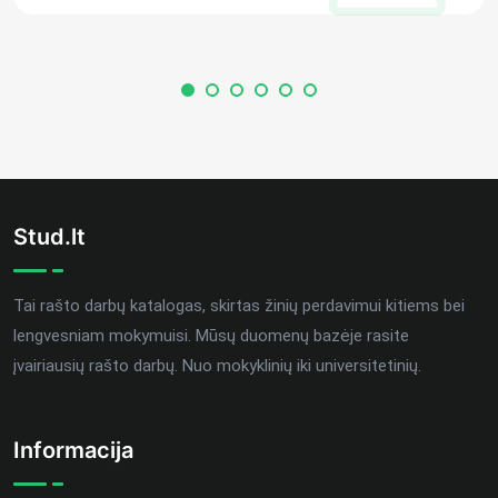
Stud.lt
Tai rašto darbų katalogas, skirtas žinių perdavimui kitiems bei
lengvesniam mokymuisi. Mūsų duomenų bazėje rasite
įvairiausių rašto darbų. Nuo mokyklinių iki universitetinių.
Informacija