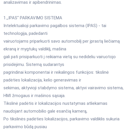
analizavimas ir apibendrinimas.
1.,,IPAS“ PARKAVIMO SISTEMA
Intelektualioji parkavimo pagalbos sistema (IPAS) - tai
technologija, padedanti
vairuotojams priparkuoti savo automobilį per įprastą liečiamą
ekraną ir mygtukų valdiklį, mašina
gali pati prisiparkuoti į reikiama vietą su nedideliu vairuotojo
prisidėjimu. Sistemą sudarantys
pagrindinai komponentai ir reikalingos funkcijos: tikslinė
padėties lokalizacija, kelio generavimas ir
sekimas, aktyvioji stabdymo sistema, aktyvi vairavimo sistema,
HMI žmogaus ir mašinos sąsaja.
Tikslinė padėtis ir lokalizacijos nustatymas atliekamas
naudojant automobilio gale esančią kamerą,
Po tikslinės padėties lokalizacijos, parkavimo valdiklis sukuria
parkavimo būdą pusiau