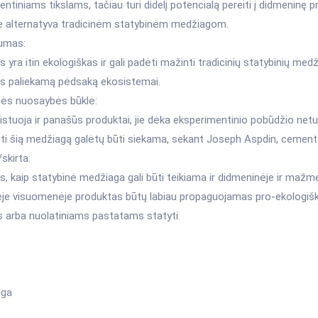
ntiniams tikslams, tačiau turi didelį potencialą pereiti į didmeninę pr
te alternatyva tradicinėm statybinėm medžiagom.
umas:
 yra itin ekologiškas ir gali padėti mažinti tradicinių statybinių med
 paliekamą pėdsaką ekosistemai.
inės nuosaybės būklė:
stuoja ir panašūs produktai, jie dėka eksperimentinio pobūdžio netu
ti šią medžiagą galėtų būti siekama, sekant Joseph Aspdin, cemento
/skirta:
, kaip statybinė medžiaga gali būti teikiama ir didmeninėje ir mažm
ėje visuomenėje produktas būtų labiau propaguojamas pro-ekologišk
s arba nuolatiniams pastatams statyti.
uga