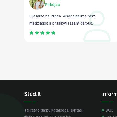
Pirkėjas
ti
Svetainė naudinga. Visada galima rasti
medžiagos ir pritaikyti rašant darbus.
Stud.lt
Inform
Tai rašto darbų katalogas, skirtas
DUK