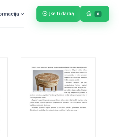
ormacija
Įkelti darbą
0