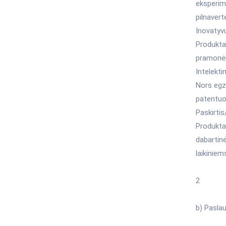
eksperime
pilnaver
Inovatyv
Produktas
pramonės
Intelekt
Nors egzi
patentuo
Paskirtis
Produktas
dabartin
laikiniem
2
b) Pasla