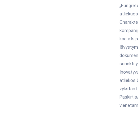
„Fungrete
atliekuos
Charakter
kompanijo
kad atsip
Išvystymo
dokumentu
surinkti 
Inovatyvu
atliekos 
vykstant 
Paskirtis
vienetam