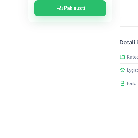
Paklausti
Detali 
Kateg
Lygis:
Failo 