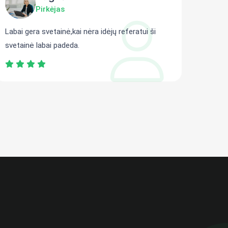
Pirkėjas
Labai gera svetainė,kai nėra idėjų referatui ši
Gali r
svetainė labai padeda.
persit