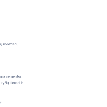
nių medžiagų
nama cementui,
yžių kiautai ir
i