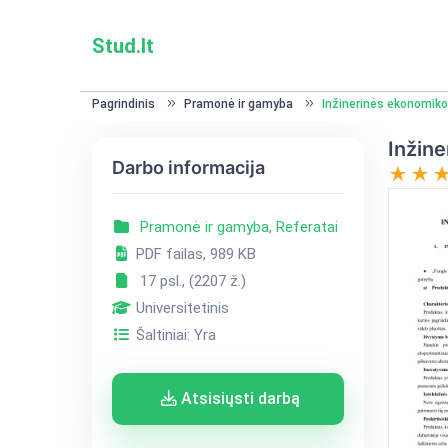
Stud.lt
Pagrindinis
Pramonė ir gamyba
Inžinerinės ekonomiko
Inžin
Darbo informacija
Pramonė ir gamyba
,
Referatai
PDF failas, 989 KB
17 psl., (2207 ž.)
Universitetinis
Šaltiniai: Yra
Atsisiųsti darbą