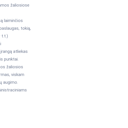
namos žaliosiose
są laiminčios
paslaugas, tokią,
t.t.)
i
įrangą atliekas
is punktai.
tos žaliosios
fermas, viskam
nų augimo.
ministraciniams