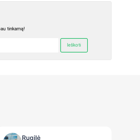
sau tinkamą!
Ieškoti
Rugilė