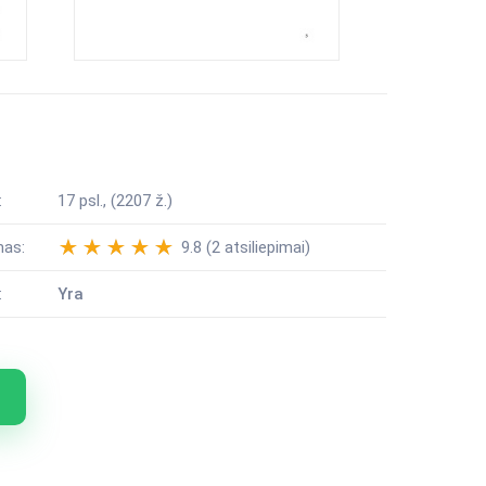
:
17 psl., (2207 ž.)
mas:
9.8 (2 atsiliepimai)
:
Yra