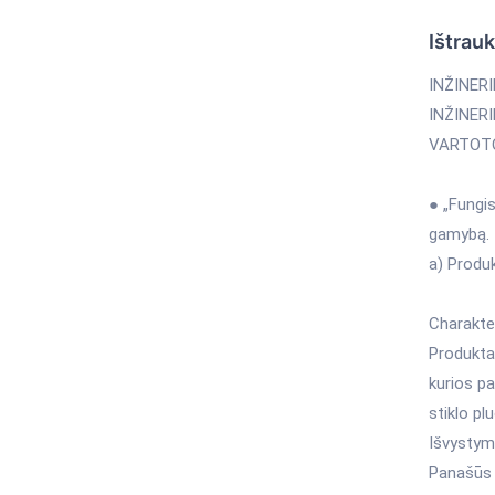
Ištrau
INŽINER
INŽINER
VARTOT
● „Fungis
gamybą.
a) Produ
Charakter
Produkta
kurios pa
stiklo pl
Išvystym
Panašūs p