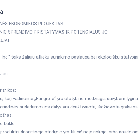
ka
INĖS EKONOMIKOS PROJEKTAS
INIO SPRENDIMO PRISTATYMAS IR POTENCIALŪS JO
OJAI
 Inc.“ teiks žaliųjų atliekų surinkimo paslaugą bei ekologiškų statybi
ktas
istikos:
s, kurį vadinsime „Fungrete“ yra statybinė medžiaga, savybėm lygi
grindinės sudedamosios dalys yra deaktyvuota, išdžiovinta grybiena, r
uoštas.
o būklė:
roduktai dabartinėje stadijoje yra tik nišinėje rinkoje, arba naudojam