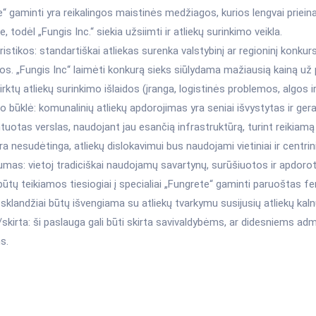
“ gaminti yra reikalingos maistinės medžiagos, kurios lengvai priei
e, todėl „Fungis Inc.“ siekia užsiimti ir atliekų surinkimo veikla.
istikos: standartiškai atliekas surenka valstybinį ar regioninį konkur
s. „Fungis Inc“ laimėti konkurą sieks siūlydama mažiausią kainą už 
irktų atliekų surinkimo išlaidos (įranga, logistinės problemos, algos ir 
 būklė: komunalinių atliekų apdorojimas yra seniai išvystytas ir gera
otas verslas, naudojant jau esančią infrastruktūrą, turint reikiamą 
yra nesudėtinga, atliekų dislokavimui bus naudojami vietiniai ir centrin
mas: vietoj tradiciškai naudojamų savartynų, surūšiuotos ir apdoro
būtų teikiamos tiesiogiai į specialiai „Fungrete“ gaminti paruoštas 
sklandžiai būtų išvengiama su atliekų tvarkymu susijusių atliekų kal
/skirta: ši paslauga gali būti skirta savivaldybėms, ar didesniems ad
s.