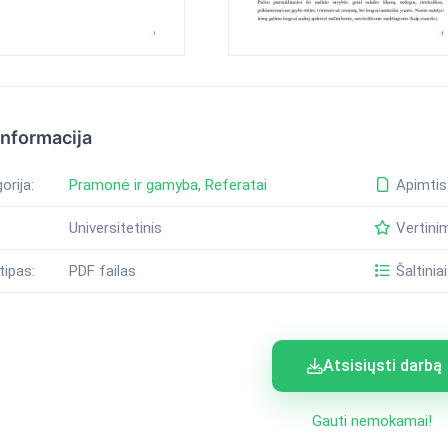
informacija
orija:
Pramonė ir gamyba
,
Referatai
Apimtis
Universitetinis
Vertini
tipas:
PDF failas
Šaltiniai
Atsisiųsti darbą
Gauti nemokamai!