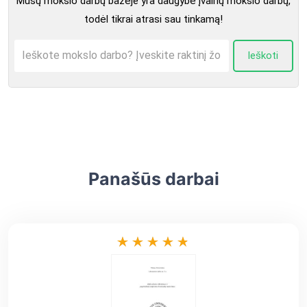
Mūsų mokslo darbų bazėje yra daugybė įvairių mokslo darbų,
todėl tikrai atrasi sau tinkamą!
Ieškoti
Panašūs darbai