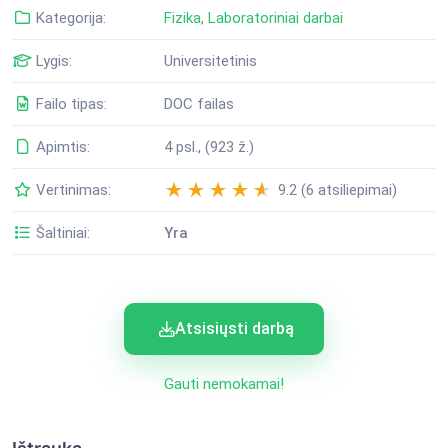
Kategorija:
Fizika
,
Laboratoriniai darbai
Lygis:
Universitetinis
Failo tipas:
DOC failas
Apimtis:
4 psl., (923 ž.)
Vertinimas:
9.2 (6 atsiliepimai)
Šaltiniai:
Yra
Atsisiųsti darbą
Gauti nemokamai!