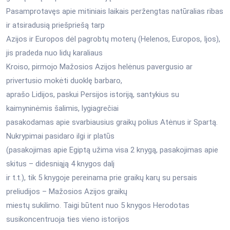
Pasamprotavęs apie mitiniais laikais peržengtas natūralias ribas
ir atsiradusią priešpriešą tarp
Azijos ir Europos dėl pagrobtų moterų (Helenos, Europos, Ijos),
jis pradeda nuo lidų karaliaus
Kroiso, pirmojo Mažosios Azijos helėnus pavergusio ar
privertusio mokėti duoklę barbaro,
aprašo Lidijos, paskui Persijos istoriją, santykius su
kaimyninėmis šalimis, lygiagrečiai
pasakodamas apie svarbiausius graikų polius Atėnus ir Spartą.
Nukrypimai pasidaro ilgi ir platūs
(pasakojimas apie Egiptą užima visa 2 knygą, pasakojimas apie
skitus – didesniąją 4 knygos dalį
ir t.t.), tik 5 knygoje pereinama prie graikų karų su persais
preliudijos – Mažosios Azijos graikų
miestų sukilimo. Taigi būtent nuo 5 knygos Herodotas
susikoncentruoja ties vieno istorijos