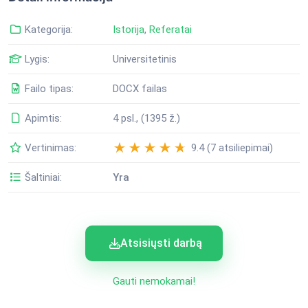
Kategorija:
Istorija
,
Referatai
Lygis:
Universitetinis
Failo tipas:
DOCX failas
Apimtis:
4 psl., (1395 ž.)
Vertinimas:
9.4 (7 atsiliepimai)
Šaltiniai:
Yra
Atsisiųsti darbą
Gauti nemokamai!