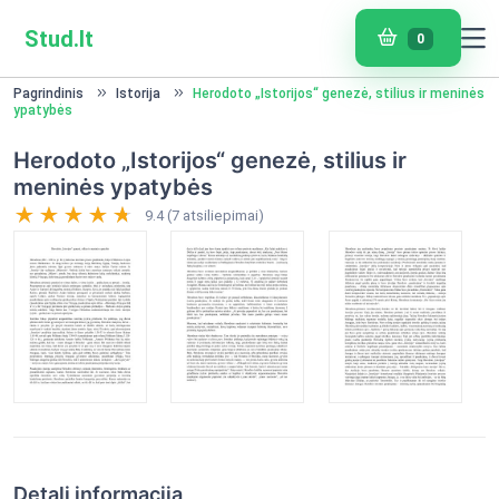
Stud.lt
0
Pagrindinis
Istorija
Herodoto „Istorijos“ genezė, stilius ir meninės
ypatybės
Herodoto „Istorijos“ genezė, stilius ir
meninės ypatybės
9.4 (7 atsiliepimai)
Detali informacija