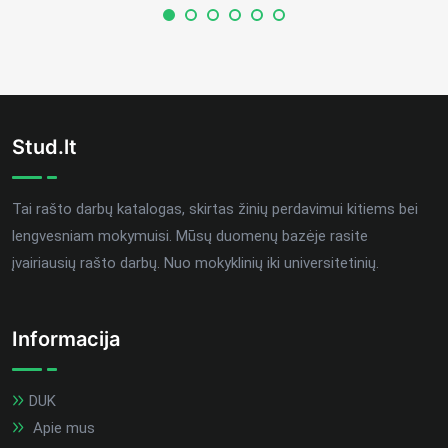
Stud.lt
Tai rašto darbų katalogas, skirtas žinių perdavimui kitiems bei
lengvesniam mokymuisi. Mūsų duomenų bazėje rasite
įvairiausių rašto darbų. Nuo mokyklinių iki universitetinių.
Informacija
DUK
Apie mus