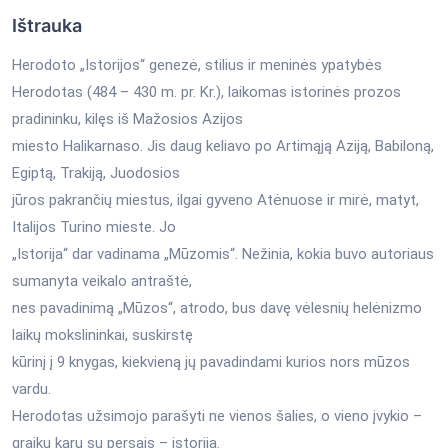
Ištrauka
Herodoto „Istorijos“ genezė, stilius ir meninės ypatybės
Herodotas (484 – 430 m. pr. Kr.), laikomas istorinės prozos
pradininku, kilęs iš Mažosios Azijos
miesto Halikarnaso. Jis daug keliavo po Artimąją Aziją, Babiloną,
Egiptą, Trakiją, Juodosios
jūros pakrančių miestus, ilgai gyveno Atėnuose ir mirė, matyt,
Italijos Turino mieste. Jo
„Istorija“ dar vadinama „Mūzomis“. Nežinia, kokia buvo autoriaus
sumanyta veikalo antraštė,
nes pavadinimą „Mūzos“, atrodo, bus davę vėlesnių helėnizmo
laikų mokslininkai, suskirstę
kūrinį į 9 knygas, kiekvieną jų pavadindami kurios nors mūzos
vardu.
Herodotas užsimojo parašyti ne vienos šalies, o vieno įvykio –
graikų karų su persais – istoriją.