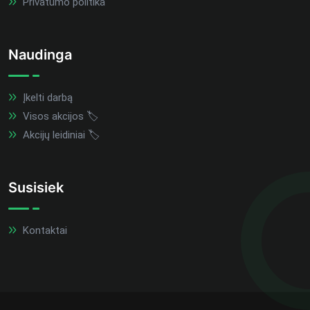
Privatumo politika
Naudinga
Įkelti darbą
Visos akcijos 🏷️
Akcijų leidiniai 🏷️
Susisiek
Kontaktai