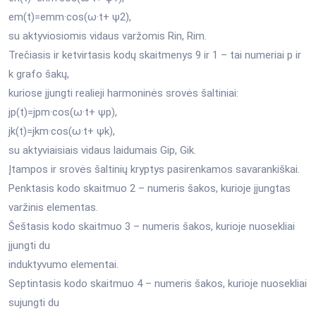
em(t)=emm·cos(ω·t+ ψ2),
su aktyviosiomis vidaus varžomis Rin, Rim.
Trečiasis ir ketvirtasis kodų skaitmenys 9 ir 1 – tai numeriai p ir
k grafo šakų,
kuriose įjungti realieji harmoninės srovės šaltiniai:
jp(t)=jpm·cos(ω·t+ ψp),
jk(t)=jkm·cos(ω·t+ ψk),
su aktyviaisiais vidaus laidumais Gip, Gik.
Įtampos ir srovės šaltinių kryptys pasirenkamos savarankiškai.
Penktasis kodo skaitmuo 2 – numeris šakos, kurioje įjungtas
varžinis elementas.
Šeštasis kodo skaitmuo 3 – numeris šakos, kurioje nuosekliai
įjungti du
induktyvumo elementai.
Septintasis kodo skaitmuo 4 – numeris šakos, kurioje nuosekliai
sujungti du