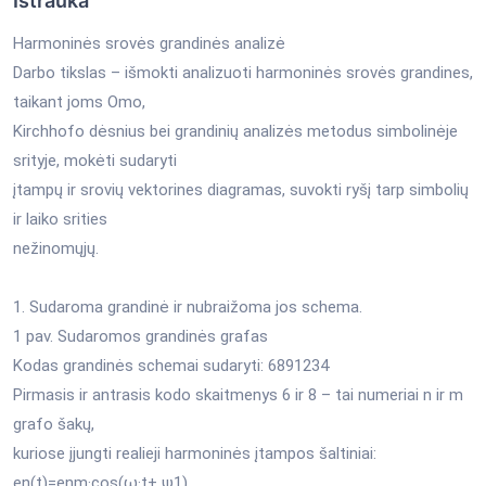
Ištrauka
Harmoninės srovės grandinės analizė
Darbo tikslas – išmokti analizuoti harmoninės srovės grandines,
taikant joms Omo,
Kirchhofo dėsnius bei grandinių analizės metodus simbolinėje
srityje, mokėti sudaryti
įtampų ir srovių vektorines diagramas, suvokti ryšį tarp simbolių
ir laiko srities
nežinomųjų.
1. Sudaroma grandinė ir nubraižoma jos schema.
1 pav. Sudaromos grandinės grafas
Kodas grandinės schemai sudaryti: 6891234
Pirmasis ir antrasis kodo skaitmenys 6 ir 8 – tai numeriai n ir m
grafo šakų,
kuriose įjungti realieji harmoninės įtampos šaltiniai:
en(t)=enm·cos(ω·t+ ψ1),