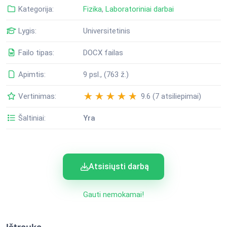
Kategorija:
Fizika
,
Laboratoriniai darbai
Lygis:
Universitetinis
Failo tipas:
DOCX failas
Apimtis:
9 psl., (763 ž.)
Vertinimas:
9.6 (7 atsiliepimai)
Šaltiniai:
Yra
Atsisiųsti darbą
Gauti nemokamai!