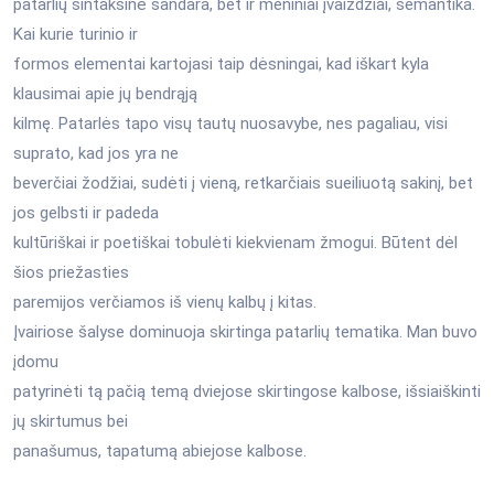
patarlių sintaksinė sandara, bet ir meniniai įvaizdžiai, semantika.
Kai kurie turinio ir
formos elementai kartojasi taip dėsningai, kad iškart kyla
klausimai apie jų bendrąją
kilmę. Patarlės tapo visų tautų nuosavybe, nes pagaliau, visi
suprato, kad jos yra ne
beverčiai žodžiai, sudėti į vieną, retkarčiais sueiliuotą sakinį, bet
jos gelbsti ir padeda
kultūriškai ir poetiškai tobulėti kiekvienam žmogui. Būtent dėl
šios priežasties
paremijos verčiamos iš vienų kalbų į kitas.
Įvairiose šalyse dominuoja skirtinga patarlių tematika. Man buvo
įdomu
patyrinėti tą pačią temą dviejose skirtingose kalbose, išsiaiškinti
jų skirtumus bei
panašumus, tapatumą abiejose kalbose.