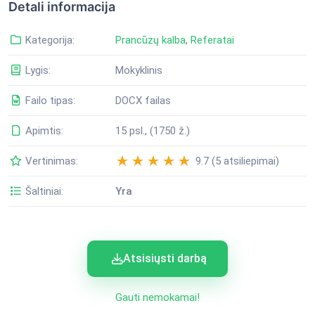
Detali informacija
Kategorija:
Prancūzų kalba
,
Referatai
Lygis:
Mokyklinis
Failo tipas:
DOCX failas
Apimtis:
15 psl., (1750 ž.)
Vertinimas:
9.7 (5 atsiliepimai)
Šaltiniai:
Yra
Atsisiųsti darbą
Gauti nemokamai!