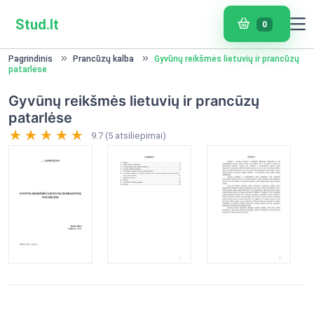
Stud.lt
0
Pagrindinis
Prancūzų kalba
Gyvūnų reikšmės lietuvių ir prancūzų
patarlėse
Gyvūnų reikšmės lietuvių ir prancūzų
patarlėse
9.7 (5 atsiliepimai)