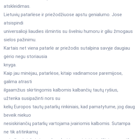
atskleidimas.
Lietuvių patarlėse ir priežodžiuose apstu genialumo. Jose
atsispindi
universalioji liaudies išmintis su švelniu humoru ir giliu žmogaus
sielos pažinimu.
Kartais net viena patarlė ar priežodis sutalpina savyje daugiau
gėrio negu storiausia
knyga.
Kaip jau minėjau, patarlėse, kitaip vadinamose paremijose,
galima atrasti
ilgaamžius skirtingomis kalbomis kalbančių tautų ryšius,
užtenka susipažinti nors su
kelių Europos tautų patarlių rinkiniais, kad pamatytume, jog daug
beveik niekuo
nesiskiriančių patarlių vartojama įvairiomis kalbomis. Sutampa
ne tik atitinkamų