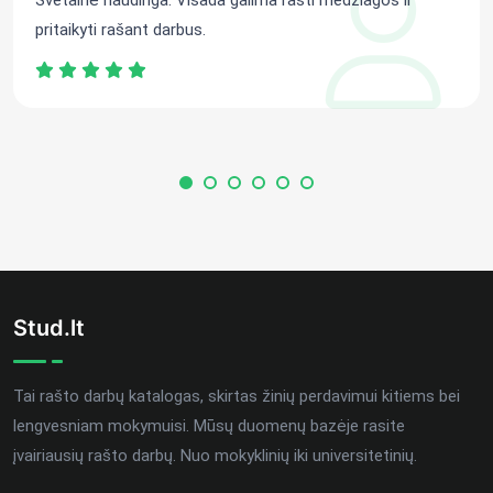
Svetainė naudinga. Visada galima rasti medžiagos ir
pritaikyti rašant darbus.
Stud.lt
Tai rašto darbų katalogas, skirtas žinių perdavimui kitiems bei
lengvesniam mokymuisi. Mūsų duomenų bazėje rasite
įvairiausių rašto darbų. Nuo mokyklinių iki universitetinių.