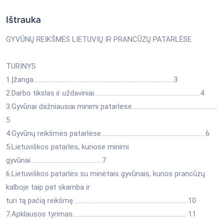
Ištrauka
GYVŪNŲ REIKŠMĖS LIETUVIŲ IR PRANCŪZŲ PATARLĖSE
TURINYS
1.Įžanga…………………………………………………………………….……………3
2.Darbo tikslas ir uždaviniai……………………………………………………….….…4
3.Gyvūnai dažniausiai minimi patarlėse………………………………..………….……
5
4.Gyvūnų reikšmės patarlėse…………………………………………………………….6
5.Lietuviškos patarlės, kuriose minimi
gyvūnai…………………………………………7
6.Lietuviškos patarlės su minėtais gyvūnais, kurios prancūzų
kalboje taip pat skamba ir
turi tą pačią reikšmę………………….…………………………………..…………..10
7.Apklausos tyrimas……………………….………………………………………… 11