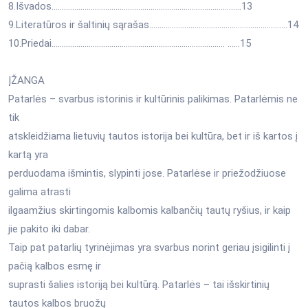
8.Išvados………………………………………………………………………………..13
9.Literatūros ir šaltinių sąrašas………………..………………………………………..14
10.Priedai………………………………………………………………………… ……15
ĮŽANGA
Patarlės – svarbus istorinis ir kultūrinis palikimas. Patarlėmis ne
tik
atskleidžiama lietuvių tautos istorija bei kultūra, bet ir iš kartos į
kartą yra
perduodama išmintis, slypinti jose. Patarlėse ir priežodžiuose
galima atrasti
ilgaamžius skirtingomis kalbomis kalbančių tautų ryšius, ir kaip
jie pakito iki dabar.
Taip pat patarlių tyrinėjimas yra svarbus norint geriau įsigilinti į
pačią kalbos esmę ir
suprasti šalies istoriją bei kultūrą. Patarlės – tai išskirtinių
tautos kalbos bruožų