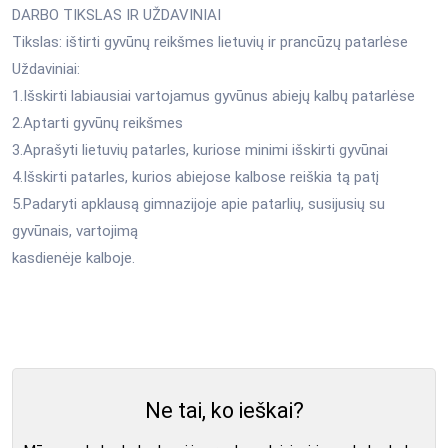
DARBO TIKSLAS IR UŽDAVINIAI
Tikslas: ištirti gyvūnų reikšmes lietuvių ir prancūzų patarlėse
Uždaviniai:
1.Išskirti labiausiai vartojamus gyvūnus abiejų kalbų patarlėse
2.Aptarti gyvūnų reikšmes
3.Aprašyti lietuvių patarles, kuriose minimi išskirti gyvūnai
4.Išskirti patarles, kurios abiejose kalbose reiškia tą patį
5.Padaryti apklausą gimnazijoje apie patarlių, susijusių su
gyvūnais, vartojimą
kasdienėje kalboje.
Ne tai, ko ieškai?