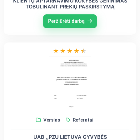
KLIENTŲ APTARNAVIMO KOKYBĖS GERINIMAS
TOBULINANT PREKIŲ PASKIRSTYMĄ
Peržiūrėti darbą
Verslas
Referatai
UAB ,,PZU LIETUVA GYVYBĖS