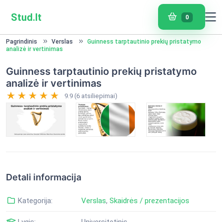
Stud.lt
0
Pagrindinis
Verslas
Guinness tarptautinio prekių pristatymo
analizė ir vertinimas
Guinness tarptautinio prekių pristatymo
analizė ir vertinimas
9.9 (6 atsiliepimai)
Detali informacija
Kategorija:
Verslas
,
Skaidrės / prezentacijos
Lygis:
Universitetinis