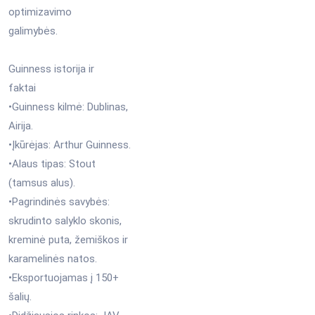
optimizavimo
galimybės.
Guinness istorija ir
faktai
•Guinness kilmė: Dublinas,
Airija.
•Įkūrėjas: Arthur Guinness.
•Alaus tipas: Stout
(tamsus alus).
•Pagrindinės savybės:
skrudinto salyklo skonis,
kreminė puta, žemiškos ir
karamelinės natos.
•Eksportuojamas į 150+
šalių.