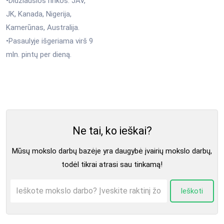
•Didžiausios rinkos: JAV,
JK, Kanada, Nigerija,
Kamerūnas, Australija.
•Pasaulyje išgeriama virš 9
mln. pintų per dieną.
Ne tai, ko ieškai?
Mūsų mokslo darbų bazėje yra daugybė įvairių mokslo darbų,
todėl tikrai atrasi sau tinkamą!
Ieškoti