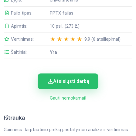
Failo tipas:
PPTX failas
Apimtis:
10 psl., (273 ž.)
Vertinimas:
9.9 (6 atsiliepimai)
Šaltiniai:
Yra
Atsisiųsti darbą
Gauti nemokamai!
Ištrauka
Guinness: tarptautinio prekių pristatymon analizė ir vertinimas