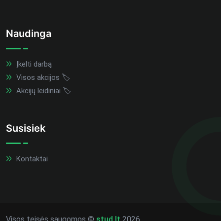
Naudinga
Įkelti darbą
Visos akcijos 🏷️
Akcijų leidiniai 🏷️
Susisiek
Kontaktai
Visos teisės saugomos ©
stud.lt
2026