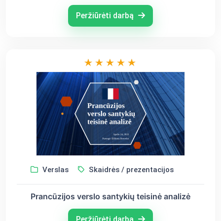
Peržiūrėti darbą
Verslas
Skaidrės / prezentacijos
Prancūzijos verslo santykių teisinė analizė
Peržiūrėti darbą