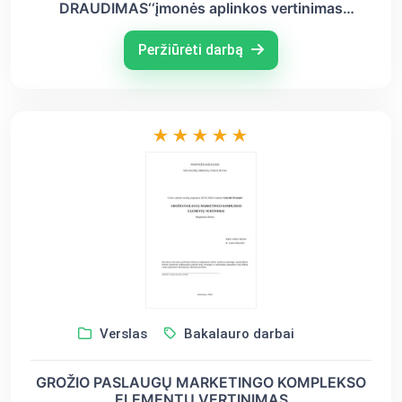
DRAUDIMAS‘‘įmonės aplinkos vertinimas
remiantis etikos kodeksu
Peržiūrėti darbą
Verslas
Bakalauro darbai
GROŽIO PASLAUGŲ MARKETINGO KOMPLEKSO
ELEMENTŲ VERTINIMAS