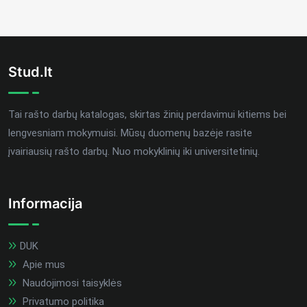
Stud.lt
Tai rašto darbų katalogas, skirtas žinių perdavimui kitiems bei
lengvesniam mokymuisi. Mūsų duomenų bazėje rasite
įvairiausių rašto darbų. Nuo mokyklinių iki universitetinių.
Informacija
DUK
Apie mus
Naudojimosi taisyklės
Privatumo politika