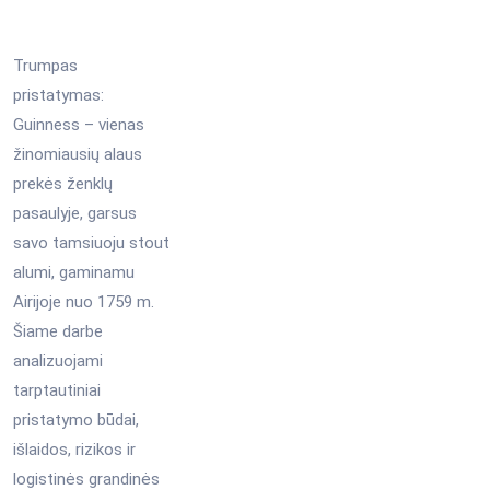
Trumpas
pristatymas:
Guinness – vienas
žinomiausių alaus
prekės ženklų
pasaulyje, garsus
savo tamsiuoju stout
alumi, gaminamu
Airijoje nuo 1759 m.
Šiame darbe
analizuojami
tarptautiniai
pristatymo būdai,
išlaidos, rizikos ir
logistinės grandinės