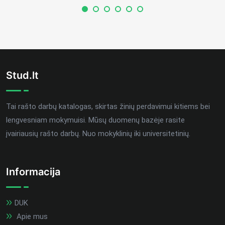
Stud.lt
Tai rašto darbų katalogas, skirtas žinių perdavimui kitiems bei
lengvesniam mokymuisi. Mūsų duomenų bazėje rasite
įvairiausių rašto darbų. Nuo mokyklinių iki universitetinių.
Informacija
DUK
Apie mus