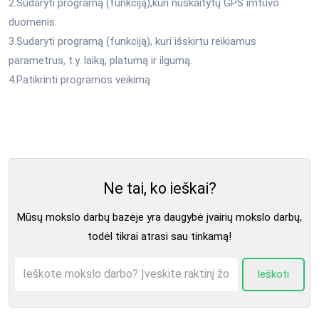
2.Sudaryti programą (funkciją),kuri nuskaitytų GPS imtuvo
duomenis.
3.Sudaryti programą (funkciją), kuri išskirtu reikiamus
parametrus, t.y. laiką, platumą ir ilgumą.
4.Patikrinti programos veikimą
Ne tai, ko ieškai?
Mūsų mokslo darbų bazėje yra daugybė įvairių mokslo darbų,
todėl tikrai atrasi sau tinkamą!
Ieškoti