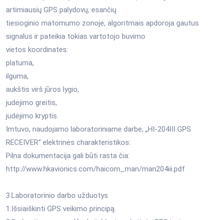
artimiausių GPS palydovų, esančių
tiesioginio matomumo zonoje, algoritmais apdoroja gautus
signalus ir pateikia tokias vartotojo buvimo
vietos koordinates:
platuma,
ilguma,
aukštis virš jūros lygio,
judėjimo greitis,
judėjimo kryptis.
Imtuvo, naudojamo laboratoriniame darbe, „HI-204III GPS
RECEIVER“ elektrinės charakteristikos:
Pilna dokumentacija gali būti rasta čia:
http://www.hkavionics.com/haicom_man/man204iii.pdf
3.Laboratorinio darbo užduotys
1.Išsiaiškinti GPS veikimo principą.