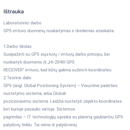
Ištrauka
Laboratorinio darbo
GPS imtuvo duomenų nuskaitymas ir išrinkimas ataskaita
1.Darbo tikslas
Susipažinti su GPS siųstuvų / imtuvų darbo principu, bei
nuskaityti duomenis iš „HI-204III GPS
RECEIVER“ imtuvo, kad būtų galima sužinoti koordinates.
2.Teorinė dalis
GPS (angl. Global Positioning System) – Visuotinė padėties
nustatymo sistema, arba Globali
pozicionavimo sistema. Leidžia nustatyti objekto koordinates
bet kurioje pasaulio vietoje. Sistemos
pagrindas – IT technologijų sąveika su planetą gaubiančiu GPS
palydovų tinklu. Tai viena iš palydovinių