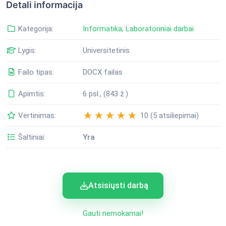
Detali informacija
Kategorija:
Informatika
,
Laboratoriniai darbai
Lygis:
Universitetinis
Failo tipas:
DOCX failas
Apimtis:
6 psl., (843 ž.)
Vertinimas:
10 (5 atsiliepimai)
Šaltiniai:
Yra
Atsisiųsti darbą
Gauti nemokamai!