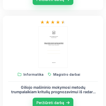
Informatika
Magistro darbai
Giliojo mašininio mokymosi metodų
trumpalaikiam kritulių prognozavimui iš radaro
duomenų tyrimas
Peržiūrėti darbą