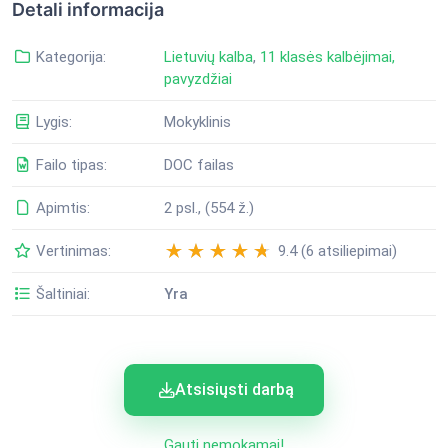
Detali informacija
Kategorija:
Lietuvių kalba
,
11 klasės kalbėjimai,
pavyzdžiai
Lygis:
Mokyklinis
Failo tipas:
DOC failas
Apimtis:
2 psl., (554 ž.)
Vertinimas:
9.4 (6 atsiliepimai)
Šaltiniai:
Yra
Atsisiųsti darbą
Gauti nemokamai!