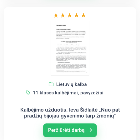
Lietuvių kalba
11 klasės kalbėjimai, pavyzdžiai
Kalbėjimo užduotis. Ieva Šidlaitė „Nuo pat
pradžių bijojau gyvenimo tarp žmonių“
Peržiūrėti darbą