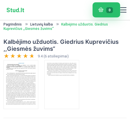
Stud.lt
0
Pagrindinis
Lietuvių kalba
Kalbėjimo užduotis. Giedrius
Kuprevičius ,,Giesmės žuvims“
Kalbėjimo užduotis. Giedrius Kuprevičius
,,Giesmės žuvims“
9.4 (6 atsiliepimai)