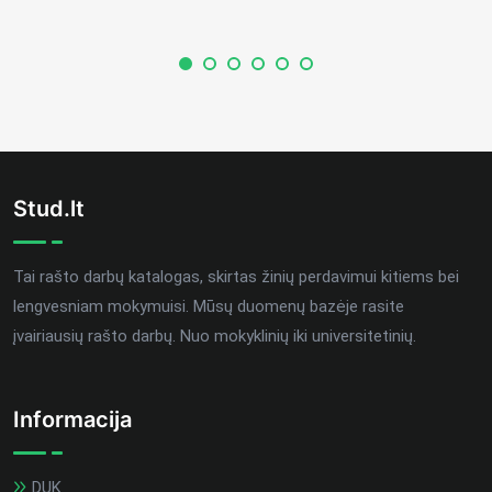
Stud.lt
Tai rašto darbų katalogas, skirtas žinių perdavimui kitiems bei
lengvesniam mokymuisi. Mūsų duomenų bazėje rasite
įvairiausių rašto darbų. Nuo mokyklinių iki universitetinių.
Informacija
DUK