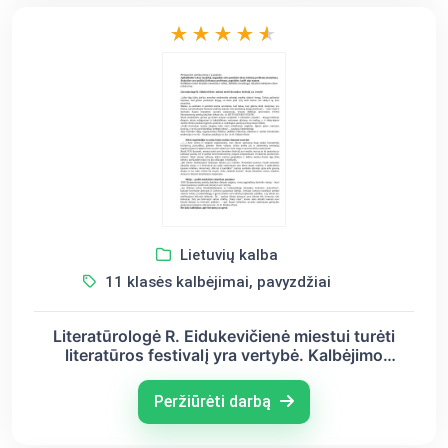
Lietuvių kalba
11 klasės kalbėjimai, pavyzdžiai
Literatūrologė R. Eidukevičienė miestui turėti
literatūros festivalį yra vertybė. Kalbėjimo
užduotis
Peržiūrėti darbą