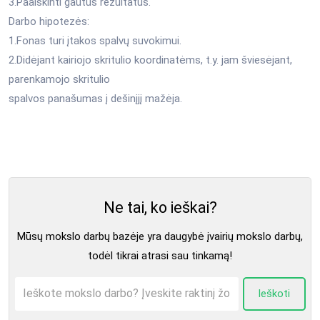
3.Paaiškinti gautus rezultatus.
Darbo hipotezės:
1.Fonas turi įtakos spalvų suvokimui.
2.Didėjant kairiojo skritulio koordinatėms, t.y. jam šviesėjant,
parenkamojo skritulio
spalvos panašumas į dešinįjį mažėja.
Ne tai, ko ieškai?
Mūsų mokslo darbų bazėje yra daugybė įvairių mokslo darbų,
todėl tikrai atrasi sau tinkamą!
Ieškoti