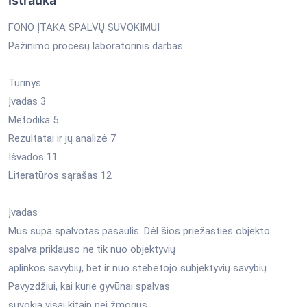
Ištrauka
FONO ĮTAKA SPALVŲ SUVOKIMUI
Pažinimo procesų laboratorinis darbas
Turinys
Įvadas 3
Metodika 5
Rezultatai ir jų analizė 7
Išvados 11
Literatūros sąrašas 12
Įvadas
Mus supa spalvotas pasaulis. Dėl šios priežasties objekto
spalva priklauso ne tik nuo objektyvių
aplinkos savybių, bet ir nuo stebėtojo subjektyvių savybių.
Pavyzdžiui, kai kurie gyvūnai spalvas
suvokia visai kitaip nei žmogus.