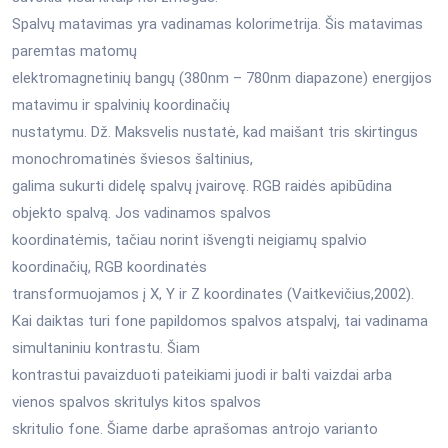
Spalvų matavimas yra vadinamas kolorimetrija. Šis matavimas
paremtas matomų
elektromagnetinių bangų (380nm – 780nm diapazone) energijos
matavimu ir spalvinių koordinačių
nustatymu. Dž. Maksvelis nustatė, kad maišant tris skirtingus
monochromatinės šviesos šaltinius,
galima sukurti didelę spalvų įvairovę. RGB raidės apibūdina
objekto spalvą. Jos vadinamos spalvos
koordinatėmis, tačiau norint išvengti neigiamų spalvio
koordinačių, RGB koordinatės
transformuojamos į X, Y ir Z koordinates (Vaitkevičius,2002).
Kai daiktas turi fone papildomos spalvos atspalvį, tai vadinama
simultaniniu kontrastu. Šiam
kontrastui pavaizduoti pateikiami juodi ir balti vaizdai arba
vienos spalvos skritulys kitos spalvos
skritulio fone. Šiame darbe aprašomas antrojo varianto