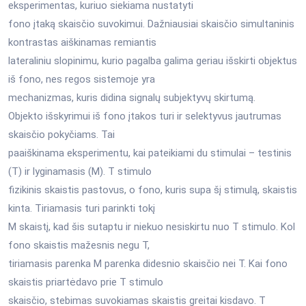
eksperimentas, kuriuo siekiama nustatyti
fono įtaką skaisčio suvokimui. Dažniausiai skaisčio simultaninis
kontrastas aiškinamas remiantis
lateraliniu slopinimu, kurio pagalba galima geriau išskirti objektus
iš fono, nes regos sistemoje yra
mechanizmas, kuris didina signalų subjektyvų skirtumą.
Objekto išskyrimui iš fono įtakos turi ir selektyvus jautrumas
skaisčio pokyčiams. Tai
paaiškinama eksperimentu, kai pateikiami du stimulai – testinis
(T) ir lyginamasis (M). T stimulo
fizikinis skaistis pastovus, o fono, kuris supa šį stimulą, skaistis
kinta. Tiriamasis turi parinkti tokį
M skaistį, kad šis sutaptu ir niekuo nesiskirtu nuo T stimulo. Kol
fono skaistis mažesnis negu T,
tiriamasis parenka M parenka didesnio skaisčio nei T. Kai fono
skaistis priartėdavo prie T stimulo
skaisčio, stebimas suvokiamas skaistis greitai kisdavo. T