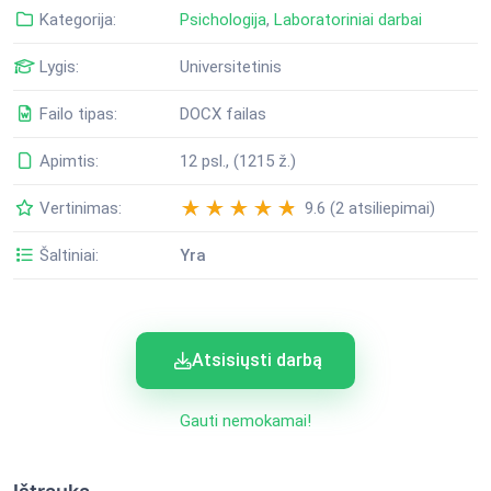
Kategorija:
Psichologija
,
Laboratoriniai darbai
Lygis:
Universitetinis
Failo tipas:
DOCX failas
Apimtis:
12 psl., (1215 ž.)
Vertinimas:
9.6 (2 atsiliepimai)
Šaltiniai:
Yra
Atsisiųsti darbą
Gauti nemokamai!