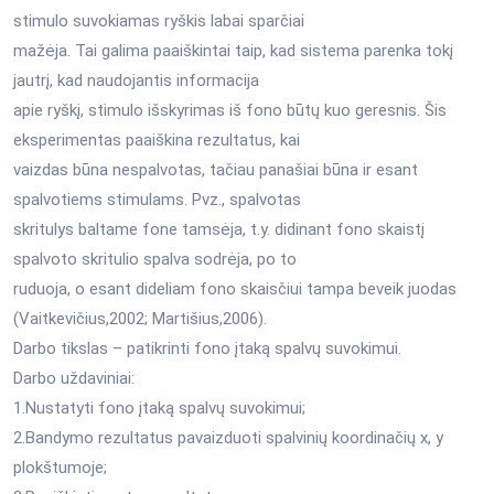
stimulo suvokiamas ryškis labai sparčiai
mažėja. Tai galima paaiškintai taip, kad sistema parenka tokį
jautrį, kad naudojantis informacija
apie ryškį, stimulo išskyrimas iš fono būtų kuo geresnis. Šis
eksperimentas paaiškina rezultatus, kai
vaizdas būna nespalvotas, tačiau panašiai būna ir esant
spalvotiems stimulams. Pvz., spalvotas
skritulys baltame fone tamsėja, t.y. didinant fono skaistį
spalvoto skritulio spalva sodrėja, po to
ruduoja, o esant dideliam fono skaisčiui tampa beveik juodas
(Vaitkevičius,2002; Martišius,2006).
Darbo tikslas – patikrinti fono įtaką spalvų suvokimui.
Darbo uždaviniai:
1.Nustatyti fono įtaką spalvų suvokimui;
2.Bandymo rezultatus pavaizduoti spalvinių koordinačių x, y
plokštumoje;