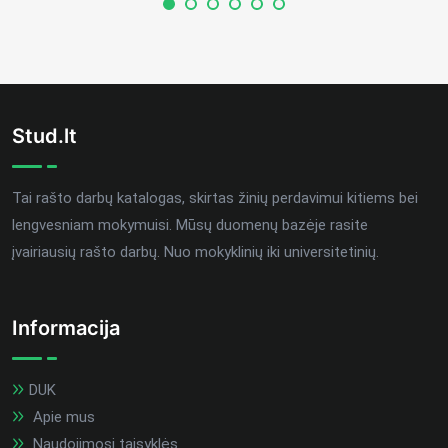
Stud.lt
Tai rašto darbų katalogas, skirtas žinių perdavimui kitiems bei
lengvesniam mokymuisi. Mūsų duomenų bazėje rasite
įvairiausių rašto darbų. Nuo mokyklinių iki universitetinių.
Informacija
DUK
Apie mus
Naudojimosi taisyklės