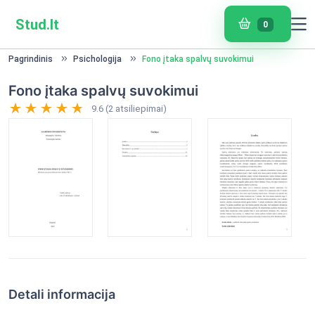
Stud.lt
0
Pagrindinis
Psichologija
Fono įtaka spalvų suvokimui
Fono įtaka spalvų suvokimui
9.6 (2 atsiliepimai)
Detali informacija