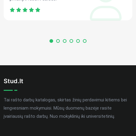
Stud.lt
Tai rašto darbų katalogas, skirtas žinių perdavimui kitiems bei
lengvesniam mokymuisi. Mūsų duomenų bazėje rasite
įvairiausių rašto darbų. Nuo mokyklinių iki universitetinių.