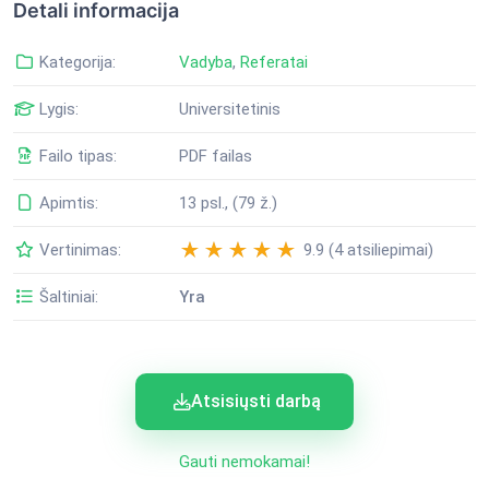
Detali informacija
Kategorija:
Vadyba
,
Referatai
Lygis:
Universitetinis
Failo tipas:
PDF failas
Apimtis:
13 psl., (79 ž.)
Vertinimas:
9.9 (4 atsiliepimai)
Šaltiniai:
Yra
Atsisiųsti darbą
Gauti nemokamai!