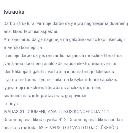
Ištrauka
Darbo struktūra: Pirmoje darbo dalyje yra nagrinėjama duomenų
analitikos teoriniai aspektai.
Antroje darbo dalyje nagrinėjama galutinio vartotojo lūkesčių ir
e. verslo koncepcija.
Trečioje darbo dalyje, remiantis naujausia moksline literatūra,
įvardijama duomenų analitikos nauda elektroniniamverslui
identifikuojant galutinį vartotoją ir numatant jo lūkesčius.
Tyrimo metodas: Tyrime taikoma kokybinė turinio analizė,
lyginamoji mokslinės literatūros analizė, duomenų
sisteminimas, interpretavimas, grupavimas.
Turinys
ĮVADAS 31. DUOMENŲ ANALITIKOS KONCEPCIJA 41.1.
Duomenų analitikos sąvoka 41.2. Duomenų analitikos nauda ir
analizės metodai 52. E. VERSLO IR VARTOTOJO LŪKESČIŲ