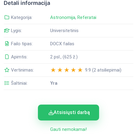
Detali informacija
Kategorija:
Astronomija
,
Referatai
Lygis:
Universitetinis
Failo tipas:
DOCX failas
Apimtis:
2 psl., (625 ž.)
Vertinimas:
9.9 (2 atsiliepimai)
Šaltiniai:
Yra
Atsisiųsti darbą
Gauti nemokamai!