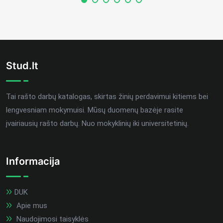
Stud.lt
Tai rašto darbų katalogas, skirtas žinių perdavimui kitiems bei
lengvesniam mokymuisi. Mūsų duomenų bazėje rasite
įvairiausių rašto darbų. Nuo mokyklinių iki universitetinių.
Informacija
DUK
Apie mus
Naudojimosi taisyklės