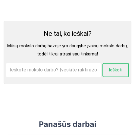
planetoje, vidutinis tų junginių skaičius, reikalingas
vienam pirmykščiam organizmui, junginių prieinamumas
konkrečiomis sąlygomis, tikimybė tiems junginiams
susijungti į gyvą organizmą (abiogenezė) ir laikas.
Dreiko lygtis lygi šių dienų vis dar yra tobulinama,
kadangi dauguma turimų duomenų yra paprasčiausiai
Ne tai, ko ieškai?
spekuliacijos. Bet kosmoso pažinime ši formulė
padėjo pamatus nežemiškų civilizacijų paieškai.
Mūsų mokslo darbų bazėje yra daugybė įvairių mokslo darbų,
todėl tikrai atrasi sau tinkamą!
Ieškoti
Panašūs darbai