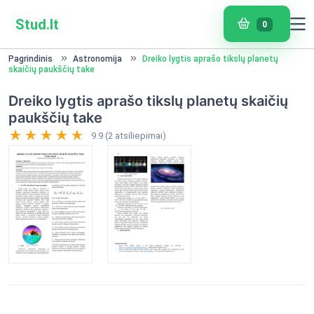
Stud.lt
0
Pagrindinis
Astronomija
Dreiko lygtis aprašo tikslų planetų
skaičių paukščių take
Dreiko lygtis aprašo tikslų planetų skaičių
paukščių take
9.9 (2 atsiliepimai)