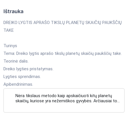
Ištrauka
DREIKO LYGTIS APRAŠO TIKSLŲ PLANETŲ SKAIČIŲ PAUKŠČIŲ
TAKE
Turinys
Tema: Dreiko lygtis aprašo tikslų planetų skaičių paukščių take.
Teorinė dalis.
Dreiko lygties pristatymas.
Lygties sprendimas.
Apibendrinimas.
Nėra tikslaus metodo kaip apskaičiuoti kitų planetų
skaičių, kuriose yra nežemiškos gyvybės. Arčiausiai to
buvo pasiekta astronomo ir astrofiziko Franko Dreiko.
Jis sukūrė Dreiko lygtį, kuria bandoma apskaičiuoti
nežemiškų civilizacijų, su kuriomis galėtume užmegzti
kontaktą, skaičių mūsų galaktikoje. Lygtį sudaro įvairūs
faktoriai: gyvybę galinčių kurti junginių skaičius