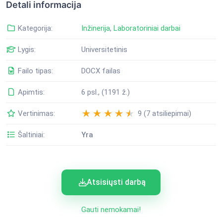
Detali informacija
Kategorija:
Inžinerija
,
Laboratoriniai darbai
Lygis:
Universitetinis
Failo tipas:
DOCX failas
Apimtis:
6 psl., (1191 ž.)
Vertinimas:
9 (7 atsiliepimai)
Šaltiniai:
Yra
Atsisiųsti darbą
Gauti nemokamai!