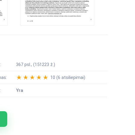
:
367 psl., (151223 ž.)
mas:
10 (6 atsiliepimai)
:
Yra