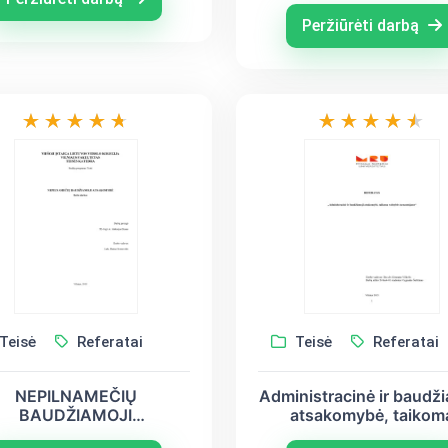
Peržiūrėti darbą
Teisė
Referatai
Teisė
Referatai
NEPILNAMEČIŲ
Administracinė ir baudži
BAUDŽIAMOJI
atsakomybė, taikom
ATSAKOMYBĖ
valstybės tarnautoja