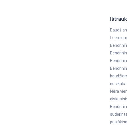
Ištrau
Baudžiam
I semina
Bendrini
Bendrini
Bendrini
Bendrinin
baudžiam
nusikalst
Nėra vien
diskusin
Bendrini
suderint
paaiškina