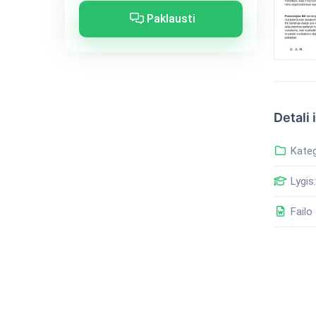
Paklausti
Detali 
Kateg
Lygis:
Failo 