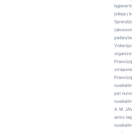
lygiavert
įsilieja į
Sprendži
(akcesori
padarytas
Vokietijo
organiza
Prancūzi
straipsn
Prancūzi
nusikalti
pat nurod
nusikalti
A. M. JAV
antro lai
nusikalti