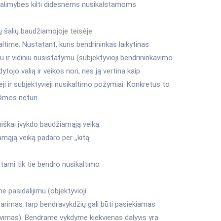
 galimybės kilti didesnėms nusikalstamoms
ų šalių baudžiamojoje teisėje
ltime. Nustatant, kuris bendrininkas laikytinas
u ir vidiniu nusistatymu (subjektyvioji bendrininkavimo
tojo valią ir veikos nori, nes ją vertina kaip
eji ir subjektyvieji nusikaltimo požymiai. Konkretus to
kšmės neturi.
niškai įvykdo baudžiamąją veiką.
amąją veiką padaro per ,,kitą
stami tik tie bendro nusikaltimo
 pasidalijimu (objektyvioji
tarimas tarp bendravykdžių gali būti pasiekiamas
nkavimas). Bendrame vykdyme kiekvienas dalyvis yra