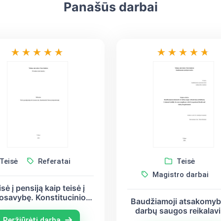
Panašūs darbai
Teisė
Referatai
Teisė
Magistro darbai
isė į pensiją kaip teisė į
osavybę. Konstitucinio
Baudžiamoji atsakomyb
eismo jurisprudencija
darbų saugos reikalav
nesilaikymą
Peržiūrėti darbą