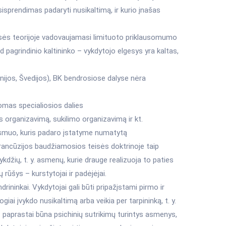
sisprendimas padaryti nusikaltimą, ir kurio įnašas
isės teorijoje vadovaujamasi limituoto priklausomumo
ad pagrindinio kaltininko – vykdytojo elgesys yra kaltas,
Danijos, Švedijos), BK bendrosiose dalyse nėra
omas specialiosios dalies
organizavimą, sukilimo organizavimą ir kt.
asmuo, kuris padaro įstatyme numatytą
Prancūzijos baudžiamosios teisės doktrinoje taip
kdžių, t. y. asmenų, kurie drauge realizuoja to paties
 rūšys – kurstytojai ir padėjėjai.
rininkai. Vykdytojai gali būti pripažįstami pirmo ir
iai įvykdo nusikaltimą arba veikia per tarpininką, t. y.
s paprastai būna psichinių sutrikimų turintys asmenys,