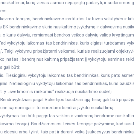
 nusikaltimai, kurių vienas asmuo nepajėgtų padaryti, ir sudaromos
ms.
kavimo teorijos; bendrininkavimo institutas Lietuvos valstybės ir kit
s BK bendrininkavime skiria nusikaltimo įvykdymą ir dalyvavimą nusika
, o kuris dalyviu, remiamasi bendros veikos dalyvių valios kryptingum
 Tad vykdytoju laikomas tas bendrininkas, kuris elgiasi turėdamas vykdy
“. Taigi vykdymu pripažįstami veiksmai, kuriais realizuojami objektyvi
ko įnašas į bendrą nusikaltimą pripažįstant jį vykdytoju esminės rei
gali būti:
is. Tiesioginiu vykdytoju laikomas tas bendrininkas, kuris pats asme
inis. Netiesioginiu vykdytoju laikomas tas bendrininkas, kuris baudži
t. y. ,,svetimomis rankomis“ realizuoja nusikaltimo sudėtį.
Bendravykdžiais pagal Vokietijos baudžiamąją teisę gali būti pripažį
 kurie sąmoningai ir to norėdami bendrai įvykdo nusikaltimą.
ykdymas turi būti pagrįstas veiklos ir vaidmenų bendrame nusikaltime
kavimo teorija). Baudžiamosios teisės teorijoje pažymima, kad susi
gu elgesiu arba tylint, taip pat ir darant veiką (sukcesyvus bendrini