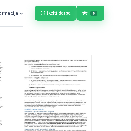
ormacija
Įkelti darbą
0