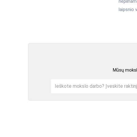
nepilname
laipsnio 
Mūsų mokslo