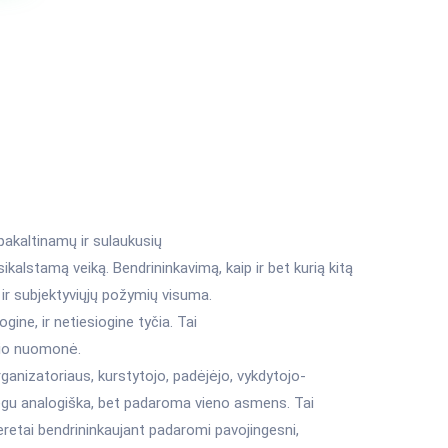
pakaltinamų ir sulaukusių
stamą veiką. Bendrininkavimą, kaip ir bet kurią kitą
ir subjektyviųjų požymių visuma.
gine, ir netiesiogine tyčia. Tai
čio nuomonė.
anizatoriaus, kurstytojo, padėjėjo, vykdytojo-
egu analogiška, bet padaroma vieno asmens. Tai
eretai bendrininkaujant padaromi pavojingesni,