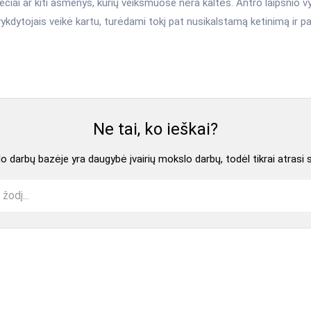
čiai ar kiti asmenys, kurių veiksmuose nėra kaltės. Antro laipsnio v
vykdytojais veikė kartu, turėdami tokį pat nusikalstamą ketinimą ir p
Ne tai, ko ieškai?
 darbų bazėje yra daugybė įvairių mokslo darbų, todėl tikrai atrasi 