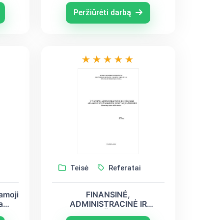
Peržiūrėti darbą
Teisė
Referatai
amoji
FINANSINĖ,
a
ADMINISTRACINĖ IR
ms
BAUDŽIAMOJI