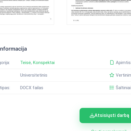
informacija
orija:
Teisė
,
Konspektai
Apimtis
Universitetinis
Vertini
tipas:
DOCX failas
Šaltiniai
Atsisiųsti darbą