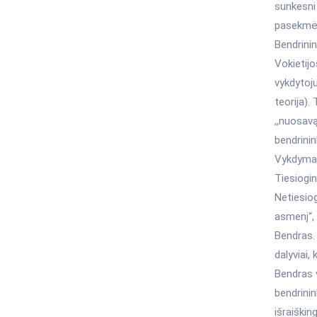
sunkesni
pasekmė
Bendrinin
Vokietijo
vykdytoju
teorija).
,,nuosavą
bendrinin
Vykdymas 
Tiesiogin
Netiesiog
asmenį“, 
Bendras. 
dalyviai,
Bendras v
bendrinin
išraiškin