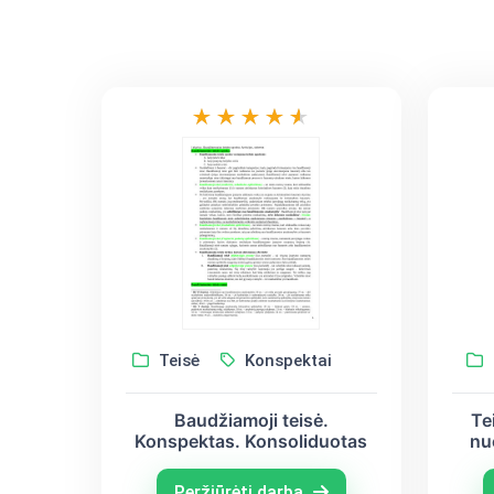
Teisė
Konspektai
Baudžiamoji teisė.
Te
Konspektas. Konsoliduotas
nu
T
Peržiūrėti darbą