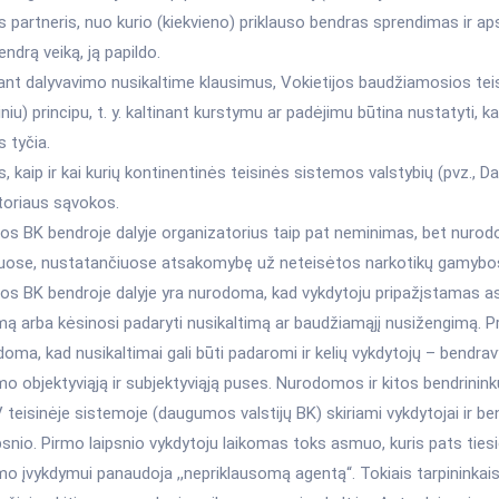
is partneris, nuo kurio (kiekvieno) priklauso bendras sprendimas ir ap
 bendrą veiką, ją papildo.
ant dalyvavimo nusikaltime klausimus, Vokietijos baudžiamosios te
niu) principu, t. y. kaltinant kurstymu ar padėjimu būtina nustatyti, k
 tyčia.
s, kaip ir kai kurių kontinentinės teisinės sistemos valstybių (pvz., 
toriaus sąvokos.
jos BK bendroje dalyje organizatorius taip pat neminimas, bet nurod
iuose, nustatančiuose atsakomybę už neteisėtos narkotikų gamybos 
jos BK bendroje dalyje yra nurodoma, kad vykdytoju pripažįstamas 
mą arba kėsinosi padaryti nusikaltimą ar baudžiamąjį nusižengimą. 
oma, kad nusikaltimai gali būti padaromi ir kelių vykdytojų – bendravy
mo objektyviąją ir subjektyviąją puses. Nurodomos ir kitos bendrininkų
 teisinėje sistemoje (daugumos valstijų BK) skiriami vykdytojai ir bend
psnio. Pirmo laipsnio vykdytoju laikomas toks asmuo, kuris pats tiesiog
mo įvykdymui panaudoja ,,nepriklausomą agentą“. Tokiais tarpininkai