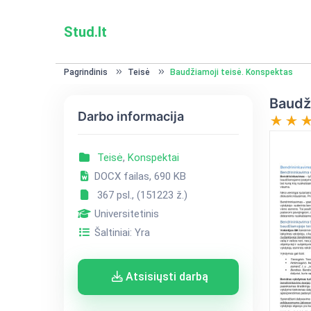
Stud.lt
Pagrindinis
Teisė
Baudžiamoji teisė. Konspektas
Baudž
Darbo informacija
Teisė
,
Konspektai
DOCX failas, 690 KB
367 psl., (151223 ž.)
Universitetinis
Šaltiniai: Yra
Atsisiųsti darbą