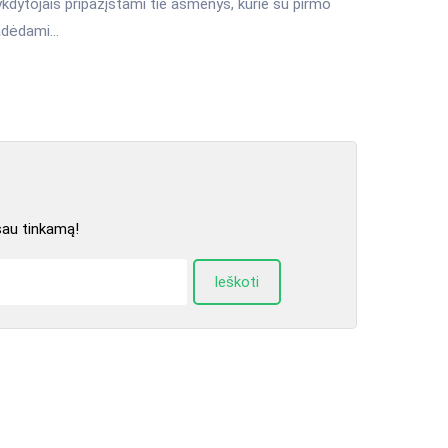
ykdytojais pripažįstami tie asmenys, kurie su pirmo
adėdami...
sau tinkamą!
Ieškoti