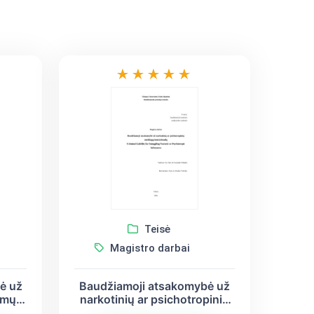
Teisė
Magistro darbai
ė už
Baudžiamoji atsakomybė už
imų
narkotinių ar psichotropinių
medžiagų kontrabandą