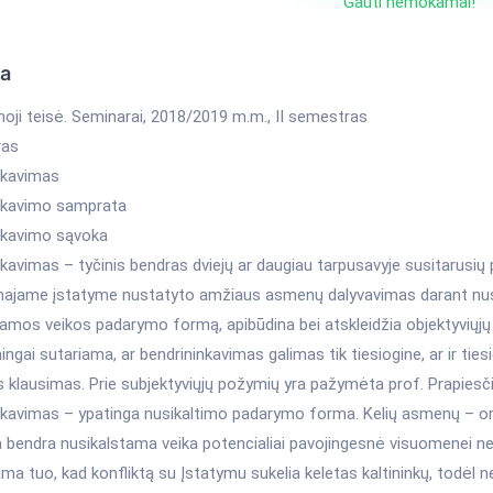
Gauti nemokamai!
ka
oji teisė. Seminarai, 2018/2019 m.m., II semestras
ras
nkavimas
nkavimo samprata
nkavimo sąvoka
kavimas – tyčinis bendras dviejų ar daugiau tarpusavyje susitarusių 
ajame įstatyme nustatyto amžiaus asmenų dalyvavimas darant nusikal
amos veikos padarymo formą, apibūdina bei atskleidžia objektyviųjų 
ingai sutariama, ar bendrininkavimas galimas tik tiesiogine, ar ir tiesio
is klausimas. Prie subjektyviųjų požymių yra pažymėta prof. Prapies
nkavimas – ypatinga nusikaltimo padarymo forma. Kelių asmenų – org
a bendra nusikalstama veika potencialiai pavojingesnė visuomenei n
ma tuo, kad konfliktą su Įstatymu sukelia keletas kaltininkų, todėl n