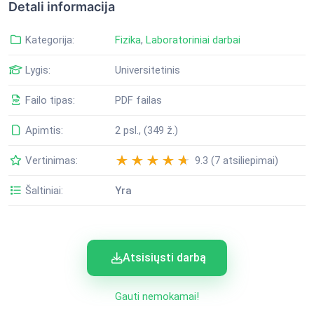
Detali informacija
Kategorija:
Fizika
,
Laboratoriniai darbai
Lygis:
Universitetinis
Failo tipas:
PDF failas
Apimtis:
2 psl., (349 ž.)
Vertinimas:
9.3 (7 atsiliepimai)
Šaltiniai:
Yra
Atsisiųsti darbą
Gauti nemokamai!