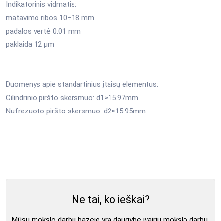
Indikatorinis vidmatis:
matavimo ribos 10÷18 mm
padalos vertė 0.01 mm
paklaida 12 μm
Duomenys apie standartinius įtaisų elementus:
Cilindrinio piršto skersmuo: d1≈15.97mm
Nufrezuoto piršto skersmuo: d2≈15.95mm
Ne tai, ko ieškai?
Mūsų mokslo darbų bazėje yra daugybė įvairių mokslo darbų,