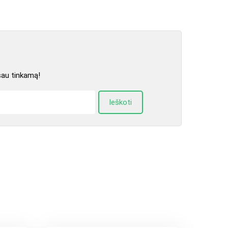
sau tinkamą!
Ieškoti