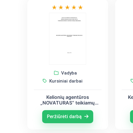
Vadyba
Kursiniai darbai
Kelionių agentūros
Ke
„NOVATURAS“ teikiamų
paslaugų paklausos analizė
o
Peržiūrėti darbą