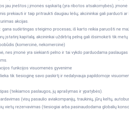
ios jau įneštos į įmonės sąskaitą (yra ribotos atsakomybės); įmonė ga
mis prekiauti ir taip pritraukti daugiau lėšų; akcininkai gali parduoti ar 
 turimas akcijas.
: gana sudėtingas steigimo procesas; iš karto reikia paruošti ne ma
ų įstatinį kapitalą; akcininkai uždirbtą pelną gali išsimokėti tik metų
 pobūdis (komercinė, nekomercinė)
ė, nes įmonė yra siekianti pelno ir tai vykdo parduodama paslaugas
ams.
acijos funkcijos visuomenės gyvenime
ieka tik tiesioginę savo paskirtį ir nedalyvauja papildomoje visuome
tipas (teikiamos paslaugos, jų aprašymas ir ypatybės).
pardavimas (visų pasaulio aviakompanijų, traukinių, jūrų keltų, autobu
ių vietų rezervavimas (tiesiogiai arba pasinaudodama globalių konso