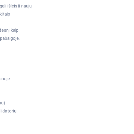
li išleisti naujų
kitaip
žesnį kaip
 pabaigoje.
ninėje
sų)
lidatorių