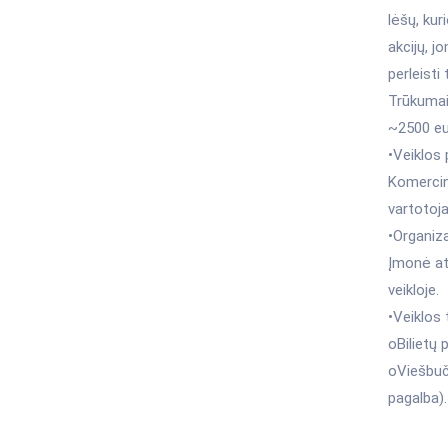
lėšų, kur
akcijų, jo
perleisti
Trūkumai
~2500 eur
•Veiklos
Komercin
vartotoj
•Organiz
Įmonė atl
veikloje.
•Veiklos 
oBilietų 
oViešbuč
pagalba).