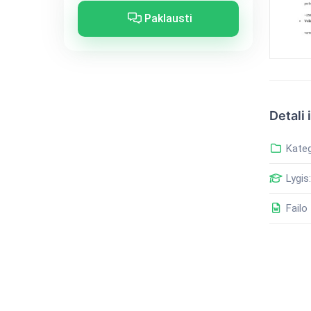
Paklausti
Detali 
Kateg
Lygis:
Failo 