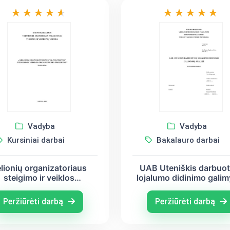
Vadyba
Vadyba
Kursiniai darbai
Bakalauro darbai
lionių organizatoriaus
UAB Uteniškis darbuot
steigimo ir veiklos
lojalumo didinimo galim
rganizavimo projektas
analizė
Peržiūrėti darbą
Peržiūrėti darbą