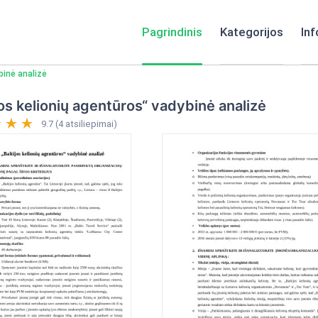
Pagrindinis
Kategorijos
Inf
binė analizė
jos kelionių agentūros“ vadybinė analizė
9.7 (4 atsiliepimai)