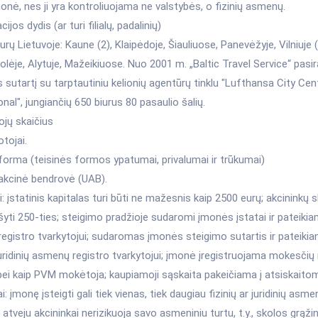
monė, nes ji yra kontroliuojama ne valstybės, o fizinių asmenų.
ijos dydis (ar turi filialų, padalinių)
iurų Lietuvoje: Kaune (2), Klaipėdoje, Šiauliuose, Panevėžyje, Vilniuje (
lėje, Alytuje, Mažeikiuose. Nuo 2001 m. „Baltic Travel Service“ pasi
 sutartį su tarptautiniu kelionių agentūrų tinklu "Lufthansa City Cen
onal", jungiančių 650 biurus 80 pasaulio šalių.
ojų skaičius
tojai.
forma (teisinės formos ypatumai, privalumai ir trūkumai)
 akcinė bendrovė (UAB).
 įstatinis kapitalas turi būti ne mažesnis kaip 2500 eurų; akcininkų s
ršyti 250-ties; steigimo pradžioje sudaromi įmonės įstatai ir pateikiam
egistro tvarkytojui; sudaromas įmonės steigimo sutartis ir pateikia
juridinių asmenų registro tvarkytojui; įmonė įregistruojama mokesči
bei kaip PVM mokėtoja; kaupiamoji sąskaita pakeičiama į atsiskaitom
i: įmonę įsteigti gali tiek vienas, tiek daugiau fizinių ar juridinių asme
atveju akcininkai nerizikuoja savo asmeniniu turtu, t.y., skolos grąži