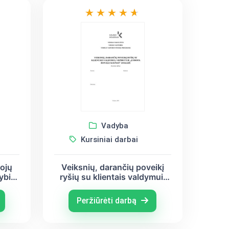
Vadyba
Kursiniai darbai
ojų
Veiksnių, darančių poveikį
ybių
ryšių su klientais valdymui,
viešbutyje „EUROPA ROYALE
KAUNAS“ analizė
Peržiūrėti darbą