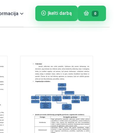
ormacija
Įkelti darbą
0