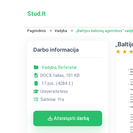
Stud.lt
Pagrindinis
Vadyba
„Baltijos kelionių agentūros“ vady
„Balti
Darbo informacija
Vadyba
,
Referatai
DOCX failas, 101 KB
17 psl., (4284 ž.)
Universitetinis
Šaltiniai: Yra
Atsisiųsti darbą