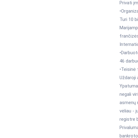
Privati į
•Organizac
Turi 10 b
Marijampo
frančizės
Internati
•Darbuot
46 darbuo
•Teisinė 
Uždaroji
Ypatumai:
negali vi
asmenų r
vėliau - 
registre 
Privaluma
bankroto 