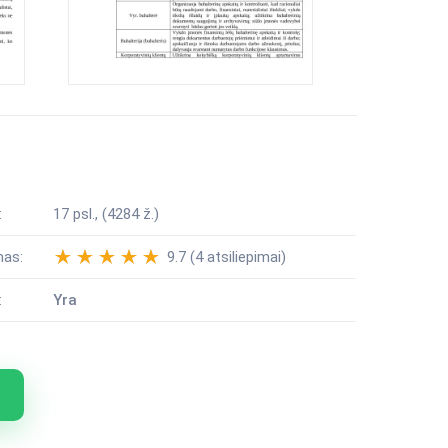
:
17 psl., (4284 ž.)
mas:
9.7 (4 atsiliepimai)
:
Yra