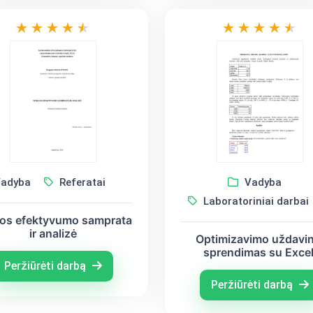
adyba
Referatai
Vadyba
Laboratoriniai darbai
los efektyvumo samprata
ir analizė
Optimizavimo uždavin
sprendimas su Excel
Pardavimų analizė
Peržiūrėti darbą
Peržiūrėti darbą