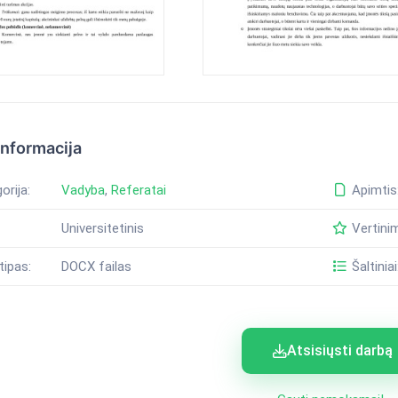
informacija
orija:
Vadyba
,
Referatai
Apimtis
Universitetinis
Vertini
tipas:
DOCX failas
Šaltiniai
Atsisiųsti darbą