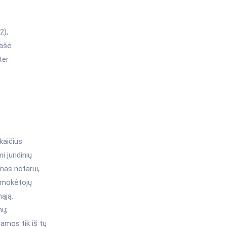
2),
rašė
ter
kaičius
i juridinių
mas notarui,
ų mokėtojų
ąją.
nų;
namos tik iš tų