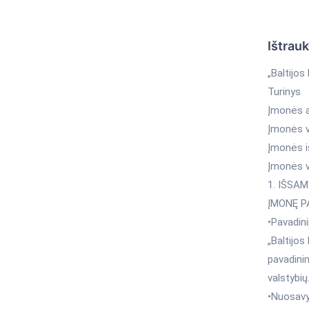
Ištrau
„Baltijos
Turinys
Įmonės an
Įmonės vi
Įmonės iš
Įmonės v
1. IŠSA
ĮMONĘ P
•Pavadin
„Baltijos
pavadinim
valstybių
•Nuosav