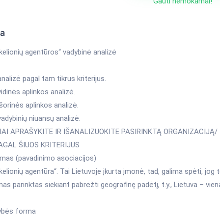
Gauti nemokamai!
ka
 kelionių agentūros“ vadybinė analizė
alizė pagal tam tikrus kriterijus.
dinės aplinkos analizė.
orinės aplinkos analizė.
adybinių niuansų analizė.
MIAI APRAŠYKITE IR IŠANALIZUOKITE PASIRINKTĄ ORGANIZACIJĄ/
AGAL ŠIUOS KRITERIJUS
imas (pavadinimo asociacijos)
 kelionių agentūra“. Tai Lietuvoje įkurta įmonė, tad, galima spėti, jog 
as parinktas siekiant pabrėžti geografinę padėtį, t.y., Lietuva – viena
.
ybės forma