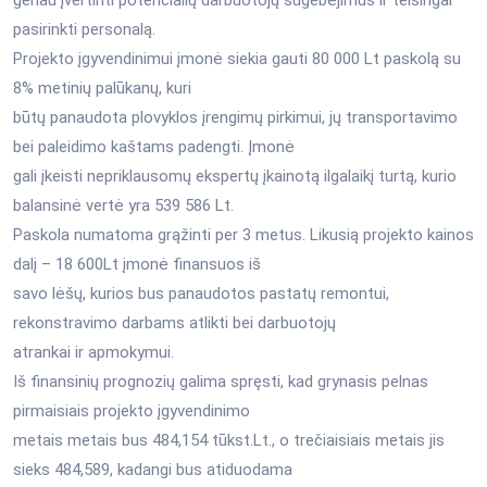
pasirinkti personalą.
Projekto įgyvendinimui įmonė siekia gauti 80 000 Lt paskolą su
8% metinių palūkanų, kuri
būtų panaudota plovyklos įrengimų pirkimui, jų transportavimo
bei paleidimo kaštams padengti. Įmonė
gali įkeisti nepriklausomų ekspertų įkainotą ilgalaikį turtą, kurio
balansinė vertė yra 539 586 Lt.
Paskola numatoma grąžinti per 3 metus. Likusią projekto kainos
dalį – 18 600Lt įmonė finansuos iš
savo lėšų, kurios bus panaudotos pastatų remontui,
rekonstravimo darbams atlikti bei darbuotojų
atrankai ir apmokymui.
Iš finansinių prognozių galima spręsti, kad grynasis pelnas
pirmaisiais projekto įgyvendinimo
metais metais bus 484,154 tūkst.Lt., o trečiaisiais metais jis
sieks 484,589, kadangi bus atiduodama