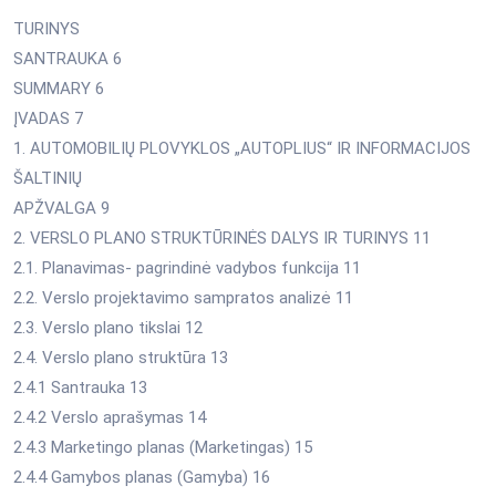
TURINYS
SANTRAUKA 6
SUMMARY 6
ĮVADAS 7
1. AUTOMOBILIŲ PLOVYKLOS „AUTOPLIUS“ IR INFORMACIJOS
ŠALTINIŲ
APŽVALGA 9
2. VERSLO PLANO STRUKTŪRINĖS DALYS IR TURINYS 11
2.1. Planavimas- pagrindinė vadybos funkcija 11
2.2. Verslo projektavimo sampratos analizė 11
2.3. Verslo plano tikslai 12
2.4. Verslo plano struktūra 13
2.4.1 Santrauka 13
2.4.2 Verslo aprašymas 14
2.4.3 Marketingo planas (Marketingas) 15
2.4.4 Gamybos planas (Gamyba) 16