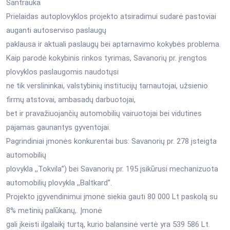
Santrauka
Prielaidas autoplovyklos projekto atsiradimui sudarė pastoviai
auganti autoserviso paslaugų
paklausa ir aktuali paslaugų bei aptarnavimo kokybės problema.
Kaip parodė kokybinis rinkos tyrimas, Savanorių pr. įrengtos
plovyklos paslaugomis naudotųsi
ne tik verslininkai, valstybinių institucijų tarnautojai, užsienio
firmų atstovai, ambasadų darbuotojai,
bet ir pravažiuojančių automobilių vairuotojai bei vidutines
pajamas gaunantys gyventojai.
Pagrindiniai įmonės konkurentai bus: Savanorių pr. 278 įsteigta
automobilių
plovykla ,,Tokvila”) bei Savanorių pr. 195 įsikūrusi mechanizuota
automobilių plovykla ,,Baltkard”.
Projekto įgyvendinimui įmonė siekia gauti 80 000 Lt paskolą su
8% metinių palūkanų,. Įmonė
gali įkeisti ilgalaikį turtą, kurio balansinė vertė yra 539 586 Lt.