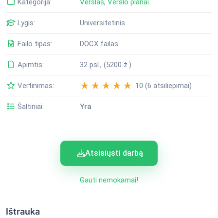
Kategorija:
Verslas
,
Verslo planai
Lygis:
Universitetinis
Failo tipas:
DOCX failas
Apimtis:
32 psl., (5200 ž.)
Vertinimas:
10 (6 atsiliepimai)
Šaltiniai:
Yra
Atsisiųsti darbą
Gauti nemokamai!
Ištrauka