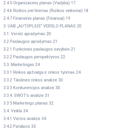
2.4.5 Organizacinis planas (Vadyba) 17
2.4.6 Rizikos įvertinimas (Rizikos veiksniai) 18
2.4.7 Finansinis planas (Finansai) 19
3. UAB „AUTOPLIUS“ VERSLO PLANAS 20
3.1. Verslo aprašymas 20
3.2 Paslaugos aprašymas 21
3.2.1 Funkcinės paslaugos savybės 21
3.2.2 Paslaugos perspektyvos 22
3.3. Marketingas 24
3.3.1 Rinkos apžvalga ir rinkos tyrimas 24
3.3.2 Tikslinės rinkos analizė 30
3.3.3 Konkurencijos analizė 30
3.3.4. SWOT’o analizė 31
3.3.5 Marketingo planas 32
3.4. Veikla 34
3.4.1 Vietos analizė 34
3.4.2 Patalpos 35