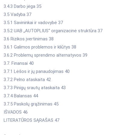
3.4.3 Darbo jėga 35
3.5 Vadyba 37
3.5.1 Savininkai ir vadovybė 37
3.5.2 UAB „AUTOPLIUS“ organizacinė struktūra 37
3.6 Rizikos įvertinimas 38
3.6.1 Galimos problemos ir kliūtys 38
3.6.2 Problemų sprendimo alternatyvos 39
3.7. Finansai 40
3.7.1 Lėšos ir jų panaudojimas 40
3.7.2 Pelno ataskaita 42
3.7.3 Pinigų srautų ataskaita 43
3.7.4 Balansas 44
3.7.5 Paskolų grąžinimas 45
IŠVADOS 46
LITERATŪROS SĄRAŠAS 47