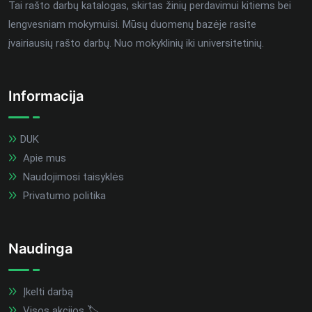
Tai rašto darbų katalogas, skirtas žinių perdavimui kitiems bei
lengvesniam mokymuisi. Mūsų duomenų bazėje rasite
įvairiausių rašto darbų. Nuo mokyklinių iki universitetinių.
Informacija
DUK
Apie mus
Naudojimosi taisyklės
Privatumo politika
Naudinga
Įkelti darbą
Visos akcijos 🏷️