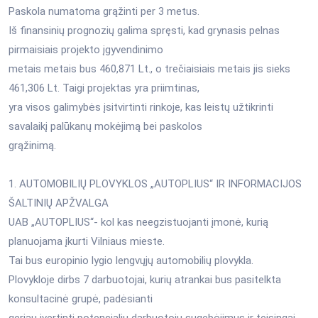
Paskola numatoma grąžinti per 3 metus.
Iš finansinių prognozių galima spręsti, kad grynasis pelnas
pirmaisiais projekto įgyvendinimo
metais metais bus 460,871 Lt., o trečiaisiais metais jis sieks
461,306 Lt. Taigi projektas yra priimtinas,
yra visos galimybės įsitvirtinti rinkoje, kas leistų užtikrinti
savalaikį palūkanų mokėjimą bei paskolos
grąžinimą.
1. AUTOMOBILIŲ PLOVYKLOS „AUTOPLIUS“ IR INFORMACIJOS
ŠALTINIŲ APŽVALGA
UAB „AUTOPLIUS“- kol kas neegzistuojanti įmonė, kurią
planuojama įkurti Vilniaus mieste.
Tai bus europinio lygio lengvųjų automobilių plovykla.
Plovykloje dirbs 7 darbuotojai, kurių atrankai bus pasitelkta
konsultacinė grupė, padėsianti
geriau įvertinti potencialių darbuotojų sugebėjimus ir teisingai