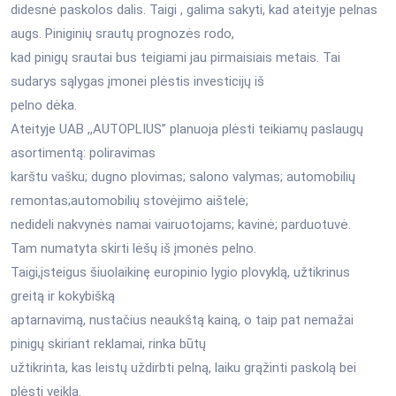
didesnė paskolos dalis. Taigi , galima sakyti, kad ateityje pelnas
augs. Piniginių srautų prognozės rodo,
kad pinigų srautai bus teigiami jau pirmaisiais metais. Tai
sudarys sąlygas įmonei plėstis investicijų iš
pelno dėka.
Ateityje UAB ,,AUTOPLIUS” planuoja plėsti teikiamų paslaugų
asortimentą: poliravimas
karštu vašku; dugno plovimas; salono valymas; automobilių
remontas;automobilių stovėjimo aištelė;
nedideli nakvynės namai vairuotojams; kavinė; parduotuvė.
Tam numatyta skirti lėšų iš įmonės pelno.
Taigi,įsteigus šiuolaikinę europinio lygio plovyklą, užtikrinus
greitą ir kokybišką
aptarnavimą, nustačius neaukštą kainą, o taip pat nemažai
pinigų skiriant reklamai, rinka būtų
užtikrinta, kas leistų uždirbti pelną, laiku grąžinti paskolą bei
plėsti veiklą.