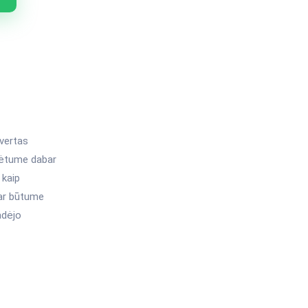
 vertas
rėtume dabar
 kaip
bar būtume
adėjo