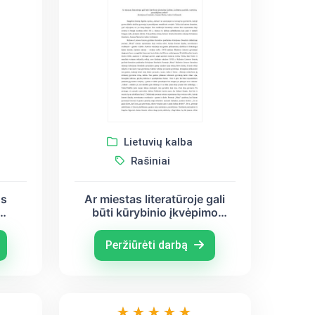
Lietuvių kalba
Rašiniai
os
Ar miestas literatūroje gali
būti kūrybinio įkvėpimo
šaltinis, kultūros paveldo,
vertybių puoselėjimo erdvė?
Peržiūrėti darbą