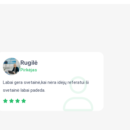
Rugilė
Pirkėjas
Labai gera svetainė,kai nėra idėjų referatui ši
Gali r
svetainė labai padeda.
persit