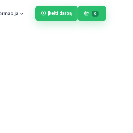
ormacija
Įkelti darbą
0