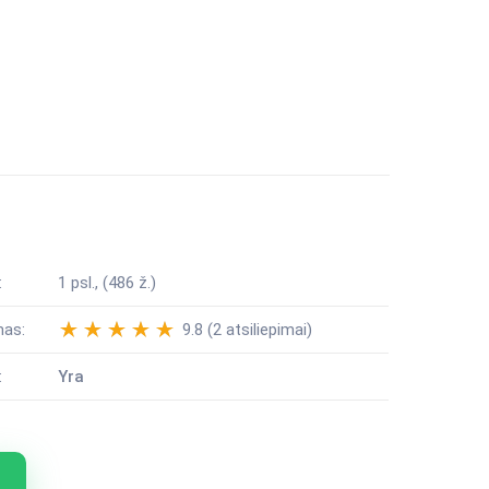
:
1 psl., (486 ž.)
mas:
9.8 (2 atsiliepimai)
:
Yra