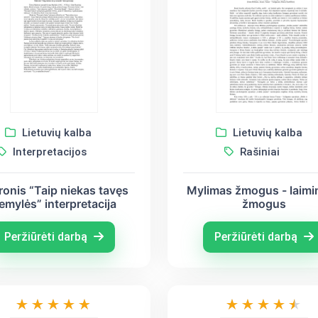
Lietuvių kalba
Lietuvių kalba
Interpretacijos
Rašiniai
ronis “Taip niekas tavęs
Mylimas žmogus - laimi
emylės” interpretacija
žmogus
Peržiūrėti darbą
Peržiūrėti darbą