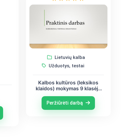
Lietuvių kalba
Užduotys, testai
Kalbos kultūros (leksikos
klaidos) mokymas 9 klasėje
užduotys
Peržiūrėti darbą