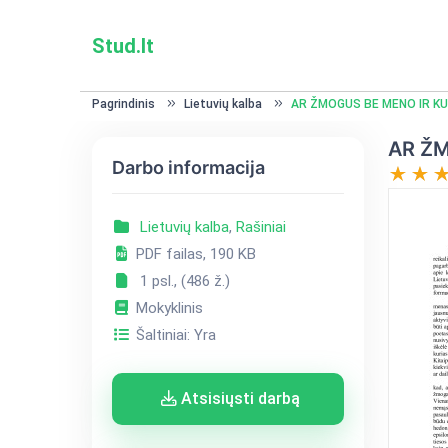
Stud.lt
Pagrindinis
Lietuvių kalba
AR ŽMOGUS BE MENO IR KU
AR ŽM
Darbo informacija
Lietuvių kalba
,
Rašiniai
PDF failas, 190 KB
1 psl., (486 ž.)
Mokyklinis
Šaltiniai: Yra
Atsisiųsti darbą