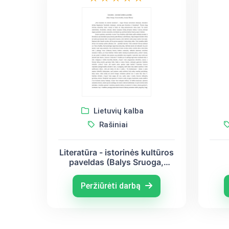
Lietuvių kalba
Rašiniai
Literatūra - istorinės kultūros
paveldas (Balys Sruoga,
Vincas Kudirka, Antanas
Škėma)
Peržiūrėti darbą