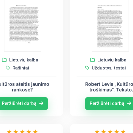
Lietuvių kalba
Lietuvių kalba
Rašiniai
Užduotys, testai
ultūros ateitis jaunimo
Robert Levis „Kultūr
rankose?
troškimas”. Teksto
suvokimas
Peržiūrėti darbą
Peržiūrėti darbą