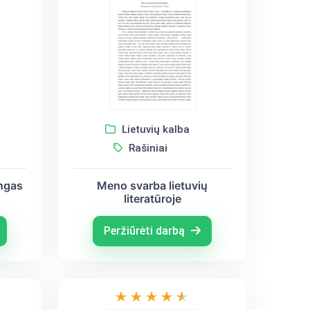
Lietuvių kalba
Rašiniai
ngas
Meno svarba lietuvių
literatūroje
Peržiūrėti darbą