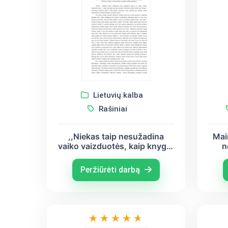
Lietuvių kalba
Rašiniai
,,Niekas taip nesužadina
Mai
vaiko vaizduotės, kaip knyga"
n
- Astrida Lindgren
Peržiūrėti darbą