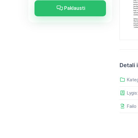
Paklausti
Detali 
Kateg
Lygis:
Failo 