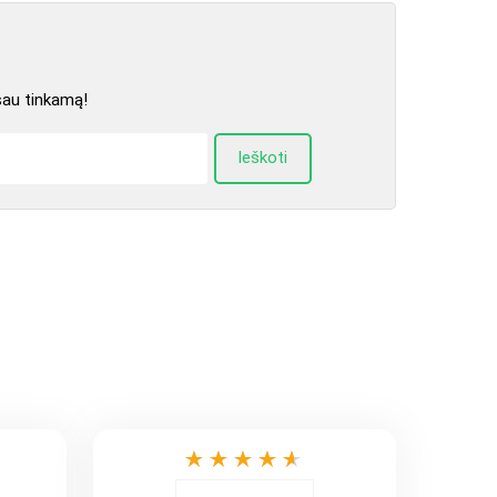
sau tinkamą!
Ieškoti