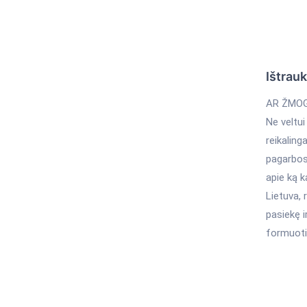
Ištrau
AR ŽMOG
Ne veltui
reikaling
pagarbos
apie ką k
Lietuva, 
pasiekę i
formuoti 