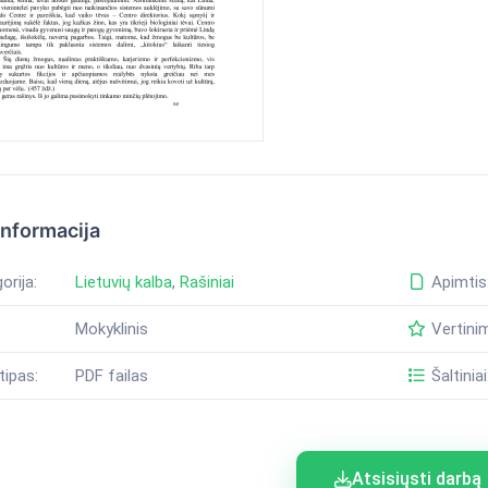
informacija
orija:
Lietuvių kalba
,
Rašiniai
Apimtis
Mokyklinis
Vertini
tipas:
PDF failas
Šaltiniai
Atsisiųsti darbą