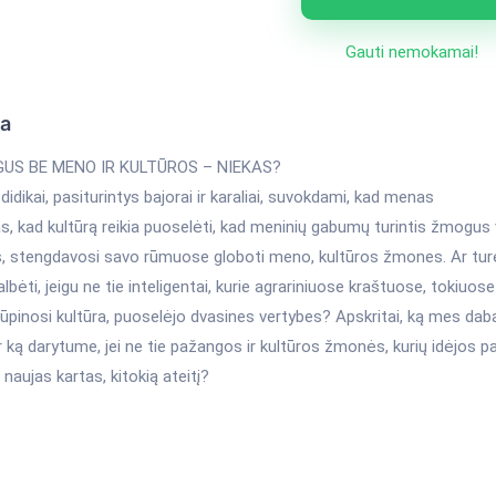
Gauti nemokamai!
ka
US BE MENO IR KULTŪROS – NIEKAS?
 didikai, pasiturintys bajorai ir karaliai, suvokdami, kad menas
as, kad kultūrą reikia puoselėti, kad meninių gabumų turintis žmogus
, stengdavosi savo rūmuose globoti meno, kultūros žmones. Ar tu
albėti, jeigu ne tie inteligentai, kurie agrariniuose kraštuose, tokiuose
rūpinosi kultūra, puoselėjo dvasines vertybes? Apskritai, ką mes da
r ką darytume, jei ne tie pažangos ir kultūros žmonės, kurių idėjos p
naujas kartas, kitokią ateitį?