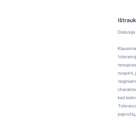
Ištrau
Diskusija 
Klausimas
toleranci
nesuprasd
nuspėti, 
teiginiam
charakte
kad kiekv
Toleranci
papročių,