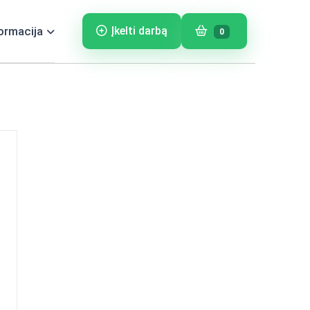
ormacija
Įkelti darbą
0