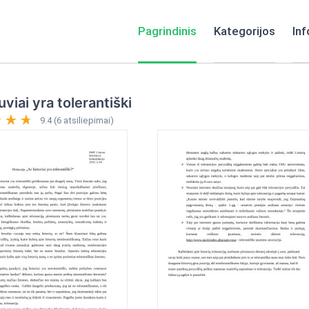
Pagrindinis
Kategorijos
Inf
tuviai yra tolerantiški
9.4 (6 atsiliepimai)