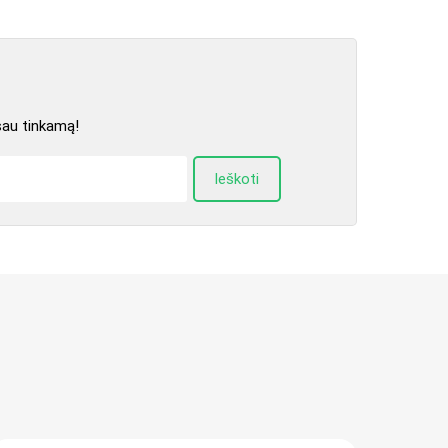
sau tinkamą!
Ieškoti