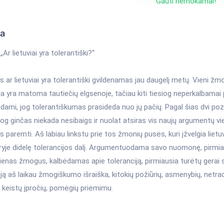
Gauti nemokamai!
ka
„Ar lietuviai yra tolerantiški?“
 ar lietuviai yra tolerantiški gvildenamas jau daugelį metų. Vieni žm
ja yra matoma tautiečių elgsenoje, tačiau kiti tiesiog neperkalbamai p
ami, jog tolerantiškumas prasideda nuo jų pačių. Pagal šias dvi poz
jog ginčas niekada nesibaigs ir nuolat atsiras vis naujų argumentų vi
s paremti. Aš labiau linkstu prie tos žmonių pusės, kuri įžvelgia liet
ryje didelę tolerancijos dalį. Argumentuodama savo nuomonę, pirmia
ienas žmogus, kalbėdamas apie toleranciją, pirmiausia turėtų gerai s
ją aš laikau žmogiškumo išraiška, kitokių požiūrių, asmenybių, netradi
 keistų įpročių, pomėgių priėmimu.