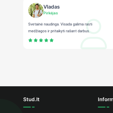
Vladas
Pirkėjas
ti
Svetainė naudinga. Visada galima rasti
medžiagos ir pritaikyti rašant darbus.
Stud.lt
Inform