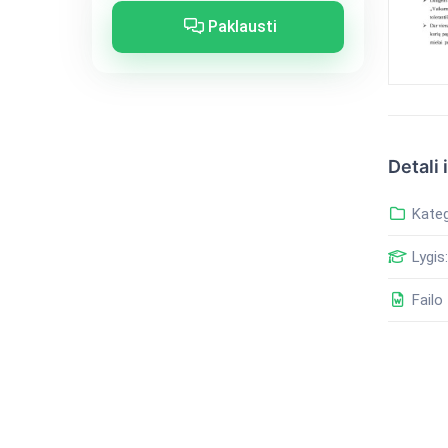
Paklausti
Detali 
Kateg
Lygis:
Failo 