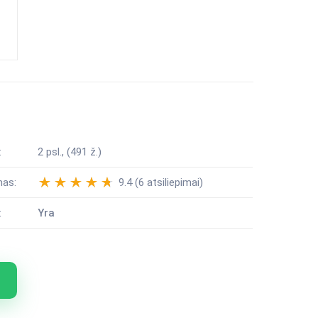
:
2 psl., (491 ž.)
mas:
9.4 (6 atsiliepimai)
:
Yra