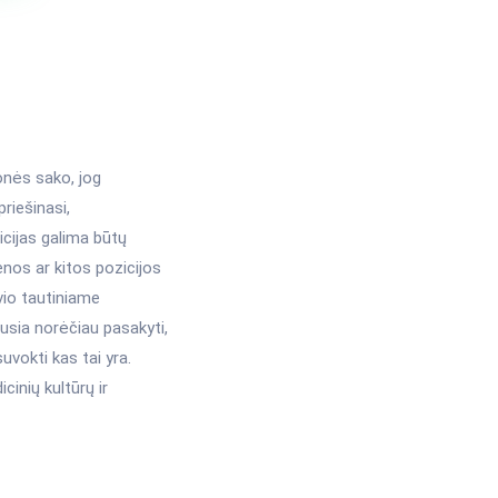
onės sako, jog
riešinasi,
icijas galima būtų
enos ar kitos pozicijos
uvio tautiniame
usia norėčiau pasakyti,
uvokti kas tai yra.
cinių kultūrų ir