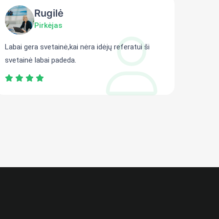
Rugilė
Pirkėjas
Labai gera svetainė,kai nėra idėjų referatui ši
Gali r
svetainė labai padeda.
persit