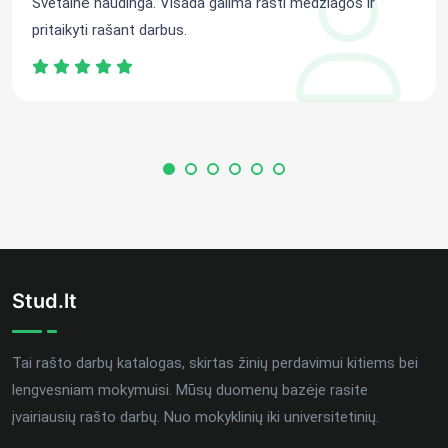
Svetainė naudinga. Visada galima rasti medžiagos ir
pritaikyti rašant darbus.
Stud.lt
Tai rašto darbų katalogas, skirtas žinių perdavimui kitiems bei
lengvesniam mokymuisi. Mūsų duomenų bazėje rasite
įvairiausių rašto darbų. Nuo mokyklinių iki universitetinių.