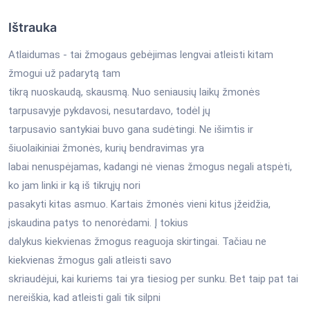
Ištrauka
Atlaidumas - tai žmogaus gebėjimas lengvai atleisti kitam
žmogui už padarytą tam
tikrą nuoskaudą, skausmą. Nuo seniausių laikų žmonės
tarpusavyje pykdavosi, nesutardavo, todėl jų
tarpusavio santykiai buvo gana sudėtingi. Ne išimtis ir
šiuolaikiniai žmonės, kurių bendravimas yra
labai nenuspėjamas, kadangi nė vienas žmogus negali atspėti,
ko jam linki ir ką iš tikrųjų nori
pasakyti kitas asmuo. Kartais žmonės vieni kitus įžeidžia,
įskaudina patys to nenorėdami. Į tokius
dalykus kiekvienas žmogus reaguoja skirtingai. Tačiau ne
kiekvienas žmogus gali atleisti savo
skriaudėjui, kai kuriems tai yra tiesiog per sunku. Bet taip pat tai
nereiškia, kad atleisti gali tik silpni