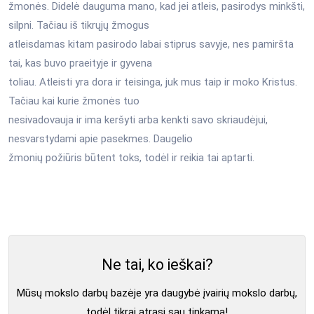
žmonės. Didelė dauguma mano, kad jei atleis, pasirodys minkšti,
silpni. Tačiau iš tikrųjų žmogus
atleisdamas kitam pasirodo labai stiprus savyje, nes pamiršta
tai, kas buvo praeityje ir gyvena
toliau. Atleisti yra dora ir teisinga, juk mus taip ir moko Kristus.
Tačiau kai kurie žmonės tuo
nesivadovauja ir ima keršyti arba kenkti savo skriaudėjui,
nesvarstydami apie pasekmes. Daugelio
žmonių požiūris būtent toks, todėl ir reikia tai aptarti.
Ne tai, ko ieškai?
Mūsų mokslo darbų bazėje yra daugybė įvairių mokslo darbų,
todėl tikrai atrasi sau tinkamą!