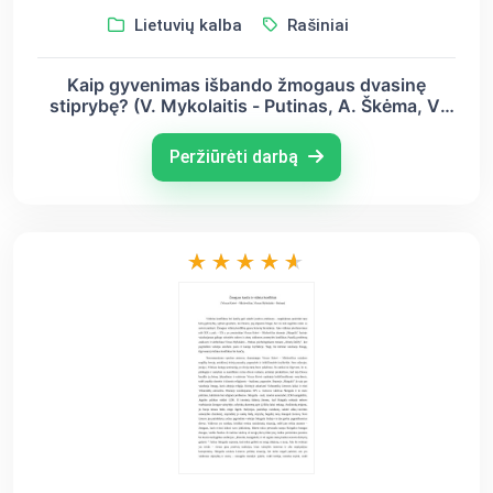
Lietuvių kalba
Rašiniai
Kaip gyvenimas išbando žmogaus dvasinę
stiprybę? (V. Mykolaitis - Putinas, A. Škėma, V.
Krėvė - Mickevičius)
Peržiūrėti darbą