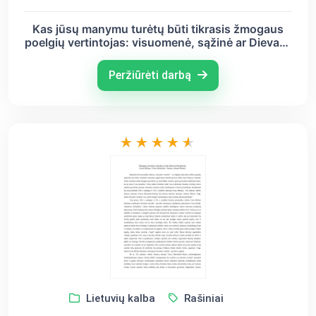
Kas jūsų manymu turėtų būti tikrasis žmogaus
poelgių vertintojas: visuomenė, sąžinė ar Dievas?
(J.Biliūnas, J. Savickis, V. Mykolaitis-Putinas,
A.Škėma)
Peržiūrėti darbą
Lietuvių kalba
Rašiniai