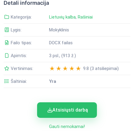
Detali informacija
Kategorija:
Lietuvių kalba
,
Rašiniai
Lygis:
Mokyklinis
Failo tipas:
DOCX failas
Apimtis:
3 psl., (913 ž.)
Vertinimas:
9.8 (3 atsiliepimai)
Šaltiniai:
Yra
Atsisiųsti darbą
Gauti nemokamai!