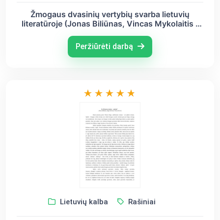
Žmogaus dvasinių vertybių svarba lietuvių
literatūroje (Jonas Biliūnas, Vincas Mykolaitis -
Putinas, Antanas Škėma)
Peržiūrėti darbą
Lietuvių kalba
Rašiniai