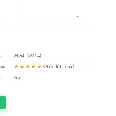
:
34 psl., (5037 ž.)
mas:
9.9 (5 atsiliepimai)
:
Yra