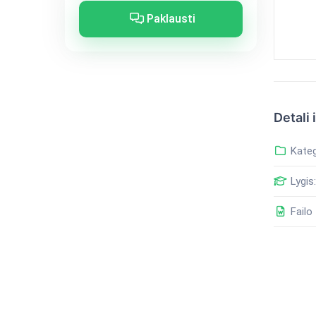
Paklausti
Detali 
Kateg
Lygis:
Failo 