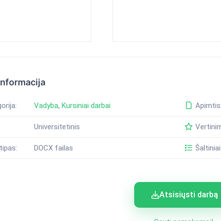
informacija
orija:
Vadyba
,
Kursiniai darbai
Apimtis
Universitetinis
Vertini
tipas:
DOCX failas
Šaltiniai
Atsisiųsti darbą