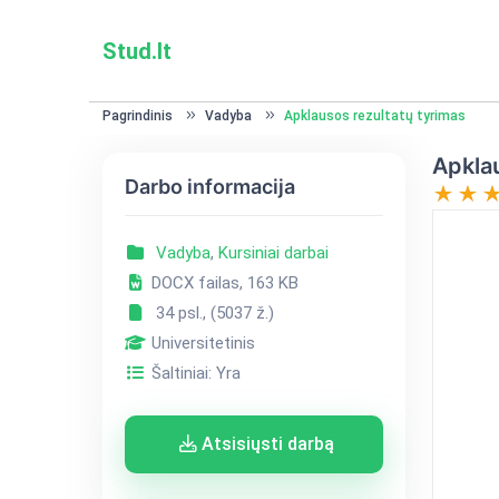
Stud.lt
Pagrindinis
Vadyba
Apklausos rezultatų tyrimas
Apklau
Darbo informacija
Vadyba
,
Kursiniai darbai
DOCX failas, 163 KB
34 psl., (5037 ž.)
Universitetinis
Šaltiniai: Yra
Atsisiųsti darbą