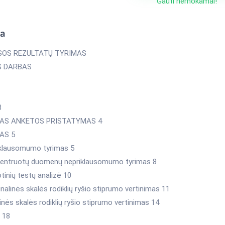
Gauti nemokamai!
ka
OS REZULTATŲ TYRIMAS
S DARBAS
3
AS ANKETOS PRISTATYMAS 4
AS 5
iklausomumo tyrimas 5
centruotų duomenų nepriklausomumo tyrimas 8
otinių testų analizė 10
nalinės skalės rodiklių ryšio stiprumo vertinimas 11
inės skalės rodiklių ryšio stiprumo vertinimas 14
 18