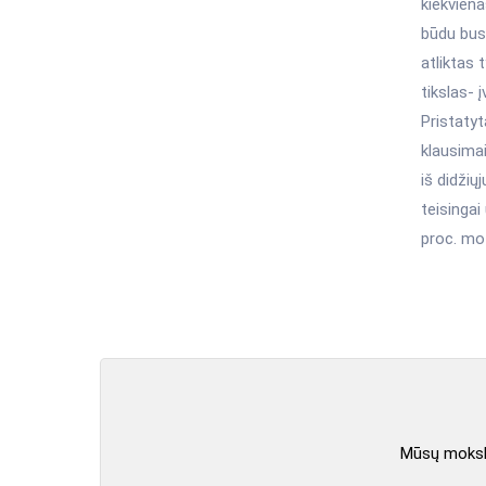
kiekviena
būdu bus 
atliktas 
tikslas- 
Pristaty
klausima
iš didžių
teisingai
proc. mo
Mūsų mokslo