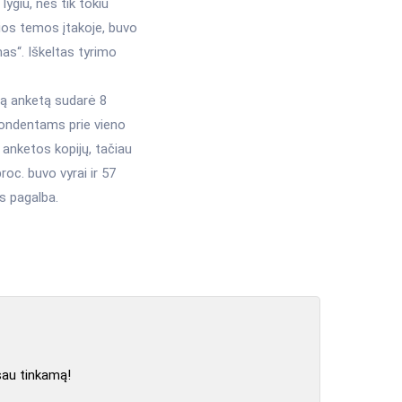
ygiu, nes tik tokiu
ios temos įtakoje, buvo
as“. Iškeltas tyrimo
tą anketą sudarė 8
pondentams prie vieno
 anketos kopijų, tačiau
roc. buvo vyrai ir 57
s pagalba.
sau tinkamą!