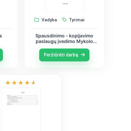
Vadyba
Tyrimai
s
Spausdinimo - kopijavimo
paslaugų įvedimo Mykolo
Romerio studentų namuose
tyrimas
Peržiūrėti darbą