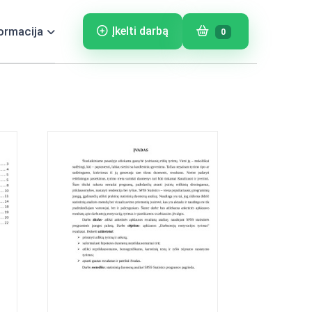
ormacija
Įkelti darbą
0