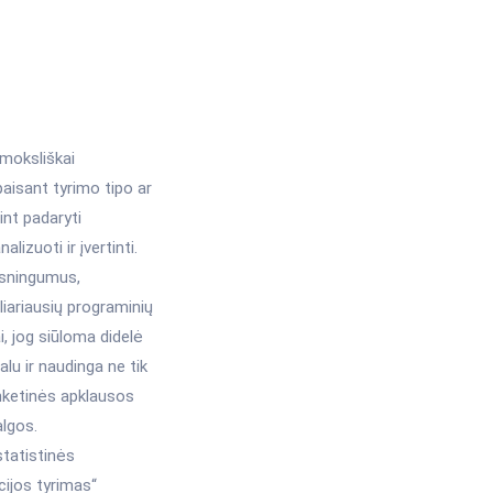
 moksliškai
paisant tyrimo tipo ar
int padaryti
izuoti ir įvertinti.
dėsningumus,
liariausių programinių
i, jog siūloma didelė
lu ir naudinga ne tik
nketinės apklausos
algos.
statistinės
ijos tyrimas“