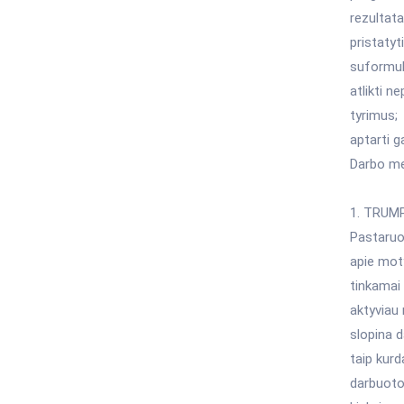
rezultatai
pristatyti
suformul
atlikti 
tyrimus;
aptarti g
Darbo me
1. TRUM
Pastaruoj
apie moty
tinkamai 
aktyviau
slopina 
taip kur
darbuoto