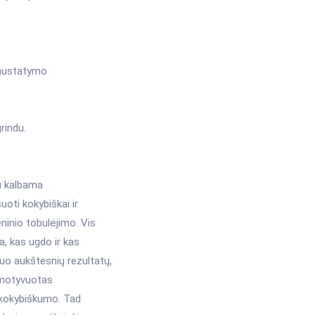
 nustatymo
rindu.
au kalbama
uoti kokybiškai ir
ninio tobulėjimo. Vis
, kas ugdo ir kas
uo aukštesnių rezultatų,
e motyvuotas
 kokybiškumo. Tad