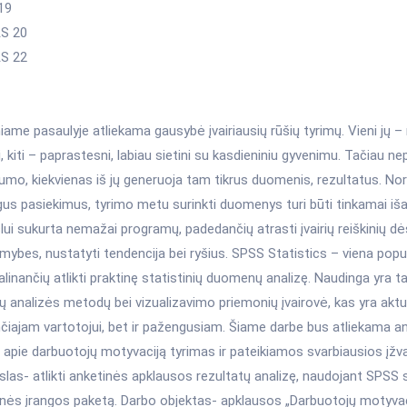
19
S 20
S 22
niame pasaulyje atliekama gausybė įvairiausių rūšių tyrimų. Vieni jų –
, kiti – paprastesni, labiau sietini su kasdieniniu gyvenimu. Tačiau ne
mo, kiekvienas iš jų generuoja tam tikrus duomenis, rezultatus. Nor
us pasiekimus, tyrimo metu surinkti duomenys turi būti tinkamai išanal
lui sukurta nemažai programų, padedančių atrasti įvairių reiškinių 
mybes, nustatyti tendencija bei ryšius. SPSS Statistics – viena popu
galinančių atlikti praktinę statistinių duomenų analizę. Naudinga yra ta
ių analizės metodų bei vizualizavimo priemonių įvairovė, kas yra aktua
čiajam vartotojui, bet ir pažengusiam. Šiame darbe bus atliekama a
 apie darbuotojų motyvaciją tyrimas ir pateikiamos svarbiausios įžv
slas- atlikti anketinės apklausos rezultatų analizę, naudojant SPSS 
nės įrangos paketą. Darbo objektas- apklausos „Darbuotojų motyvac