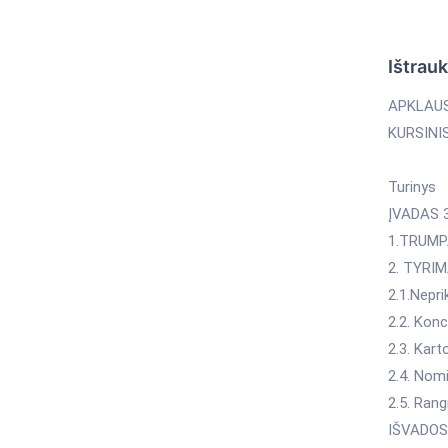
Ištrau
APKLAUS
KURSINI
Turinys
ĮVADAS 
1.TRUMP
2. TYRIM
2.1.Nepr
2.2. Kon
2.3. Kart
2.4. Nomi
2.5. Rang
IŠVADOS