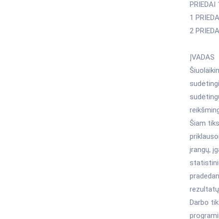
PRIEDAI 
1 PRIEDA
2 PRIEDA
ĮVADAS
Šiuolaiki
sudėtingi
sudėtingu
reikšming
Šiam tiks
priklauso
įrangų, į
statistin
pradedan
rezultatų
Darbo tik
programi