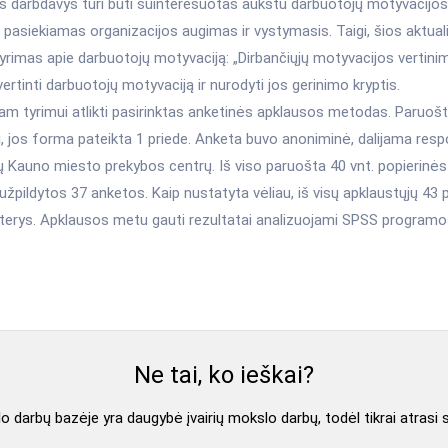
s darbdavys turi būti suinteresuotas aukštu darbuotojų motyvacijos l
pasiekiamas organizacijos augimas ir vystymasis. Taigi, šios aktual
tyrimas apie darbuotojų motyvaciją: „Dirbančiųjų motyvacijos vertinim
įvertinti darbuotojų motyvaciją ir nurodyti jos gerinimo kryptis.
tam tyrimui atlikti pasirinktas anketinės apklausos metodas. Paruoš
i, jos forma pateikta 1 priede. Anketa buvo anoniminė, dalijama res
jų Kauno miesto prekybos centrų. Iš viso paruošta 40 vnt. popierinės
 užpildytos 37 anketos. Kaip nustatyta vėliau, iš visų apklaustųjų 43 p
terys. Apklausos metu gauti rezultatai analizuojami SPSS programo
Ne tai, ko ieškai?
 darbų bazėje yra daugybė įvairių mokslo darbų, todėl tikrai atrasi 